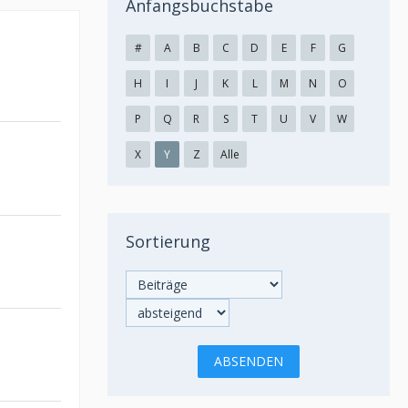
Anfangsbuchstabe
#
A
B
C
D
E
F
G
H
I
J
K
L
M
N
O
P
Q
R
S
T
U
V
W
X
Y
Z
Alle
Sortierung