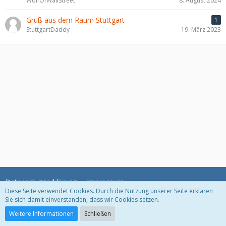
WolfOfWallStreet
8. August 2024
Gruß aus dem Raum Stuttgart
1
StuttgartDaddy
19. März 2023
Datenschutzerklärung
Impressum
Diese Seite verwendet Cookies. Durch die Nutzung unserer Seite erklären
Sie sich damit einverstanden, dass wir Cookies setzen.
Community-Software:
WoltLab Suite™
Weitere Informationen
Schließen