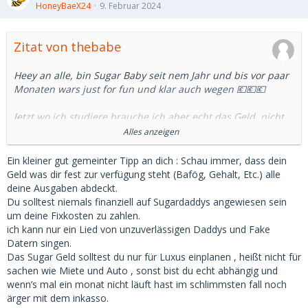
HoneyBaeX24
9. Februar 2024
Zitat von thebabe
Heey an alle, bin Sugar Baby seit nem Jahr und bis vor paar
Monaten wars just for fun und klar auch wegen 💶💶💶
Jetzt wo ich studiere brauche ich aber echt das Geld, nicht
nur für Taschen, Kleider sondern eben Miete, Auto... Mein
Alles anzeigen
Lifestyle is auch besser und will auch nicht wieder zurück
tbh 😅
Ein kleiner gut gemeinter Tipp an dich : Schau immer, dass dein
Geld was dir fest zur verfügung steht (Bafög, Gehalt, Etc.) alle
Problem ist aber diese Unzuverlässigkeit der Sugar Daddys,
deine Ausgaben abdeckt.
wenn einer mal keine Zeit fehlt mir das Geld ja mit dem ich
Du solltest niemals finanziell auf Sugardaddys angewiesen sein
gerechnet habe 😱
um deine Fixkosten zu zahlen.
ich kann nur ein Lied von unzuverlässigen Daddys und Fake
An die Sugar Babys, habt ihr Backup Daddys und an die
Datern singen.
Sugar Daddys, zahlt ihr pro Date oder so nen fixen Betrag
Das Sugar Geld solltest du nur für Luxus einplanen , heißt nicht für
pro Monat?
sachen wie Miete und Auto , sonst bist du echt abhängig und
wenn’s mal ein monat nicht läuft hast im schlimmsten fall noch
ärger mit dem inkasso.