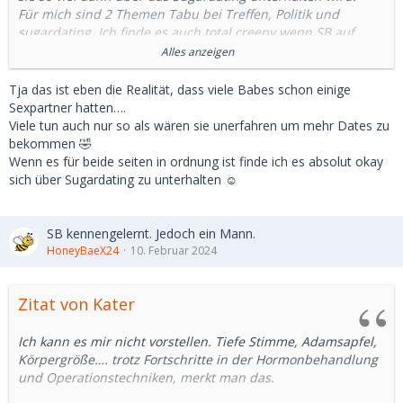
Für mich sind 2 Themen Tabu bei Treffen, Politik und
sugardating. Ich finde es auch total creepy wenn SB auf
ihrem Profil schreiben das sie Erfahrung mit Sd haben,
Alles anzeigen
genau das will ich ja nicht haben.
Tja das ist eben die Realität, dass viele Babes schon einige
Mich darüber zu Unterhalten mit wem sie schon alles im
Sexpartner hatten….
Bett waren und was sie schon für Chats hatten führt mir nur
Viele tun auch nur so als wären sie unerfahren um mehr Dates zu
vor Augen mit wieviel Kerlen sie schon im Bett waren und
bekommen 🤣
dadurch wäre für mich was Langfristiges sofort erledigt,
Wenn es für beide seiten in ordnung ist finde ich es absolut okay
dann höchstens 1-2 mal Spaß haben und was anderes
sich über Sugardating zu unterhalten ☺️
suchen.
Wenn ich Mädels mit hohem BC suchen würde würde ich
SB kennengelernt. Jedoch ein Mann.
ins Bahnhofsviertel gehen das wäre billiger und stressfreier.
HoneyBaeX24
10. Februar 2024
Wenn ich es nicht weiß ist es was anderes.
Zitat von Kater
Ich kann es mir nicht vorstellen. Tiefe Stimme, Adamsapfel,
Körpergröße…. trotz Fortschritte in der Hormonbehandlung
und Operationstechniken, merkt man das.