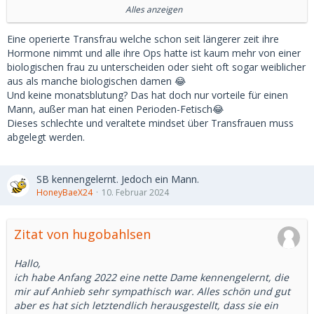
In dem einen Jahr Beziehung könnt ihr keinen Sex gehabt
Alles anzeigen
haben. Ein umgebauter Penis sieht völlig anders aus als
eine Vagina.
Eine operierte Transfrau welche schon seit längerer zeit ihre
Hormone nimmt und alle ihre Ops hatte ist kaum mehr von einer
Dann fehlt auch noch die monatliche Blutung.
biologischen frau zu unterscheiden oder sieht oft sogar weiblicher
aus als manche biologischen damen 😂
Für mich gibt es nur zwei Schlußfolgerungen.
Und keine monatsblutung? Das hat doch nur vorteile für einen
Mann, außer man hat einen Perioden-Fetisch😂
Du hast noch nie vorher eine Beziehung mit einer Frau
Dieses schlechte und veraltete mindset über Transfrauen muss
gehabt oder sie veralbert dich. Sie ist eine Frau und will
abgelegt werden.
dich testen, wie du reagierst.
Anyway. Wenn du es ein Jahr lang nicht gemerkt hast, ist
SB kennengelernt. Jedoch ein Mann.
doch auch egal.
HoneyBaeX24
10. Februar 2024
Zitat von hugobahlsen
Hallo,
ich habe Anfang 2022 eine nette Dame kennengelernt, die
mir auf Anhieb sehr sympathisch war. Alles schön und gut
aber es hat sich letztendlich herausgestellt, dass sie ein