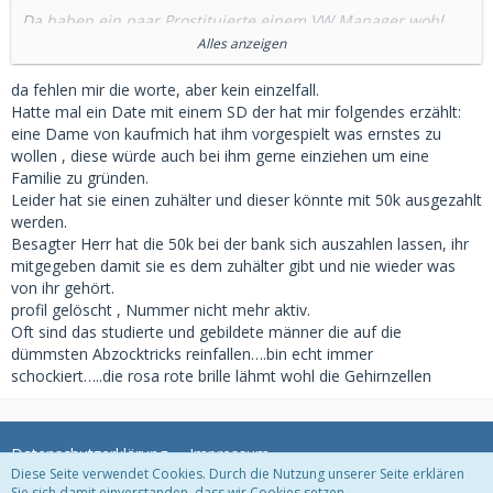
Da haben ein paar Prostituierte einem VW Manager wohl
154.000€ an Geld abgeschwatzt. Als Darlehen. Und er hat
Alles anzeigen
sich dann gewundert, dass die Kohle weg ist.
da fehlen mir die worte, aber kein einzelfall.
Warum machen Menschen sowas ?
Hatte mal ein Date mit einem SD der hat mir folgendes erzählt:
eine Dame von kaufmich hat ihm vorgespielt was ernstes zu
Mir fällt beim besten Willen keine Situation ein, bei der das
wollen , diese würde auch bei ihm gerne einziehen um eine
in irgendeiner Weise gutgehen sollte...
Familie zu gründen.
Leider hat sie einen zuhälter und dieser könnte mit 50k ausgezahlt
werden.
Besagter Herr hat die 50k bei der bank sich auszahlen lassen, ihr
mitgegeben damit sie es dem zuhälter gibt und nie wieder was
von ihr gehört.
profil gelöscht , Nummer nicht mehr aktiv.
Oft sind das studierte und gebildete männer die auf die
dümmsten Abzocktricks reinfallen….bin echt immer
schockiert…..die rosa rote brille lähmt wohl die Gehirnzellen
Datenschutzerklärung
Impressum
Diese Seite verwendet Cookies. Durch die Nutzung unserer Seite erklären
Sie sich damit einverstanden, dass wir Cookies setzen.