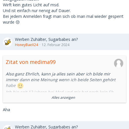
Wirft kein gutes Licht auf msd.
Und ist einfach nur nervig auf Dauer.
Bei jedem Anmelden fragt man sich ob man mal wieder gesperrt
wurde 😒
Werben Zuhälter, Sugarbabes an?
HoneyBaeX24
12. Februar 2024
Zitat von medima99
Also ganz Ehrlich, kann ja alles sein aber ich bilde mir
immer dann eine Meinung wenn ich beide Seiten gehört
habe
Ich bin seit 12 Jahren bei Msd und mir hat noch kein Sb
weder in Natura noch im chat etwas von Zuhältern erzählt,
Alles anzeigen
klar wird es bestimmt welche geben, eher aber
möchtegerns den Msd eignet sich nicht wirklich gut dafür.
Aha
Das selbe wirst du bei Markt oder Kaufmich auch erleben.
Und klar sollte man von solchen Angeboten wie auch von
vielen anderen dann eher abstand nehmen, aber jetzt hier
Werben Zuhälter, Sugarbabes an?