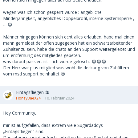
und hat danach bewiesen, dass sie zu Unrecht gelöscht
wurde?
wegen was ich schon gesperrt wurde : angebliche
Minderjährigkeit, angebliches Doppelprofil, interne Systemsperre ,
….😂
Männer hingegen können sich echt alles erlauben, habe mal einen
mann gemeldet der offen zugegeben hat ein schwarzarbeitender
Zuhälter zu sein, habe die chats an den Support weitergeleitet und
um entfernung des mitgliedes gebeten.
was darauf passiert ist = ich wurde gelöscht 😂😂😂
Der Herr war plus mitglied was wohl die deckung von Zuhältern
vom msd support beinhaltet 😉
Eintagsfliegen 🪰
HoneyBaeX24
10. Februar 2024
Hey Community,
mir ist aufgefallen, dass extrem viele Sugardaddys
„Eintagsfliegen“ sind.
Das Interesse wird aufrecht erhalten bis man Sex hat und dann