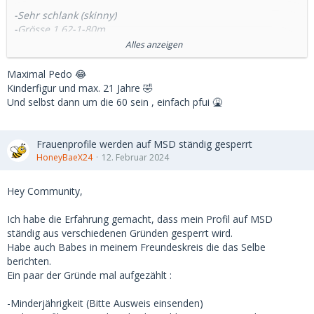
-Sehr schlank (skinny)
-Grösse 1,62-1-80m
-Exklusive
Alles anzeigen
-Zuverlässig
-sehr jung (18-21 Jahre)
Maximal Pedo 😂
-optimal ohne Tattoos oder Piercings
Kinderfigur und max. 21 Jahre 🤣
-optimal Nichtraucherin
Und selbst dann um die 60 sein , einfach pfui 🤮
-eher devoter Typ
Frauenprofile werden auf MSD ständig gesperrt
HoneyBaeX24
12. Februar 2024
Hey Community,
Ich habe die Erfahrung gemacht, dass mein Profil auf MSD
ständig aus verschiedenen Gründen gesperrt wird.
Habe auch Babes in meinem Freundeskreis die das Selbe
berichten.
Ein paar der Gründe mal aufgezählt :
-Minderjährigkeit (Bitte Ausweis einsenden)