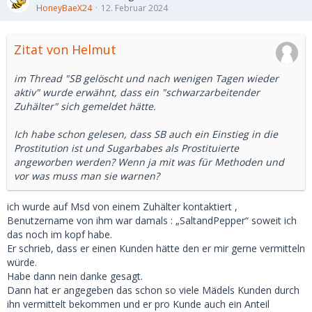
ein großes Problem zu konstruieren halte ich für etwas
HoneyBaeX24
12. Februar 2024
überzogen.
Zitat von Helmut
Bzw wenn es so einfach geht, werde ich es mal probieren
und da groß einsteigen
im Thread "SB gelöscht und nach wenigen Tagen wieder
aktiv" wurde erwähnt, dass ein "schwarzarbeitender
Zuhälter" sich gemeldet hätte.
Ich habe schon gelesen, dass SB auch ein Einstieg in die
Prostitution ist und Sugarbabes als Prostituierte
angeworben werden? Wenn ja mit was für Methoden und
vor was muss man sie warnen?
ich wurde auf Msd von einem Zuhälter kontaktiert ,
Benutzername von ihm war damals : „SaltandPepper“ soweit ich
das noch im kopf habe.
Er schrieb, dass er einen Kunden hätte den er mir gerne vermitteln
würde.
Habe dann nein danke gesagt.
Dann hat er angegeben das schon so viele Mädels Kunden durch
ihn vermittelt bekommen und er pro Kunde auch ein Anteil