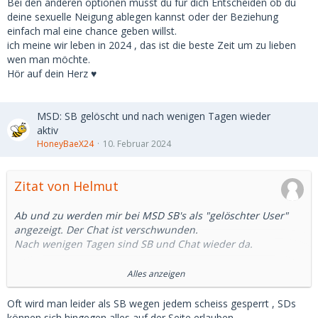
Bei den anderen optionen musst du für dich Entscheiden ob du
deine sexuelle Neigung ablegen kannst oder der Beziehung
einfach mal eine chance geben willst.
ich meine wir leben in 2024 , das ist die beste Zeit um zu lieben
wen man möchte.
Hör auf dein Herz ♥️
MSD: SB gelöscht und nach wenigen Tagen wieder
aktiv
HoneyBaeX24
10. Februar 2024
Zitat von Helmut
Ab und zu werden mir bei MSD SB's als "gelöschter User"
angezeigt. Der Chat ist verschwunden.
Nach wenigen Tagen sind SB und Chat wieder da.
Was ist die Ursache?
Alles anzeigen
Hat das SB seinen Account deaktiviert und wieder aktiviert?
oder
Oft wird man leider als SB wegen jedem scheiss gesperrt , SDs
Wurde das SB von MSD z.B. wegen einer Meldung gelöscht
können sich hingegen alles auf der Seite erlauben.