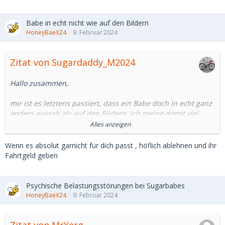
Babe in echt nicht wie auf den Bildern
HoneyBaeX24
9. Februar 2024
Zitat von Sugardaddy_M2024
Hallo zusammen,
mir ist es letztens passiert, dass ein Babe doch in echt ganz
anders aussah als auf den Bildern. Ich meine damit viel
korpulenter. Wie geht ihr mit so einer Situation um?
Alles anzeigen
Wegschicken oder trotzdem den Abend mit ihr verbringen?
Bin da immer zwiespalten, ich möchte mein Gegenüber
Wenn es absolut garnicht für dich passt , höflich ablehnen und ihr
auch nicht verletzen.
Fahrtgeld geben
Was meint ihr?
LG H.
Psychische Belastungsstörungen bei Sugarbabes
HoneyBaeX24
9. Februar 2024