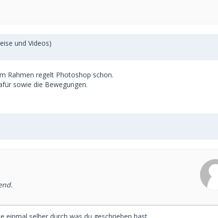
eise und Videos)
 im Rahmen regelt Photoshop schon.
 dafür sowie die Bewegungen.
end.
tte einmal selber durch was du geschrieben hast.