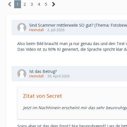
1
2
3
4
5
Sind Scammer mittlerweile SO gut? (Thema: Fotobew
Heimdall
2. Juli 2026
Also beim Bild braucht man ja nur genau das und den Text
Das Video ist zu 90% KI generiert, die Sprache spricht klar
Ist das Betrug?
Heimdall
30. April 2026
Zitat von Secret
Jetzt im Nachhinein erscheint mir das sehr beunruhig
Sorry aber ist das dein Ernst? Nur beunruhigend? Lies dir bi