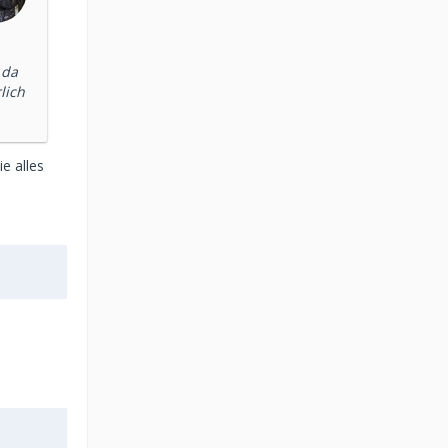
 da
lich
e alles