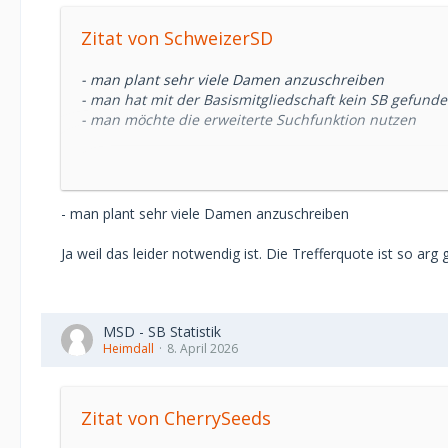
Zitat von SchweizerSD
- man plant sehr viele Damen anzuschreiben
- man hat mit der Basismitgliedschaft kein SB gefund
- man möchte die erweiterte Suchfunktion nutzen
Die ersten zwei würde ich als SB nicht unbedingt woll
Ich würde mal tippen, der Ratschlag kam von einem M
- man plant sehr viele Damen anzuschreiben
Ja weil das leider notwendig ist. Die Trefferquote ist so arg
MSD - SB Statistik
Heimdall
8. April 2026
Zitat von CherrySeeds