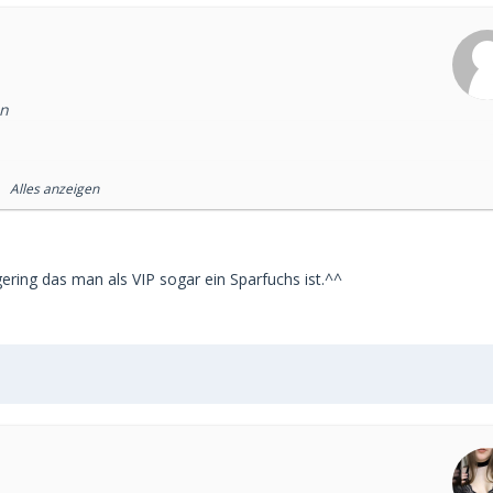
en
en 😉.
Alles anzeigen
SD Mitarbeiter 😉
 gering das man als VIP sogar ein Sparfuchs ist.^^