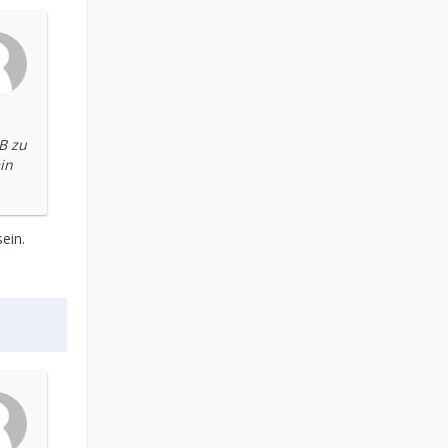
B zu
in
ein.