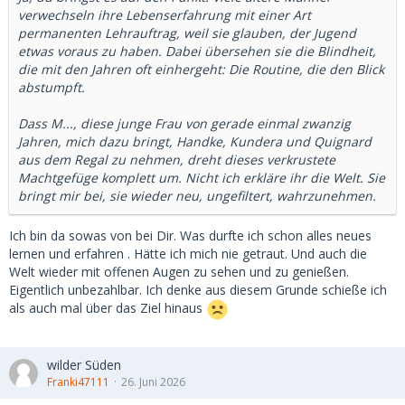
an Escort erinnern konnte. Für mich war jedoch immer
verwechseln ihre Lebenserfahrung mit einer Art
entscheidend, eine echte zwischenmenschliche Beziehung
permanenten Lehrauftrag, weil sie glauben, der Jugend
aufzubauen. Irgendwann kannte ich stets den vollständigen
etwas voraus zu haben. Dabei übersehen sie die Blindheit,
Namen, das genaue Alter und die Lebenssituation meines
die mit den Jahren oft einhergeht: Die Routine, die den Blick
Gegenübers. Absolute Diskretion war und ist für mich
abstumpft.
selbstverständlich. Ich hätte niemals einem SB geschadet,
sie bedrängt oder gar gestalkt und diese Fairness habe ich
Dass M..., diese junge Frau von gerade einmal zwanzig
auch zurückbekommen.
Jahren, mich dazu bringt, Handke, Kundera und Quignard
aus dem Regal zu nehmen, dreht dieses verkrustete
Ich denke Sugardating ist im Moment schwierig und nur
Machtgefüge komplett um. Nicht ich erkläre ihr die Welt. Sie
etwas für wenige Männer. Viele "normale" junge Frauen (ob
bringt mir bei, sie wieder neu, ungefiltert, wahrzunehmen.
nun Studentin, Auszubildende oder suchend) sind aktuell
bereit sich gegen Summe X zu spontanen rein sexuellen
Ich bin da sowas von bei Dir. Was durfte ich schon alles neues
Dates mit alten Männern zu treffen - ohne jegliches
lernen und erfahren . Hätte ich mich nie getraut. Und auch die
Kennenlernen und ohne überhaupt ein Foto zu kennen. Gut
Welt wieder mit offenen Augen zu sehen und zu genießen.
für viele Männer, welche sonst eher nur Prostituierte
Eigentlich unbezahlbar. Ich denke aus diesem Grunde schieße ich
besuchen.
als auch mal über das Ziel hinaus
Das finde ich fast etwas verstörend (bin ich alt und
konservativ?) und dies werde ich nie in Anspruch nehmen.
wilder Süden
Ich denke das einige dieser heute jungen Frauen
Franki47111
26. Juni 2026
irgendwann beschämt, beziehungsgestört und sogar mit