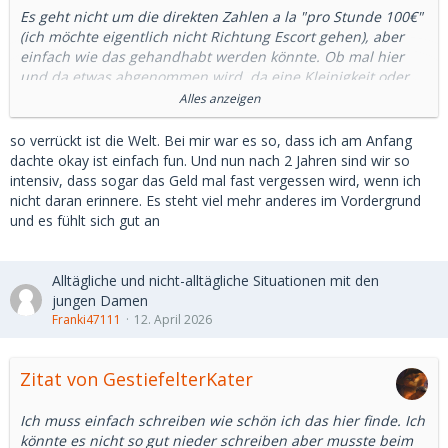
Es geht nicht um die direkten Zahlen a la
"pro Stunde 100€"
(ich möchte eigentlich nicht Richtung Escort gehen), aber
einfach wie das gehandhabt werden könnte. Ob mal hier
und da etwas abgenommen wird, da eine Kleinigkeit oder
wie sie es bisher gehandhabt haben.
Alles anzeigen
ich finde es jedenfalls sinnvoll. Es gab schon Daddy's die
so verrückt ist die Welt. Bei mir war es so, dass ich am Anfang
direkt gesagt haben sie möchte was exklusives und andere
dachte okay ist einfach fun. Und nun nach 2 Jahren sind wir so
wiederum sagen mir direkt ich soll ruhig mehrere haben
intensiv, dass sogar das Geld mal fast vergessen wird, wenn ich
und sie würden es schön finden wenn ich ihnen davon
nicht daran erinnere. Es steht viel mehr anderes im Vordergrund
erzähle.
und es fühlt sich gut an
Bei meinem ersten Treffen habe ich z.B. gar nichts
besprochen und da kam dann raus wie er dann schon gerne
regelmäßig ohne Gummi ficken möchte, er die komplette GF
Alltägliche und nicht-alltägliche Situationen mit den
experience verlangt und dafür gibt es ab und zu Mal ein
jungen Damen
Essen??? Und beim spazieren gehen wurde mir dann auch
Franki47111
12. April 2026
noch ein Kuss aufgezwungen.
Seitdem spreche ich vorher das Thema mit den
Vorstellungen zumindest grob an...
Zitat von GestiefelterKater
Und Männer bei denen es in den ersten Nachrichten um
Ich muss einfach schreiben wie schön ich das hier finde. Ich
sexuelles oder Geld geht werden bei mir auch direkt
könnte es nicht so gut nieder schreiben aber musste beim