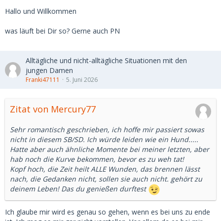
Ekel und dem Gefühl einfach benutzt worden zu sein, an
Hallo und Willkommen
diese Begegnungen zurückdenken werden, welche im
Grunde reine Prostitution/Escort sind.
was läuft bei Dir so? Gerne auch PN
Für mich ist es jedenfalls eine wichtige Erfahrung und ich
denke auch den meisten meiner Partnerinnen ging es gut
Alltägliche und nicht-alltägliche Situationen mit den
damit. Für mich: Allein der unverstellte Blick einer jüngeren
jungen Damen
Generation war für mich eine Bereicherung. Genau das
Franki47111
5. Juni 2026
macht für mich einen wesentlichen Teil einer guten Sugar-
Beziehung aus - über die körperliche Ebene hinaus. Wer nur
Sex sucht, sollte kein Sugardaddy werden.
Zitat von Mercury77
Freue mich auf ein paar Kontakte und Beiträge hier im
Sehr romantisch geschrieben, ich hoffe mir passiert sowas
Forum
nicht in diesem SB/SD. Ich würde leiden wie ein Hund.....
Hatte aber auch ähnliche Momente bei meiner letzten, aber
hab noch die Kurve bekommen, bevor es zu weh tat!
Kopf hoch, die Zeit heilt ALLE Wunden, das brennen lässt
nach, die Gedanken nicht, sollen sie auch nicht. gehört zu
deinem Leben! Das du genießen durftest
Ich glaube mir wird es genau so gehen, wenn es bei uns zu ende