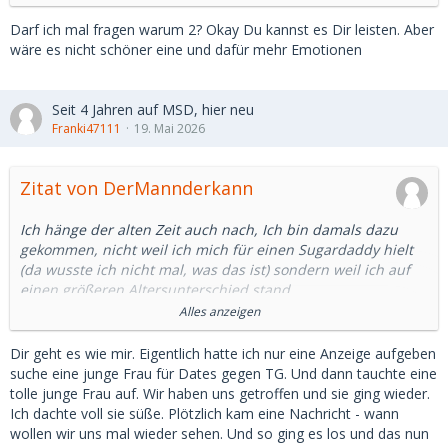
Darf ich mal fragen warum 2? Okay Du kannst es Dir leisten. Aber
wäre es nicht schöner eine und dafür mehr Emotionen
Seit 4 Jahren auf MSD, hier neu
Franki47111
19. Mai 2026
Zitat von DerMannderkann
Ich hänge der alten Zeit auch nach, Ich bin damals dazu
gekommen, nicht weil ich mich für einen Sugardaddy hielt
(da wusste ich nicht mal, was das ist) sondern weil ich auf
einen größeren Altersunterschied stand.
Und zu der Zeit gab es ziemlich viele junge Ladies, die
Alles anzeigen
diesen Age-Gap auch bevorzugt haben.
Auch ich habe nicht mit großen Beträgen um mich
Dir geht es wie mir. Eigentlich hatte ich nur eine Anzeige aufgeben
geschmissen. Auch, weil ich damit die zu sehr geldfixierten
suche eine junge Frau für Dates gegen TG. Und dann tauchte eine
Damen von mir fernhalten wollte. Mir ging es vornehmlich
tolle junge Frau auf. Wir haben uns getroffen und sie ging wieder.
um eine persönliche Ebene und auch ich wollte was
Ich dachte voll sie süße. Plötzlich kam eine Nachricht - wann
"echtes".
wollen wir uns mal wieder sehen. Und so ging es los und das nun