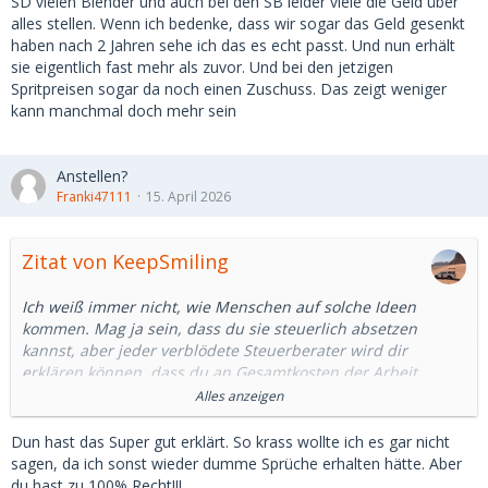
SD vielen Blender und auch bei den SB leider viele die Geld über
alles stellen. Wenn ich bedenke, dass wir sogar das Geld gesenkt
_____
haben nach 2 Jahren sehe ich das es echt passt. Und nun erhält
sie eigentlich fast mehr als zuvor. Und bei den jetzigen
Sonst sind das alles Punkte in deinem Argument über die
Spritpreisen sogar da noch einen Zuschuss. Das zeigt weniger
ich noch gar nicht nachgedacht habe.
kann manchmal doch mehr sein
Jetzt überrascht es mich umso mehr wie man ja doch
regelmäßig in Herren Profilen liest, wie sie einen auch eine
"Festanstellung" anbieten würden wenn man sich gut
Anstellen?
versteht.
Franki47111
15. April 2026
Fürs SB wahrscheinlich trotzdem reizend und macht sich
auch besser im Lebenslauf als Arbeitslosigkeit.
Zitat von KeepSmiling
Ich weiß immer nicht, wie Menschen auf solche Ideen
kommen. Mag ja sein, dass du sie steuerlich absetzen
kannst, aber jeder verblödete Steuerberater wird dir
erklären können, dass du an Gesamtkosten der Arbeit
(Lohnsteuer, Kranken- und Rentenversicherung (auch
Alles anzeigen
Arbeitgeberanteil), Arbeitslosenversicherung, 45 bis 55
Prozent an Gesamtkosten der Arbeit abführen
Dun hast das Super gut erklärt. So krass wollte ich es gar nicht
mußt. Dazu kommen Betriebsinterne Kosten, Verwaltung,
sagen, da ich sonst wieder dumme Sprüche erhalten hätte. Aber
Buchhaltung und ein zumindest pro Forma Arbeitsplatz.
du hast zu 100% Recht!!!