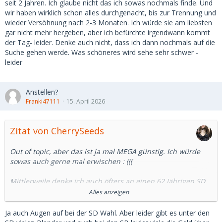
Nun, die Zeiten haben sich wohl tatsächlich geändert. Es
seit 2 Jahren. Ich glaube nicht das ich sowas nochmals finde. Und
hat sich rumgesprochen, dass man damit Geld machen
wir haben wirklich schon alles durchgenacht, bis zur Trennung und
kann und so kamen immer mehr junge (und dann auch
wieder Versöhnung nach 2-3 Monaten. Ich würde sie am liebsten
ältere) Frauen auf MSD und Co.
gar nicht mehr hergeben, aber ich befürchte irgendwann kommt
Der Reiz des Besonderen ging damit verloren. Die Echtheit
der Tag- leider. Denke auch nicht, dass ich dann nochmals auf die
ebenso.
Suche gehen werde. Was schöneres wird sehe sehr schwer -
Das kann man vermutlich auch nicht zurückholen. Somit
leider
war es eine Episode. Eine Schöne - aber ebenso vergänglich
wie die Sugar-Beziehung an sich . Die hatte doch fast immer
ein Ablaufdatum. Ob mehrere Wochen oder Jahre -
Anstellen?
irgendwann war oder ist es vorbei.
Franki47111
15. April 2026
Jetzt bleiben schnelle Dates für Geld. Ich mache es nicht mit
aber ich finde es auch nicht schlimm, wenn man es macht.
Dann wird eben nur ein Teil dessen befriedigt, was man
Zitat von CherrySeeds
sucht.
Alles Jammerschade aber der natürliche Lauf der Welt, Was
Out of topic, aber das ist ja mal MEGA günstig. Ich würde
sich kommerzialisieren lässt wird auch diesen Weg
sowas auch gerne mal erwischen : (((
einschlagen.
Mittlerweile denke ich auch öfters an einen 62 Jährigen SD
der mir letzten Monat das Angebot gemacht hat einmal
Alles anzeigen
mein Auto vollzutanken + extra. Aber das was er zurück
möchte wird es defintiv nicht Wert sein, ich bin ja keine
Ja auch Augen auf bei der SD Wahl. Aber leider gibt es unter den
Spielzeug Puppe.