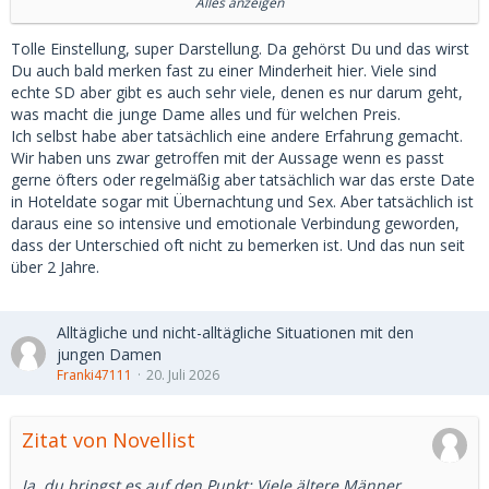
sehr etabliert und seit rund zehn Jahren - mit kleineren
Alles anzeigen
Unterbrechungen von jeweils nur wenigen Monaten - als
Sugardaddy aktiv. Die Beziehungen reichten von einigen
Tolle Einstellung, super Darstellung. Da gehörst Du und das wirst
Wochen bis hin zu drei Jahren.
Du auch bald merken fast zu einer Minderheit hier. Viele sind
echte SD aber gibt es auch sehr viele, denen es nur darum geht,
Seit 25 Jahren bin ich verheiratet. Kinder und Immobilien
was macht die junge Dame alles und für welchen Preis.
gehören ebenso dazu. Diese Ehe soll bestehen bleiben, was
Ich selbst habe aber tatsächlich eine andere Erfahrung gemacht.
meinen zeitlichen und organisatorischen Spielraum für
Wir haben uns zwar getroffen mit der Aussage wenn es passt
Sugardating naturgemäß immer einschränkt.
gerne öfters oder regelmäßig aber tatsächlich war das erste Date
in Hoteldate sogar mit Übernachtung und Sex. Aber tatsächlich ist
Ich bin recht anspruchsvoll was mein Gegenüber angeht.
daraus eine so intensive und emotionale Verbindung geworden,
Hübsches Gesicht, Intellekt, dazu schlank. Zu viele Tattoos
dass der Unterschied oft nicht zu bemerken ist. Und das nun seit
oder Piercings sowie Unzuverlässigkeit sind für mich nicht
über 2 Jahre.
tolerierbar. Dafür bekommt "Sie" einen zuverlässigen und
großzügigen Mentor.
Alltägliche und nicht-alltägliche Situationen mit den
Ich persönlich muss sagen, ich habe eine deutliche Neigung
jungen Damen
zu Frauen bis maximal 24 Jahre. Aber um es gleich
Franki47111
20. Juli 2026
klarzustellen: Nie habe ich so eine Beziehung zu einer Frau
unter 18 angefangen.
Zitat von Novellist
Ich hatte einige Sugar-Baby-Beziehungen. Manche
bewegten sich sicher in einem Bereich, der nach außen hin
Ja, du bringst es auf den Punkt: Viele ältere Männer