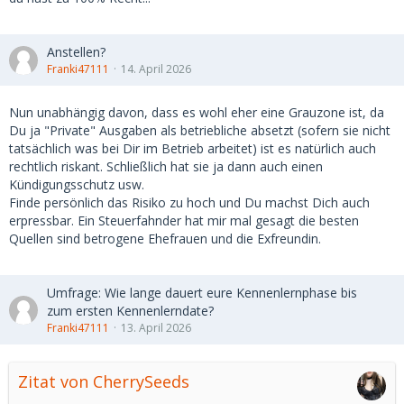
Auch wenn du den Spitzensteuersatz zahlst, ist das ein
absolutes Verlustgeschäft.
Anstellen?
Franki47111
14. April 2026
Von Fallstricken, wie Betrug, wollen wir gar nicht reden.
Nun unabhängig davon, dass es wohl eher eine Grauzone ist, da
Nein, du hast kein Unternehmen, sonst wüsstest du das.
Du ja "Private" Ausgaben als betriebliche absetzt (sofern sie nicht
Nette Idee, die du dir da ausgedacht hast, aber
tatsächlich was bei Dir im Betrieb arbeitet) ist es natürlich auch
weit weg von jeglicher Realität.
rechtlich riskant. Schließlich hat sie ja dann auch einen
Kündigungsschutz usw.
Arbeitnehmer, wie Benzin, sind relativ billig, nur was der
Finde persönlich das Risiko zu hoch und Du machst Dich auch
Staat noch draufschlägt, macht es richtig teuer.
erpressbar. Ein Steuerfahnder hat mir mal gesagt die besten
Quellen sind betrogene Ehefrauen und die Exfreundin.
Ich habe heute für 2,07 Euro pro Liter getankt, also real für
98 Cent. Der Rest geht an den Staat. Unternehmer wissen so
etwas.😉
Umfrage: Wie lange dauert eure Kennenlernphase bis
zum ersten Kennenlerndate?
Vielleicht fragst du besser das nächste mal, ob du dein SB
Franki47111
13. April 2026
mit Benzingutscheinen bezahlen sollst, weil du die
steuerlich absetzen kannst.😉
Zitat von CherrySeeds