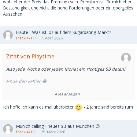
wohl eher der Preis das Premium sein. Premium ist für mich eher
Beständigkeit und nicht die hohe Forderungen oder ein obergeiles
Aussehen
Flaute - Was ist los auf dem Sugardating-Markt?
Franki47111
7. April 2026
Zitat von Playtime
Also jede Woche oder jeden Monat ein richtiges SB daten?
Finde den Fehler 😅
Aber das Thema hatten wir ja schon hundert Mal.
Alles anzeigen
Ich war bei meinem letzten SB 4 Jahre vom Markt
Ich hoffe ich kann es mal überbieten
- 2 Jahre sind bereits rum
verschwunden.
Munich calling - neues SB aus München 😊
Franki47111
25. März 2026