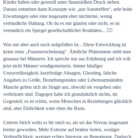
Kinder haben oder generell unter finanziellem Druck stehen.
Daraus entstehen dann Konzepte wie „nur Autotreffen“, sehr hohe
Erwartungen oder eine insgesamt eher nüchterne, wenig
verbindliche Haltung. Ob du es mir glaubst oder nicht, es ist
vermutlich ein Spiegel gesellschaftlicher Realitäten... 🤷‍♀️
Was mir aber auch noch aufgefallen ist... Diese Entwicklung ist
keine reine „Frauenerscheinung“. Ähnliche Phänomene sieht man
genauso bei Männern. Ich spreche nur aus Erfahrung und ich will
jetzt nicht Männer verallgemeinern. Immer häufiger
Unzuverlässigkeit, kurzfristige Absagen, Ghosting, falsche
Angaben zu Größe, Beziehungsstatus oder Lebensumständen.
Manche geben sich als Single aus, obwohl sie vergeben oder
verheiratet sind. Dagegen habe ich grundsätzlich nichts, im
Gegenteil, es ist schön, wenn Menschen in Beziehungen glücklich
sind, aber Ehrlichkeit wäre eben die Basis.
Unterm Strich wirkt es für mich so, als sei das Niveau insgesamt
breiter geworden. Mehr Extreme auf beiden Seiten, weniger
Verbindlichkeit, weniger echtes Interesse an Begegnung. Dadurch