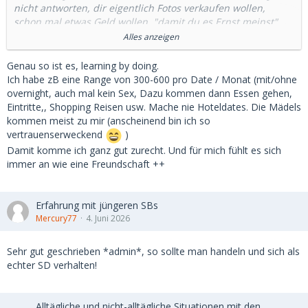
nicht antworten, dir eigentlich Fotos verkaufen wollen,
schon mal etwas Geld wollen, "damit du es Ernst meinst"
usw.
Alles anzeigen
Dann mache ein oder zwei Dates aus. Die eine sieht nicht so
Genau so ist es, learning by doing.
aus, wie auf den Fotos, die andere ist dir unsympathisch.
Ich habe zB eine Range von 300-600 pro Date / Monat (mit/ohne
overnight, auch mal kein Sex, Dazu kommen dann Essen gehen,
Dann noch mal 10 anschreiben und vielleicht sitzt du dann
Eintritte,, Shopping Reisen usw. Mache nie Hoteldates. Die Mädels
jemanden gegenüber den du magst. Dann könnt ihr euch
kommen meist zu mir (anscheinend bin ich so
über Preise unterhalten.
vertrauenserweckend
)
Damit komme ich ganz gut zurecht. Und für mich fühlt es sich
Wenn du dann die endlosen Stories über den letzten SD
immer an wie eine Freundschaft ++
gehört hast, der ihr mindestens 3000 Euro pro Date gab,
aber nun leider Präsident von Timbuktu wurde, bietest du
ihr 300 und sie ist auch einverstanden oder eben auch
Erfahrung mit jüngeren SBs
nicht.
Mercury77
4. Juni 2026
Sehr gut geschrieben *admin*, so sollte man handeln und sich als
echter SD verhalten!
Alltägliche und nicht-alltägliche Situationen mit den