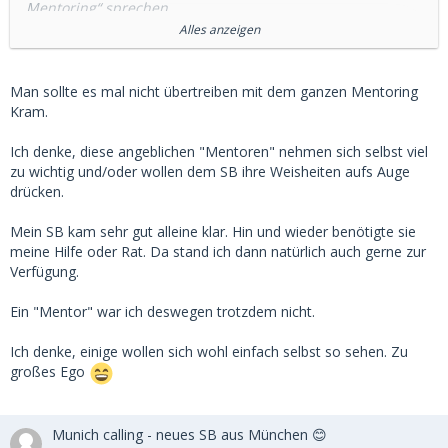
„Mentoring“ sprechen.
Alles anzeigen
Für mich klingt das manchmal nach praktischer oder
finanzieller Unterstützung – z. B. CV checken, Karriere-Tipps,
Jobkontakte. Aber vielleicht geht es manchen SDs auch eher
Man sollte es mal nicht übertreiben mit dem ganzen Mentoring
um allgemeine Lebensweisheiten, Erfahrungen oder
Kram.
Lifestyle-Erlebnisse.
Ich denke, diese angeblichen "Mentoren" nehmen sich selbst viel
Mich würde interessieren, wie ihr das seht: Ist Mentoring
zu wichtig und/oder wollen dem SB ihre Weisheiten aufs Auge
für euch eher Karriere- oder Finanzhilfe, eher allgemeine
drücken.
Unterstützung und Orientierung, oder geht es vor allem um
Zugang zu besonderen Erfahrungen und Lifestyle?
Mein SB kam sehr gut alleine klar. Hin und wieder benötigte sie
meine Hilfe oder Rat. Da stand ich dann natürlich auch gerne zur
Fände es spannend, mal zu hören, wie ihr das erlebt oder
Verfügung.
versteht, da der Begriff ja ziemlich breit ist.
Ein "Mentor" war ich deswegen trotzdem nicht.
Ich denke, einige wollen sich wohl einfach selbst so sehen. Zu
großes Ego
Munich calling - neues SB aus München 😊