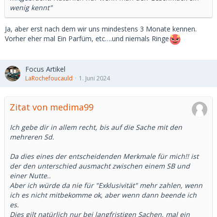
muss ja nicht jedem so gehen....
wenig kennt"
Und was ich mache, geht nur mich was an, und das sehe
Ja, aber erst nach dem wir uns mindestens 3 Monate kennen.
nun ja echt nicht nur ich so, das ist ne Sache da bekomme
Vorher eher mal Ein Parfüm, etc….und niemals Ringe
ich die meisten pm dazu. Wer die Musik bezahlt, der dazu
passende Lieblingsspruch
Focus Artikel
LaRochefoucauld
1. Juni 2024
Zitat von medima99
Ich gebe dir in allem recht, bis auf die Sache mit den
mehreren Sd.
Da dies eines der entscheidenden Merkmale für mich!! ist
der den unterschied ausmacht zwischen einem SB und
einer Nutte..
Aber ich würde da nie für "Exklusivität" mehr zahlen, wenn
ich es nicht mitbekomme ok, aber wenn dann beende ich
es.
Dies gilt natürlich nur bei langfristigen Sachen, mal ein