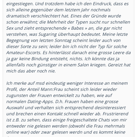
eingestiegen. Und trotzdem habe ich den Eindruck, dass es
sich alleine gegenüber dem letztem Jahr nochmals
dramatisch verschlechtert hat. Eines der Gründe wurde
schon erwähnt; die Mehrheit der Typen sucht nur schnellen
Sex und zieht entsprechende « Babes » an, die gar nicht
verstehen, was Sugaring überhaupt bedeutet. Meine letzte
Begegnung von letzten Sonntag scheint leider auch von
dieser Sorte zu sein; leider bin ich nicht der Typ für solche
Amateur-Escorts. Es hinterlässt danach eine grosse Leere da
ja gar keine Bindung entsteht, nichts. Ich könnte das ja
allenfalls noch günstiger in einem Salon kriegen. Gereizt hat
mich das aber noch nie.
Ich merke auf msd eindeutig weniger Interesse an meinem
Profil, der Anteil Mann:Frau scheint sich leider wieder
zugunsten der Frauen entwickelt zu haben, wie auf
normalen Dating-Apps. D.h. Frauen haben eine grosse
Auswahl und verhalten sich entsprechend desinteressiert
und brechen einen Kontakt schnell wieder ab. Frustrierend
ist z.B. zu sehen, dass einige freigeschaltete Chats von mir
entweder nie gelesen werden (obwohl die Frau mehrmals
online war) oder zwar gelesen werdn und es kommt keine