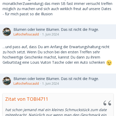
ist noch in Ordnung und 4 dann zuviel. Oder Egal, kann
monatlicherZuwendung) das mein SB fast immer versucht treffen
ruhig jedes Wochenende einen gangbang veranstalten?
möglich zu machen und sich auch wirklich freut auf unsere Dates
- für mich passt so die Illusion
Wie reagierst du wenn du weißt sie hat noch 2 andere und
sagt dir aber ein Treffen ab mit einer sehr dünne
Entschuldigung, oder erst war die Oma krank dann die
Blumen oder keine Blumen. Das ist nicht die Frage.
Tante, da kommt dir nicht der Gedanke, sie vögelt heute mit
LaRochefoucauld
1. Juni 2024
nem anderen weil der nen Fuffi mehr geboten hat?
…und pass auf, dass Du am Anfang die Erwartungshaltung nicht
Oder noch problematischer wenn du auf einen monatlichen
zu hoch setzt. Wenn Du schon bei den ersten Treffen sehr
Betrag gehst, was ich sehr gerne tue bei longterm Sachen
hochwertige Geschenke machst, kannst Du dann zu ihrem
da ich es angenehm finde und dann werden die Treffen auf
Geburtstag eine Louis Vuiton Tasche oder ein Auto schenken
einmal weniger, das kann ja gut auch erklärbare Ursachen
haben, aber im Hinterkopf kommt doch dann automatisch
das es für sie jetzt wo sie dein Geld sicher hat sich ein
Blumen oder keine Blumen. Das ist nicht die Frage.
weiterer sd ja doppelt lohnt, der kann dann ruhig 100 euro
LaRochefoucauld
1. Juni 2024
weniger geben, ist ja eh ein Bonus.....
Von daher bei langen Sachen exklusiv oder sie muss halt
wirklich gut verstecken, was ich nicht weiß......
Zitat von TOBI4711
Aber es gibt ja SB die Rauschen sich dann ja sogar über die
hat schon jemand mal ein kleines Schmuckstück zum date
anderen Treffen aus und denen gefällt das scheinbar aber
mitgebracht. Natürlich nur wenn man den Geschmack ein