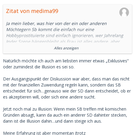
Zitat von medima99
Ja mein lieber, was hier von der ein oder anderen
Möchtegern Sb kommt die einfach nur eine
Hobbyprostituierte sind einfach ignorieren, wer Jahrelang
Inder Szene hängenbleibt als Frau ist alles andere, aber
kein SB
Alles anzeigen
Ein SB zu sein sollte nur für eine kurze absichtliche Zeit der
Fall sein, eben während des Abiturs, der Ausbildung dem
Natürlich möchte ich auch am liebsten immer etwas „Exklusives“
Studium usw.
oder zumindest die Illusion es sei so.
Alles andere ist ein Nebenjob als SDL. Das wissen die
Damen auch, versuchen sich nur selber etwas
Der Ausgangspunkt der Diskussion war aber, dass man das nicht
vorzugaukeln. Und die Meisten Männer hier wissen das
mit der finanziellen Zuwendung regeln kann, sondern das SB
auch, sehen das genauso wie ich, sind nur nicht ehrlich da
entscheidet für sich…genauso wie der SD dann entscheidet, ob er
man ja gewohnt ist heutzutage den Gutmenschen
es akzeptieren will, oder sich eine andere sucht.
vorspielen zu müssen.
Jetzt noch mal zu Illusion: Wenn mein SB treffen mit komischen
Nein klar erwarte ich bevor es was "Langes" wird das nicht.
Gründen absagt, kann da auch ein anderer SD dahinter stecken,
dann ist die Illusion dahin…und dann steige ich aus.
Aber die rumgedrehte Frage, dich interessiert es nicht wenn
sie 5-6 andere Parallel hat? Oder wo ziehst du die Grenze, 3
Meine Erfahrung ist aber momentan (trotz