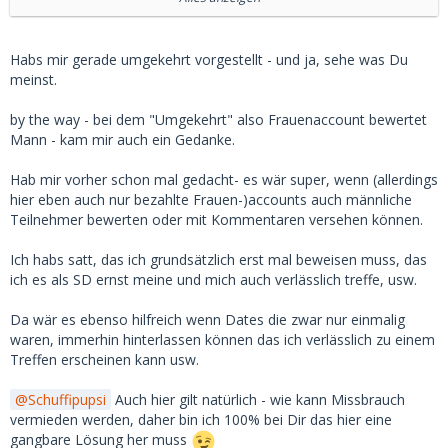
Es müsste dann jemand geben, der die Chatverläufe
kontroliiert und so die (negativen) Bewertungen freigeben
Habs mir gerade umgekehrt vorgestellt - und ja, sehe was Du
kann.
meinst.
Damit kann man sich ja schon bei Anmeldung bereit
erklären.
by the way - bei dem "Umgekehrt" also Frauenaccount bewertet
Alles andere geht nach hinten los, für die Frauen. Das wird
Mann - kam mir auch ein Gedanke.
sie vertreiben oder fernhalten.
Hab mir vorher schon mal gedacht- es wär super, wenn (allerdings
hier eben auch nur bezahlte Frauen-)accounts auch männliche
Teilnehmer bewerten oder mit Kommentaren versehen können.
Ich habs satt, das ich grundsätzlich erst mal beweisen muss, das
ich es als SD ernst meine und mich auch verlässlich treffe, usw.
Da wär es ebenso hilfreich wenn Dates die zwar nur einmalig
waren, immerhin hinterlassen können das ich verlässlich zu einem
Treffen erscheinen kann usw.
Schuffipupsi
Auch hier gilt natürlich - wie kann Missbrauch
vermieden werden, daher bin ich 100% bei Dir das hier eine
gangbare Lösung her muss