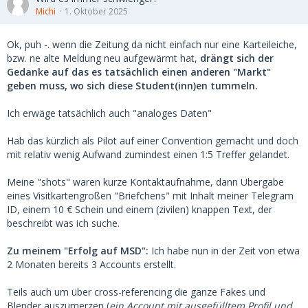
Michi
1. Oktober 2025
Ok, puh -. wenn die Zeitung da nicht einfach nur eine Karteileiche,
bzw. ne alte Meldung neu aufgewärmt hat,
drängt sich der
Gedanke auf das es tatsächlich einen anderen "Markt"
geben muss, wo sich diese Student(inn)en tummeln.
Ich erwäge tatsächlich auch "analoges Daten"
Hab das kürzlich als Pilot auf einer Convention gemacht und doch
mit relativ wenig Aufwand zumindest einen 1:5 Treffer gelandet.
Meine "shots" waren kurze Kontaktaufnahme, dann Übergabe
eines Visitkartengroßen "Briefchens" mit Inhalt meiner Telegram
ID, einem 10 € Schein und einem (zivilen) knappen Text, der
beschreibt was ich suche.
Zu meinem "Erfolg auf MSD":
Ich habe nun in der Zeit von etwa
2 Monaten bereits 3 Accounts erstellt.
Teils auch um über cross-referencing die ganze Fakes und
Blender auszumerzen (
ein Account mit ausgefülltem Profil und