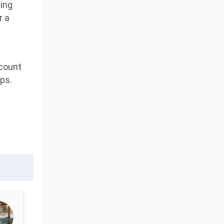
ting
r a
ccount
ps.