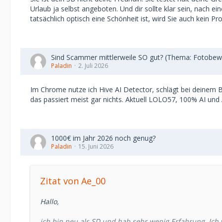
Urlaub ja selbst angeboten. Und dir sollte klar sein, nach 
tatsächlich optisch eine Schönheit ist, wird Sie auch kein 
Sind Scammer mittlerweile SO gut? (Thema: Fotobew
Paladin
2. Juli 2026
Im Chrome nutze ich Hive AI Detector, schlägt bei deinem B
das passiert meist gar nichts. Aktuell LOLO57, 100% AI un
1000€ im Jahr 2026 noch genug?
Paladin
15. Juni 2026
Zitat von Ae_00
Hallo,
ich bin neu als SD und hab sehr wenig Erfahrung. Ich