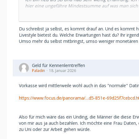
hier eine ungefähre Mindestsumme auf was man sich i
Der Herr Admin hat in seinem Post "6 Tipps für ange
muss mindestens 1000€ im Monat auszugeben, mit Er
Du schreibst ja selbst, es kommt drauf an. Und es kommt hal
anderen Posts gelesen (1000€-1500€).
Livestyle bietest du. Welche Erwartungen hast du? Ihr irge
Diese Posts sowohl vom Admin als auch der andere sind
Umso mehr du selbst mitbringst, umso weniger monetären 
Gleichzeitig höre ich wie SBs nicht 1000€ pro Monat s
Ich suche nur eine grobe Einschätzung, ich weiß das 
Geld für Kennenlerntreffen
und das nach oben keine Grenzen existieren.
Paladin
18. Januar 2026
Deshalb meine Frage, auf welche Preise kann man sich
Vorkasse wird mittlerweile wohl auch in das "normale" Dati
Vielen Dank für die Antworten.
https://www.focus.de/panorama/…d5-851e-69d25f7cebcd.h
Also für mich wäre das ein Unding, die Männer die diese Erw
von mir aus ja auch bezahlen. Ich möchte eine Frau Daten, 
zu Uni oder zur Arbeit gehen würde.