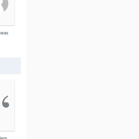
, was
 dem