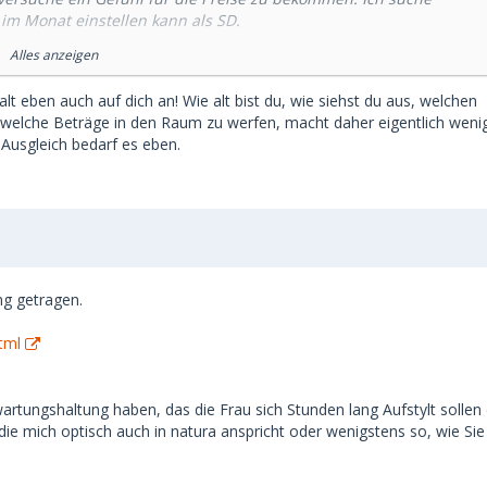
m Monat einstellen kann als SD.
Alles anzeigen
hende Sugar Daddys" geschrieben, dass man bereit sein
fahrung auch weniger. Ähnliche Summen habe ich in
t eben auch auf dich an! Wie alt bist du, wie siehst du aus, welchen
ndwelche Beträge in den Raum zu werfen, macht daher eigentlich wenig
 allerdings schon 2-6 Jahre alt.
Ausgleich bedarf es eben.
ondern pro Treffen verlangen.
es immer auf die individuelle Frau und Situation ankommt
, im Jahr 2026 in Deutschland, mindestens einstellen?
ng getragen.
tml
artungshaltung haben, das die Frau sich Stunden lang Aufstylt sollen
die mich optisch auch in natura anspricht oder wenigstens so, wie Si