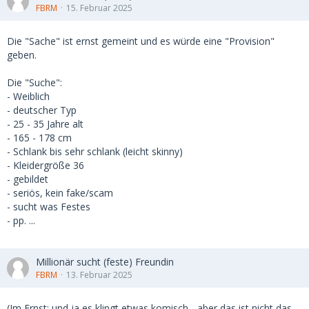
FBRM
15. Februar 2025
Die "Sache" ist ernst gemeint und es würde eine "Provision"
geben.
Die "Suche":
- Weiblich
- deutscher Typ
- 25 - 35 Jahre alt
- 165 - 178 cm
- Schlank bis sehr schlank (leicht skinny)
- Kleidergröße 36
- gebildet
- seriös, kein fake/scam
- sucht was Festes
- pp. ...
Millionär sucht (feste) Freundin
FBRM
13. Februar 2025
(Im Ernst; und ja es klingt etwas komisch - aber das ist nicht das