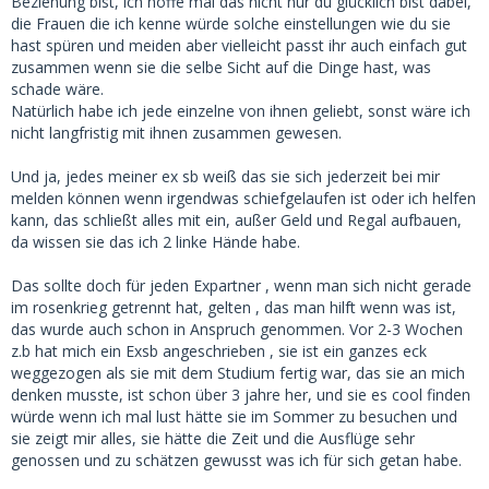
Beziehung bist, ich hoffe mal das nicht nur du glücklich bist dabei,
die Frauen die ich kenne würde solche einstellungen wie du sie
hast spüren und meiden aber vielleicht passt ihr auch einfach gut
zusammen wenn sie die selbe Sicht auf die Dinge hast, was
schade wäre.
Natürlich habe ich jede einzelne von ihnen geliebt, sonst wäre ich
nicht langfristig mit ihnen zusammen gewesen.
Und ja, jedes meiner ex sb weiß das sie sich jederzeit bei mir
melden können wenn irgendwas schiefgelaufen ist oder ich helfen
kann, das schließt alles mit ein, außer Geld und Regal aufbauen,
da wissen sie das ich 2 linke Hände habe.
Das sollte doch für jeden Expartner , wenn man sich nicht gerade
im rosenkrieg getrennt hat, gelten , das man hilft wenn was ist,
das wurde auch schon in Anspruch genommen. Vor 2-3 Wochen
z.b hat mich ein Exsb angeschrieben , sie ist ein ganzes eck
weggezogen als sie mit dem Studium fertig war, das sie an mich
denken musste, ist schon über 3 jahre her, und sie es cool finden
würde wenn ich mal lust hätte sie im Sommer zu besuchen und
sie zeigt mir alles, sie hätte die Zeit und die Ausflüge sehr
genossen und zu schätzen gewusst was ich für sich getan habe.