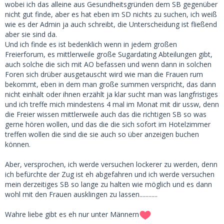
zu respektieren, dass junge Frauen für sich einfach
wobei ich das alleine aus Gesundheitsgründen dem SB gegenüber
entscheiden können, Lust auf sowas zu haben, ohne sich in
nicht gut finde, aber es hat eben im SD nichts zu suchen, ich weiß
etwas beziehungsähnliches zu stürzen. Gesteh das den
wie es der Admin ja auch schreibt, die Unterscheidung ist fließend
Menschen das doch einfach mal zu.
aber sie sind da.
Und ich finde es ist bedenklich wenn in jedem großen
Friede für alle
Freierforum, es mittlerweile große Sugardating Abteilungen gibt,
auch solche die sich mit AO befassen und wenn dann in solchen
Foren sich drüber ausgetauscht wird wie man die Frauen rum
bekommt, eben in dem man große summen verspricht, das dann
nicht einhält oder ihnen erzählt ja klar sucht man was langfristiges
und ich treffe mich mindestens 4 mal im Monat mit dir ussw, denn
die Freier wissen mittlerweile auch das die richtigen SB so was
gerne hören wollen, und das die die sich sofort im Hotelzimmer
treffen wollen die sind die sie auch so über anzeigen buchen
können.
Aber, versprochen, ich werde versuchen lockerer zu werden, denn
ich befürchte der Zug ist eh abgefahren und ich werde versuchen
mein derzeitiges SB so lange zu halten wie möglich und es dann
wohl mit den Frauen ausklingen zu lassen............
Wahre liebe gibt es eh nur unter Männern