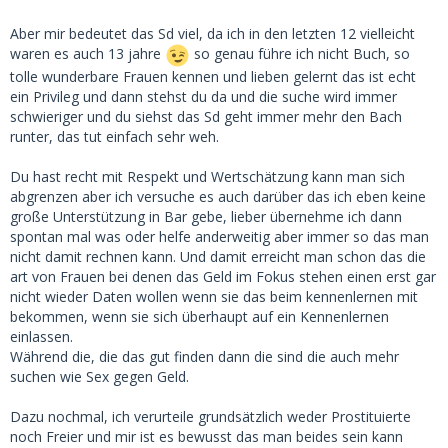
überzeugen, dass seine Mädels ihn auch so daten würden,
dass die Emotionale Bindung etwas ganz besonderes ist,
Aber mir bedeutet das Sd viel, da ich in den letzten 12 vielleicht
dass nur die eine Art und Weise, wie er das betreibt
waren es auch 13 jahre
so genau führe ich nicht Buch, so
richtiges Sugardating ist. Die Krone setzt er dann damit auf,
tolle wunderbare Frauen kennen und lieben gelernt das ist echt
dass er alle, die das etwas lockerer sehen, verurteilt und als
ein Privileg und dann stehst du da und die suche wird immer
Freier bezeichnet.
schwieriger und du siehst das Sd geht immer mehr den Bach
runter, das tut einfach sehr weh.
Und das, lieber Medima, ist nicht richtig. Ich hatte auch
viele Kontakte, die sich auf ein paar Treffen beschränkt
Du hast recht mit Respekt und Wertschätzung kann man sich
haben. Diese waren aber allesamt emotional wertvoll, wenn
abgrenzen aber ich versuche es auch darüber das ich eben keine
nicht sogar genauso wertvoll, wie die langfristigen Sachen.
große Unterstützung in Bar gebe, lieber übernehme ich dann
spontan mal was oder helfe anderweitig aber immer so das man
Die Abgrenzung zur Prostitution (sofern dies überhaupt
nicht damit rechnen kann. Und damit erreicht man schon das die
möglich ist) erfolgt wohl eher durch die eigene
art von Frauen bei denen das Geld im Fokus stehen einen erst gar
Einschätzung, Wertschätzung und Sichtweise, als durch den
nicht wieder Daten wollen wenn sie das beim kennenlernen mit
Akt als solches.
bekommen, wenn sie sich überhaupt auf ein Kennenlernen
einlassen.
Bleib doch einfach mal etwas locker. Ich habe in diesem
Während die, die das gut finden dann die sind die auch mehr
Forum nur sehr wenige Leute gelesen, die ich wirklich in der
suchen wie Sex gegen Geld.
Freier-Ecke sehe. Und die hatten allesamt einen überhaupt
nicht wertschätzenden Blick auf die jungen Damen. Die
Dazu nochmal, ich verurteile grundsätzlich weder Prostituierte
Abgrenzung hat etwas mit Respekt zu tun. Dazu gehört auch
noch Freier und mir ist es bewusst das man beides sein kann