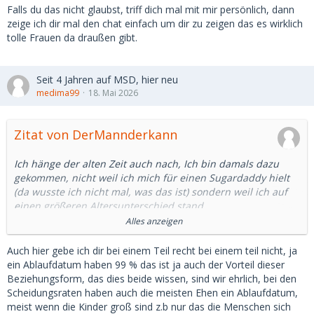
Falls du das nicht glaubst, triff dich mal mit mir persönlich, dann
zeige ich dir mal den chat einfach um dir zu zeigen das es wirklich
tolle Frauen da draußen gibt.
Seit 4 Jahren auf MSD, hier neu
medima99
18. Mai 2026
Zitat von DerMannderkann
Ich hänge der alten Zeit auch nach, Ich bin damals dazu
gekommen, nicht weil ich mich für einen Sugardaddy hielt
(da wusste ich nicht mal, was das ist) sondern weil ich auf
einen größeren Altersunterschied stand.
Und zu der Zeit gab es ziemlich viele junge Ladies, die
Alles anzeigen
diesen Age-Gap auch bevorzugt haben.
Auch ich habe nicht mit großen Beträgen um mich
Auch hier gebe ich dir bei einem Teil recht bei einem teil nicht, ja
geschmissen. Auch, weil ich damit die zu sehr geldfixierten
ein Ablaufdatum haben 99 % das ist ja auch der Vorteil dieser
Damen von mir fernhalten wollte. Mir ging es vornehmlich
Beziehungsform, das dies beide wissen, sind wir ehrlich, bei den
um eine persönliche Ebene und auch ich wollte was
Scheidungsraten haben auch die meisten Ehen ein Ablaufdatum,
"echtes".
meist wenn die Kinder groß sind z.b nur das die Menschen sich