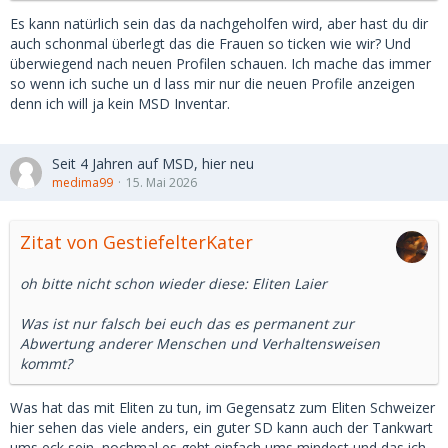
Meistens wenn ich am Morgen ins Hauptprofil gehe wird
Es kann natürlich sein das da nachgeholfen wird, aber hast du dir
mir angezeigt das die Änderungen von Text oder Bild
auch schonmal überlegt das die Frauen so ticken wie wir? Und
erledigt sind. Erkennbar das dieses mitten in der Nacht
überwiegend nach neuen Profilen schauen. Ich mache das immer
geschieht meistens gegen 1 Uhr bis 2 Uhr.
so wenn ich suche un d lass mir nur die neuen Profile anzeigen
denn ich will ja kein MSD Inventar.
In dieser Zeit erhalte ich bei meinem zweiten Profil
erstaunlich viele Küsse und die kann man immer dieser Zeit
zurechnen und das fast jede Nacht, ein Schelm wer da 1
Seit 4 Jahren auf MSD, hier neu
und 1 zusammen zählt
medima99
15. Mai 2026
Lovoo hatte es ja schon erwischt, angeblich geht dort das
Zitat von GestiefelterKater
selbe wieder los, nur eine Frage der Zeit bis auf Getasugar
das selbe passiert...
oh bitte nicht schon wieder diese: Eliten Laier
Was ist nur falsch bei euch das es permanent zur
Abwertung anderer Menschen und Verhaltensweisen
kommt?
Was hat das mit Eliten zu tun, im Gegensatz zum Eliten Schweizer
hier sehen das viele anders, ein guter SD kann auch der Tankwart
ums eck sein, nochmal es geht einfach ums mindest und das ich