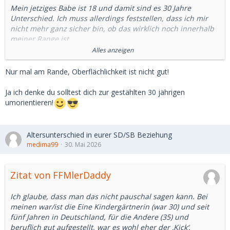
Mein jetziges Babe ist 18 und damit sind es 30 Jahre
Unterschied. Ich muss allerdings feststellen, dass ich mir
nicht mehr ganz sicher bin, ob das wirklich noch innerhalb
meiner Range ist.
Ich mag ihre Unbekümmertheit und durchaus auch ihre
Alles anzeigen
jugendliche Naivität, die mich genau in meiner Rolle
abholen. Von ihrem jungen, knackigen Körper ganz zu
Nur mal am Rande, Oberflächlichkeit ist nicht gut!
schweigen. Ihr Motivation ist für mich auch in Ordnung.
Weniger Geldmangel, eher Geldbedarf für die schönen
Ja ich denke du solltest dich zur gestählten 30 jährigen
Dinge des Lebens. Das ist dann eine bewusste Entscheidung
umorientieren!
und für mich in Ordnung.
Auf der anderen Seite könnte ich mir durchaus auch ein
Altersunterschied in eurer SD/SB Beziehung
Verhältnis zu einer Frau vorstellen, die um die 30 ist. Man
medima99
30. Mai 2026
begegnet sich eher auf Augenhöhe und ein gestählter
Körper nach 10 Jahren Gym, den eine 18-jährige in der
Regel nicht hat, ist auch nicht zu verachten
Zitat von FFMlerDaddy
Ja, ich bin weitestgehend oberflächlich, dennoch ist mir eine
Ich glaube, dass man das nicht pauschal sagen kann. Bei
gewisse persönliche Nähe wichtig und die wird für mich
meinen war/ist die Eine Kindergärtnerin (war 30) und seit
umso schwieriger, je größer der Altersunterschied ist. Aber
fünf Jahren in Deutschland, für die Andere (35) und
das ist ein höchst individueller Faktor, den ich nicht von mir
beruflich gut aufgestellt, war es wohl eher der ‚Kick‘.