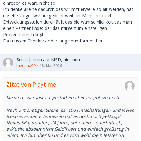
Nun, die Zeiten haben sich wohl tatsächlich geändert. Es
einreden es wäre nicht so.
hat sich rumgesprochen, dass man damit Geld machen
Ich denke alleine dadurch das wir mittlerweile so alt werden, hat
kann und so kamen immer mehr junge (und dann auch
die ehe so gut wie ausgedient weil der Mensch soviel
ältere) Frauen auf MSD und Co.
Entwicklungsstufen durchläuft das die wahrseinlichkeit das man
Der Reiz des Besonderen ging damit verloren. Die Echtheit
einen Partner findet der das mitgeht im einstelligen
ebenso.
Prozentbereich liegt.
Das kann man vermutlich auch nicht zurückholen. Somit
Da müssen über kurz oder lang neue formen her
war es eine Episode. Eine Schöne - aber ebenso vergänglich
wie die Sugar-Beziehung an sich . Die hatte doch fast immer
ein Ablaufdatum. Ob mehrere Wochen oder Jahre -
Seit 4 Jahren auf MSD, hier neu
irgendwann war oder ist es vorbei.
medima99
18. Mai 2026
Jetzt bleiben schnelle Dates für Geld. Ich mache es nicht mit
aber ich finde es auch nicht schlimm, wenn man es macht.
Dann wird eben nur ein Teil dessen befriedigt, was man
Zitat von Playtime
sucht.
Alles Jammerschade aber der natürliche Lauf der Welt, Was
Sie sind zwar fast ausgestorben aber es gibt sie noch:
sich kommerzialisieren lässt wird auch diesen Weg
einschlagen.
Nach 3 monatiger Suche, ca. 100 Freischaltungen und vielen
frustrierenden Erlebnissen hat es doch noch geklappt.
Neues SB gefunden, 24 Jahre, superlieb, superhübsch,
exklusiv, absolut nicht Geldfixiert und einfach großartig in
allem. Ich bin über 60 und es wird wohl mein letztes SB