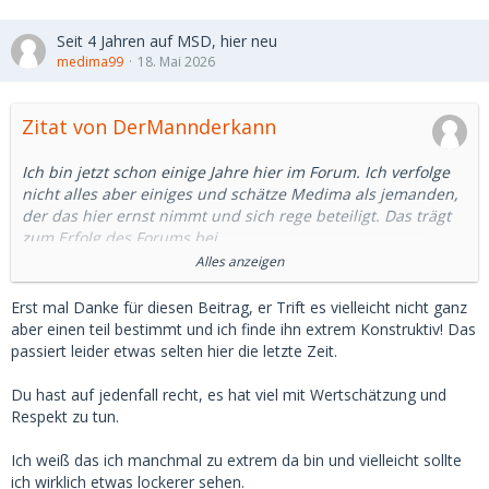
Seit 4 Jahren auf MSD, hier neu
medima99
18. Mai 2026
Zitat von DerMannderkann
Ich bin jetzt schon einige Jahre hier im Forum. Ich verfolge
nicht alles aber einiges und schätze Medima als jemanden,
der das hier ernst nimmt und sich rege beteiligt. Das trägt
zum Erfolg des Forums bei.
Alles anzeigen
Beim Thema "richtiger SD" ist er ziemlich penetrant und
verteidigt seine Sichtweise bis auf's Blut.
Erst mal Danke für diesen Beitrag, er Trift es vielleicht nicht ganz
aber einen teil bestimmt und ich finde ihn extrem Konstruktiv! Das
Ich denke, er kann die Vorstellung nicht ertragen, er könnte
passiert leider etwas selten hier die letzte Zeit.
selbst ein "Freier", wie er immer so schön schreibt, sein.
Moralisch kommt er mit dieser Vorstellung überhaupt nicht
Du hast auf jedenfall recht, es hat viel mit Wertschätzung und
klar. Jetzt gibt er seinen Babes aber auch finanzielle
Respekt zu tun.
Zuwendungen. Mist. Das ist ein Problem.
Ich weiß das ich manchmal zu extrem da bin und vielleicht sollte
Also muss er sich immer und immer wieder selbst davon
ich wirklich etwas lockerer sehen.