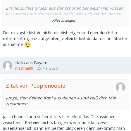
EIn herzliches Grüezi aus der schönen Schweiz! Hier wissen
wir (wenigstens die meisten) noch, was sich gehört; darum
stelle ich mich auch gerne in diesem Forum vor.
Alles anzeigen
Ich (56) bin seit rund zwei Jahren in dieser "Szene"
Der einzigste bist du nicht, die bisherigen sind eher durch ihre
unterwegs und habe dabei auch schon die eine oder andere
extreme Arroganz aufgefallen, vielleicht bist du da mal ne löbliche
Erfahrung gemacht. Unzählige Kontakte mit Fakes, aber
ausnahme
auch die eine oder andere ganz tolle Begegnung bis hin zur
fast schon herzerwärmenden Beziehung.
Hallo aus Bayern
Aktuell bin ich wieder etwas auf der Suche und darum auch
medima99
25. Mai 2026
in diesem Forum gelandet. Hier ist es ja so spannend, wie
auf mancher anderen SD-Seite...
Zitat von Poopienoopie
Junge, zieh deinen Kopf aus deinen A und reiß dich Mal
zusammen
ja ich habe schon selber öfters hier erlebt das Diskussionen
zwischen 2 Parteien nichts bringen weil man eifach zweit
auseinander ist, dann am besten blockieren dann bekommt man