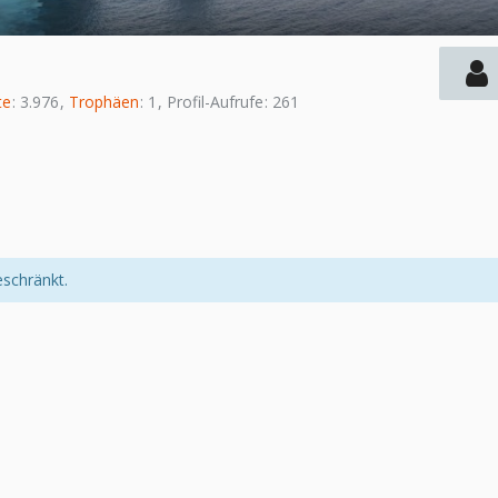
te
3.976
Trophäen
1
Profil-Aufrufe
261
eschränkt.