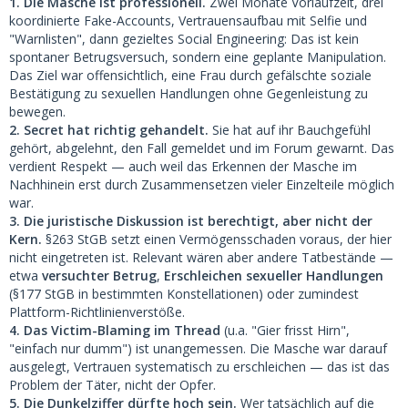
1. Die Masche ist professionell.
Zwei Monate Vorlaufzeit, drei
koordinierte Fake-Accounts, Vertrauensaufbau mit Selfie und
"Warnlisten", dann gezieltes Social Engineering: Das ist kein
spontaner Betrugsversuch, sondern eine geplante Manipulation.
Das Ziel war offensichtlich, eine Frau durch gefälschte soziale
Bestätigung zu sexuellen Handlungen ohne Gegenleistung zu
bewegen.
2. Secret hat richtig gehandelt.
Sie hat auf ihr Bauchgefühl
gehört, abgelehnt, den Fall gemeldet und im Forum gewarnt. Das
verdient Respekt — auch weil das Erkennen der Masche im
Nachhinein erst durch Zusammensetzen vieler Einzelteile möglich
war.
3. Die juristische Diskussion ist berechtigt, aber nicht der
Kern.
§263 StGB setzt einen Vermögensschaden voraus, der hier
nicht eingetreten ist. Relevant wären aber andere Tatbestände —
etwa
versuchter Betrug
,
Erschleichen sexueller Handlungen
(§177 StGB in bestimmten Konstellationen) oder zumindest
Plattform-Richtlinienverstöße.
4. Das Victim-Blaming im Thread
(u.a. "Gier frisst Hirn",
"einfach nur dumm") ist unangemessen. Die Masche war darauf
ausgelegt, Vertrauen systematisch zu erschleichen — das ist das
Problem der Täter, nicht der Opfer.
5. Die Dunkelziffer dürfte hoch sein.
Wer tatsächlich auf die