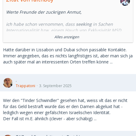
Werte Freunde der zuckrigen
Anmut,
ich habe schon vernommen, dass
seeking
in Sachen
Internationalität bzw. einem Hauch von Exklusivität MSD
gnadenlos den Rang abläuft/-lief.
Alles anzeigen
Nun ist auch diese Seite gewiss nicht in allem
der wahre
Jakob,
jedoch zielt meine Frage nun auf folgende Aspekte in
Hatte darüber in Lissabon und Dubai schon passable Kontakte.
Stichsätzen:
Immer angegeben, das es nichts langfristiges ist, aber man sich ja
auch später mal an interessenten Orten treffen könne ...
- Urlaub (3-4 mal im Jahr stets 2-3 Wochen)
- Gran Canaria / Mallorca
- Urban / Metropolen-like hier ja: Palma & Las Palmas
.
Trappatoni
3. September 2025
Was meint nun der reiche Chromosomen-XY
Erfahrungsschatz hier über
seeking
für o.g. Orte SB zu
Wer den "Tinder Schwindler" gesehen hat, weiss vlt das er nicht
suchen, finden & letztlich zu generieren? - Einladung in die
für das Geld bestraft wurde das er den Damen abgeluxt hat -
BRD ja dann nicht ausgeschlossen.
lediglich wegen einer gefälschten Israelischen Identität.
Der Fall ist m.E. ähnlich (clever - aber schäbig) ...
Oder eher vergebene Mühen resp. Gedanken?