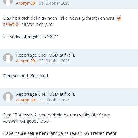
Ein kleiner „ Lebenslauf „ von dir damit ich natürlich auch weis wer du
AnonymSD
31. Oktober 2025
bist und mit wem ich eventuell in Zukunft zutun habe
Das hört sich definitiv nach Fake News (Schrott) an was
selectio
da von sich gibt.
ja dann mal her mit den Lebensläufen und am besten
Im Südwesten gibt es SG ???
einem Führungszeugnis , und wenn ich das schon lese, ich
kenne meinen Wert, ich kann es echt nicht mehr ab
Reportage über MSD auf RTL
AnonymSD
29. Oktober 2025
Deutschland. Komplett.
Reportage über MSD auf RTL
AnonymSD
28. Oktober 2025
Den "Todesstoß" versetzt die extrem schlechte Scam
Auswahl/Angebot MSD.
Habe heute seit einem Jahr keine realen SG Treffen mehr