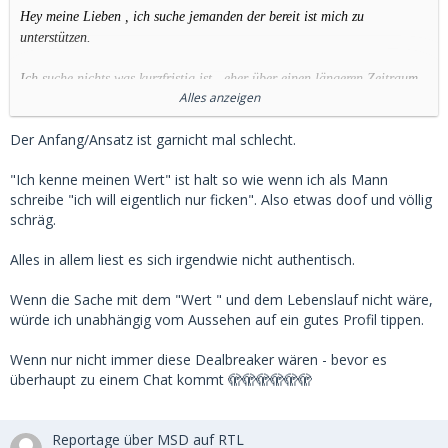
Hey meine Lieben , ich suche jemanden der bereit ist mich zu
unterstützen.
Ich suche nichts was kurzfristig ist , eher über einen längeren Zeitraum
Alles anzeigen
gedacht.
Der Anfang/Ansatz ist garnicht mal schlecht.
Ich setze ganz klar Prioritäten, ich bin nicht arrogant aber ich kenne
meinen Wert .
"Ich kenne meinen Wert" ist halt so wie wenn ich als Mann
schreibe "ich will eigentlich nur ficken". Also etwas doof und völlig
Ich biete Respekt und erwarte das natürlich auch zurück , es muss
schräg.
passen und ich muss mich wohl fühlen damit es überhaupt klappt.
Alles in allem liest es sich irgendwie nicht authentisch.
Gerne können wir das bei einem kennlerntreffen herausfinden.
Wenn die Sache mit dem "Wert " und dem Lebenslauf nicht wäre,
Ich mag selbstbewusste und offene Männer , du solltest lustig sein und
würde ich unabhängig vom Aussehen auf ein gutes Profil tippen.
mit mir viel lachen können , das ist mir wichtig um eine gute Zeit zu
schaffen .
Wenn nur nicht immer diese Dealbreaker wären - bevor es
überhaupt zu einem Chat kommt 🫣🫣🫣🫣🫣🫣
Ich bin sehr wählerisch weil ich meine Prioritäten hoch setze , aber du
kannst mir ja trotzdem gerne schreiben
Reportage über MSD auf RTL