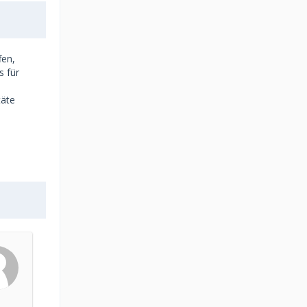
fen,
s für
täte