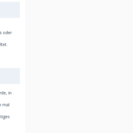
ts oder
tet.
de, in
n mal
stiges