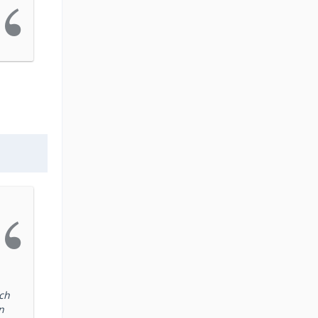
ich
n