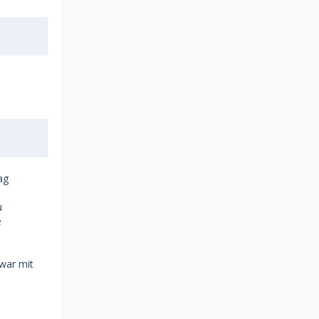
ag
u
e
 war mit