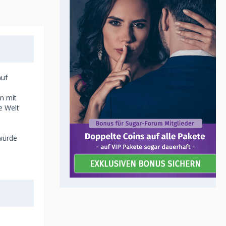
auf
n mit
e Welt
 würde