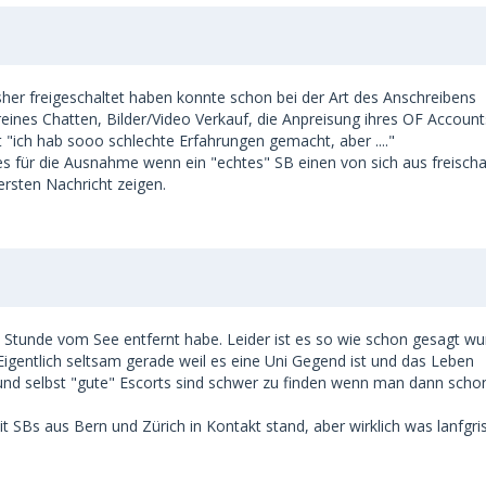
sher freigeschaltet haben konnte schon bei der Art des Anschreibens
eines Chatten, Bilder/Video Verkauf, die Anpreisung ihres OF Accoun
t "ich hab sooo schlechte Erfahrungen gemacht, aber ...."
es für die Ausnahme wenn ein "echtes" SB einen von sich aus freischal
ersten Nachricht zeigen.
 Stunde vom See entfernt habe. Leider ist es so wie schon gesagt wur
Eigentlich seltsam gerade weil es eine Uni Gegend ist und das Leben
und selbst "gute" Escorts sind schwer zu finden wenn man dann scho
t SBs aus Bern und Zürich in Kontakt stand, aber wirklich was lanfgri