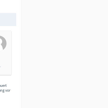
auert
ung vor