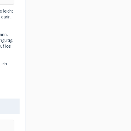
 leicht
darin,
kann,
gültig.
uf los
 ein