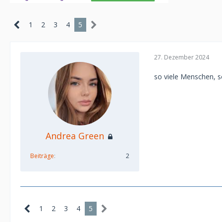
1
2
3
4
5
27. Dezember 2024
so viele Menschen, 
Andrea Green
Beiträge
2
1
2
3
4
5