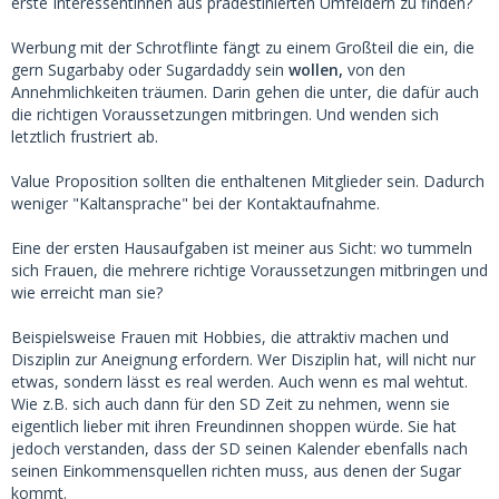
erste Interessentinnen aus prädestinierten Umfeldern zu finden?
Werbung mit der Schrotflinte fängt zu einem Großteil die ein, die
gern Sugarbaby oder Sugardaddy sein
wollen,
von den
Annehmlichkeiten träumen. Darin gehen die unter, die dafür auch
die richtigen Voraussetzungen mitbringen. Und wenden sich
letztlich frustriert ab.
Value Proposition sollten die enthaltenen Mitglieder sein. Dadurch
weniger "Kaltansprache" bei der Kontaktaufnahme.
Eine der ersten Hausaufgaben ist meiner aus Sicht: wo tummeln
sich Frauen, die mehrere richtige Voraussetzungen mitbringen und
wie erreicht man sie?
Beispielsweise Frauen mit Hobbies, die attraktiv machen und
Disziplin zur Aneignung erfordern. Wer Disziplin hat, will nicht nur
etwas, sondern lässt es real werden. Auch wenn es mal wehtut.
Wie z.B. sich auch dann für den SD Zeit zu nehmen, wenn sie
eigentlich lieber mit ihren Freundinnen shoppen würde. Sie hat
jedoch verstanden, dass der SD seinen Kalender ebenfalls nach
seinen Einkommensquellen richten muss, aus denen der Sugar
kommt.