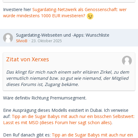
Hintergrund ist, dass ich seit Sommer wieder suche und
aufgrund der vielen negativen Erfahrung merke, dass meine
Investiere hier
Sugardating-Netzwerk als Genossenschaft: wer
Zündschnurr immer kürzer wird.
würde mindestens 1000 EUR investieren?
Ich habe diese Woche 2 Dates abgesagt, weil mich jeweils
eine Formulierung im Chat gestört hat, die - objektiv
Sugardating-Webseiten und -Apps: Wunschliste
betrachtet - wohl auch auf fehlende Ausdrucksfähigkeit
SilvioB
23. Oktober 2025
zurückzuführen sein könnten.
Mit dem Mindset wird das nichts mehr.
Zitat von Xerxes
Das klingt für mich nach einem sehr elitären Zirkel, zu dem
vermutlich niemand bzw. so gut wie niemand, der Mitglied
dieses Forums ist, Zugang bekäme.
Wäre definitiv Richtung Premiumsegment.
Eine Ausprägung dieses Modells existiert in Dubai. Ich verweise
auf:
Tipp an die Sugar Babys mit auch nur ein bisschen Selbstwert:
Lasst es mit MSD (dieses Forum hier sagt schon alles)
.
Den Ruf danach gibt es:
Tipp an die Sugar Babys mit auch nur ein