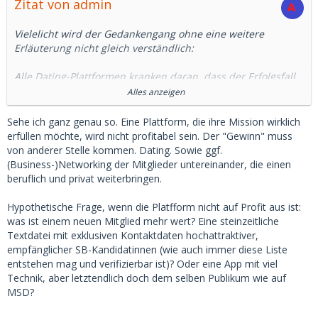
Zitat von admin
Vielelicht wird der Gedankengang ohne eine weitere
Erläuterung nicht gleich verständlich:
Alle Dating-Plattformen kranken daran, dass der Erfolgsfall
für den Betreiber wirtschaftlich schädlich ist: Jemand, der
Alles anzeigen
auf seiner Plattform seine Traumfrau kennengelernt und
geheiratet hat, ist im Idealfall als Kunde für immer verloren,
Sehe ich ganz genau so. Eine Plattform, die ihre Mission wirklich
ansonsten dürfte das zumindest Jahr dauern, bis er wieder
erfüllen möchte, wird nicht profitabel sein. Der "Gewinn" muss
kommt.
von anderer Stelle kommen. Dating. Sowie ggf.
(Business-)Networking der Mitglieder untereinander, die einen
Ein wirtschaftlich motivierter Betreiber kann also am
beruflich und privat weiterbringen.
Erfolgsfall kein Interesse haben. Auch für MSD ist der ewig
Suchende wirtschaftlich viel einträglicher, als diejenigen,
Hypothetische Frage, wenn die Platfform nicht auf Profit aus ist:
die nur alle vier Jahre suchen und dann mit ihrem SB
was ist einem neuen Mitglied mehr wert? Eine steinzeitliche
zusammen bleiben, bis die mit dem Studium fertig ist.
Textdatei mit exklusiven Kontaktdaten hochattraktiver,
empfänglicher SB-Kandidatinnen (wie auch immer diese Liste
Von daher halte ich die "Verbraucher-Genossenschaft" (oder
entstehen mag und verifizierbar ist)? Oder eine App mit viel
wirtschaftlicher Verein) für das einzige sinnvolle Modell für
Technik, aber letztendlich doch dem selben Publikum wie auf
Dating-Portale: Die "Chefs" müssen mehr Interesse am
MSD?
Dating-Erfolg als am wirtschaftlichen Erfolg haben.