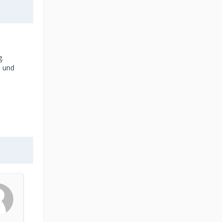
g.
e und