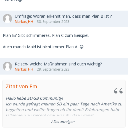
Umfrage: Woran erkennt man, dass man Plan B ist ?
Markus_HH
30. September 2023
Plan B? Gibt schlimmeres, Plan C zum Beispiel.
Auch manch Maid ist nicht immer Plan A. 😀
Reisen- welche Maßnahmen sind euch wichtig?
Markus_HH
29. September 2023
Zitat von Emi
Hallo liebe SD-SB Community!
Ich wurde gefragt meinen SD ein paar Tage nach Amerika zu
begleiten und wollte fragen ob ihr damit Erfahrungen habt
(allgemein zu reisen) bzw. was ihr dazu denkt.
In meinem Fall kennen wir uns schon von 2-3 Dates und wir
Alles anzeigen
verstehen uns sehr gut, schreiben jeden Tag seit Monaten.