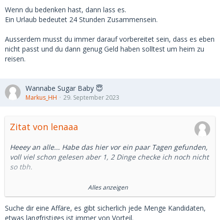
Ich habe es bisher dennoch sehr genossen bei Treffen
Wenn du bedenken hast, dann lass es.
jederzeit wieder nach Hause fahren zu können. (Als eine Art
Ein Urlaub bedeutet 24 Stunden Zusammensein.
Absicherung)
Das ist beim Reisen anders, da ist eventuell das
Ausserdem musst du immer darauf vorbereitet sein, dass es eben
Abhängigkeitsverhältnis auch größer.
nicht passt und du dann genug Geld haben solltest um heim zu
reisen.
Was sagt ihr dazu?
Was sind eure Erfahrungen dazu?
Was kann passieren und habt ihr auch Tipps/Maßnahmen
Wannabe Sugar Baby 😇
mit euren SBs, SDs fürs Reisen? Was sollte vorher schon
Markus_HH
29. September 2023
besprochen werden?☺️
Zitat von lenaaa
Heeey an alle... Habe das hier vor ein paar Tagen gefunden,
voll viel schon gelesen aber 1, 2 Dinge checke ich noch nicht
so tbh.
Eine aus meiner Clique hat seit Sommer Sugar Daddys. Sie
Alles anzeigen
sagt sie hat ein Profil auf MSD und trifft so 2-3 immer wieder
mal, aber das eigentlich die meisten auf der App nur ONS
Suche dir eine Affäre, es gibt sicherlich jede Menge Kandidaten,
wollen. Ich habe mal einen älteren kennengelernt im Club
etwas langfristiges ist immer von Vorteil.