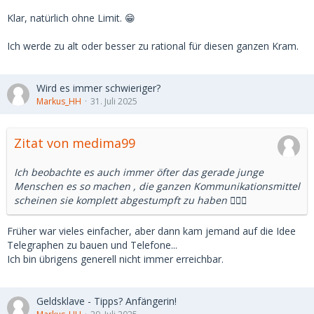
klarerweise Deinen.
Klar, natürlich ohne Limit. 😁
Es kommt dann aber beim Vorzeigen der 200 Euro nicht zur
Ich werde zu alt oder besser zu rational für diesen ganzen Kram.
vereinbarten Stunde Sex, sondern sie nimmt Dich mit aufs
Revier.
Wird es immer schwieriger?
Ok--alles SEHR dramatisch - nur kam mir gerade der
Markus_HH
31. Juli 2025
Gedanke- war es schon einmal so, ist es vielleicht gerade
eine Grauzone ?
Zitat von medima99
Oder ist das alles Quatsch und die einzige Sache vor der
man sich fürchten muss ist das Finanzamt
Ich beobachte es auch immer öfter das gerade junge
Menschen es so machen , die ganzen Kommunikationsmittel
Nur mal so ein Gedankengang eines Hasenfuss
scheinen sie komplett abgestumpft zu haben 🤷🏼‍♂️
Früher war vieles einfacher, aber dann kam jemand auf die Idee
Telegraphen zu bauen und Telefone...
Ich bin übrigens generell nicht immer erreichbar.
Geldsklave - Tipps? Anfängerin!