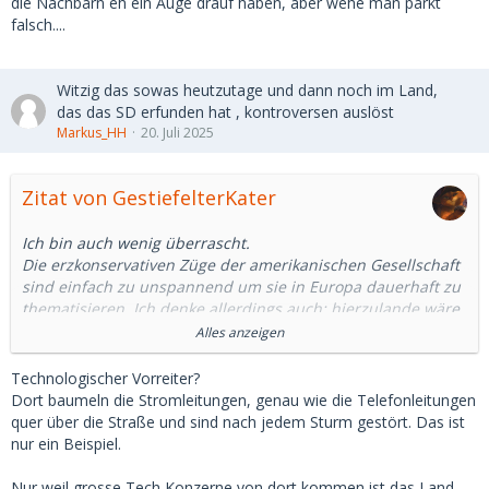
die Nachbarn eh ein Auge drauf haben, aber wehe man parkt
falsch....
Witzig das sowas heutzutage und dann noch im Land,
das das SD erfunden hat , kontroversen auslöst
Markus_HH
20. Juli 2025
Zitat von GestiefelterKater
Ich bin auch wenig überrascht.
Die erzkonservativen Züge der amerikanischen Gesellschaft
sind einfach zu unspannend um sie in Europa dauerhaft zu
thematisieren. Ich denke allerdings auch: hierzulande wäre
der Aufschrei noch größer.
Alles anzeigen
Aber immer wenn es wichtige oder kontroverse
Technologischer Vorreiter?
Richtungsdiksussionen in den USA gibt kommen sie zum
Dort baumeln die Stromleitungen, genau wie die Telefonleitungen
Vorschein.
quer über die Straße und sind nach jedem Sturm gestört. Das ist
nur ein Beispiel.
Stichwort : Wahl/Politik, Waffen, Sexwork, Einwanderung
Nur weil grosse Tech Konzerne von dort kommen ist das Land