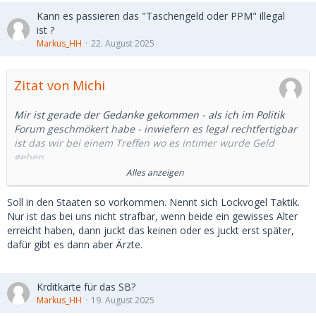
Kann es passieren das "Taschengeld oder PPM" illegal
ist ?
Markus_HH
22. August 2025
Zitat von Michi
Mir ist gerade der Gedanke gekommen - als ich im Politik
Forum geschmökert habe - inwiefern es legal rechtfertigbar
ist das wir bei einem Treffen wo es intimer wurde Geld
geben.
Alles anzeigen
Versteht mich bitte nicht falsch - ich kritisiere hier absolut
gar nichts .
Soll in den Staaten so vorkommen. Nennt sich Lockvogel Taktik.
Es ist eher das ich mich ein wenig absichern will.
Nur ist das bei uns nicht strafbar, wenn beide ein gewisses Alter
erreicht haben, dann juckt das keinen oder es juckt erst später,
Was ist wenn zB diese "GeilePrinzessin" die alle
dafür gibt es dann aber Ärzte.
angeschrieben hat, vereinbart das es für 1 Stunde Sex für
sie 200 Euro gibt.
Du stimmst zu und gehst hin.
Krditkarte für das SB?
Dort angekommen willst Du vielleicht ihren Ausweis sehen
Markus_HH
19. August 2025
(weil sie jung aussieht oder wer weiss) und sie dann