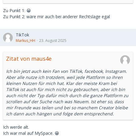
Chatverlauf inklusive Fotos auf seinem Handy hatte.
Zu Punkt 1: 😀
Nun meine Frage an euch:
Zu Punkt 2: wäre mir auch bei anderer Rechtslage egal
Wie würdet ihr in so einer Situation reagieren?
Vielen Dank schon mal für eure Einschätzungen.
TikTok
Markus_HH
23. August 2025
Zitat von maus4e
Ich bin jetzt auch kein Fan von TikTok, facebook, Instagram.
Aber alle nutze ich trotzdem, weil jede Plattform so ihren
kleinen Nutzen für mich hat. Klar der meiste Kram bei
TikTok ist auch für mich nicht zu gebrauchen, aber ich bin
auch nicht der Typ dafür mich durch die ganze Plattform zu
scrollen auf der Suche nach was Neuem. Ist eher so, dass
mir Freunde was teilen und bei so manchem Creator bleibe
ich dann auch hängen und folge dem entsprechend.
Ich werde alt.
Ich war mal auf MySpace. 😁