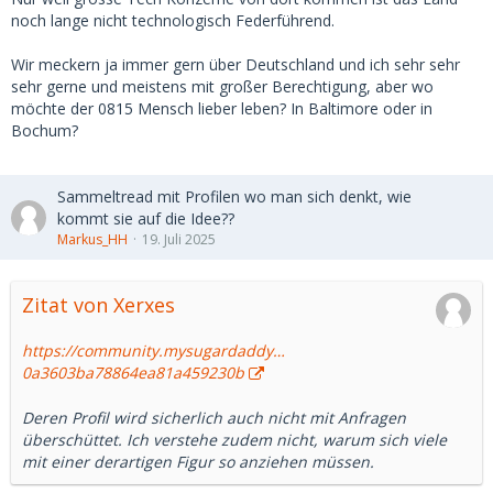
In Europa sieht man in den USA gerne den technologischen
noch lange nicht technologisch Federführend.
und gesellschaftlichen Vorreiter.... Aber ich sagst mal so. Ich
lebe lieber hier al dort 😂
Wir meckern ja immer gern über Deutschland und ich sehr sehr
sehr gerne und meistens mit großer Berechtigung, aber wo
Und das trotz der politisch als auch wirtschaftlich
möchte der 0815 Mensch lieber leben? In Baltimore oder in
unruhigen Zeiten durch die wir derzeit gehen.
Bochum?
Sammeltread mit Profilen wo man sich denkt, wie
kommt sie auf die Idee??
Markus_HH
19. Juli 2025
Zitat von Xerxes
https://community.mysugardaddy…
0a3603ba78864ea81a459230b
Deren Profil wird sicherlich auch nicht mit Anfragen
überschüttet. Ich verstehe zudem nicht, warum sich viele
mit einer derartigen Figur so anziehen müssen.