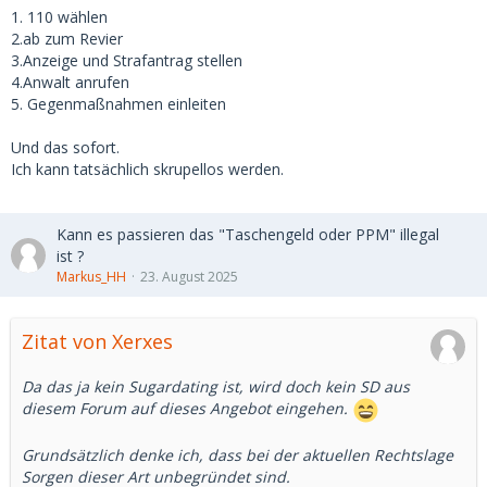
Während dieser Zeit habe ich ihr auch finanziell sehr
1. 110 wählen
geholfen: Ich habe ihre komplette Wohnung eingerichtet,
2.ab zum Revier
Mieten übernommen, wir waren gemeinsam im Urlaub, und
3.Anzeige und Strafantrag stellen
ich habe sie immer wieder auch mit Geld unterstützt,
4.Anwalt anrufen
Geschenken bedacht oder wir waren zusammen shoppen.
5. Gegenmaßnahmen einleiten
Nach dem Ende des regelmäßigen Kontakts meldete sie sich
Und das sofort.
noch ein paar Mal sporadisch, unter anderem mit der Bitte
Ich kann tatsächlich skrupellos werden.
um Geld für eine Auslandsreise, was ich aber abgelehnt
habe.
Kann es passieren das "Taschengeld oder PPM" illegal
Nun – nach langer Zeit – stand plötzlich ein Mann in
ist ?
meinem Büro, der sich als Mitglied der Hells Angels ausgab.
Markus_HH
23. August 2025
Er behauptete, er sei seit über einem Jahr mit ihr
zusammen, und ich hätte seine Ehre sowie die Ehre ihrer
Familie beschmutzt. Er forderte von mir 30.000 € innerhalb
Zitat von Xerxes
einer Woche. Außerdem meinte er, er wisse, wo ich und
meine Familie leben, und drohte damit, mich „spazieren
Da das ja kein Sugardating ist, wird doch kein SD aus
fahren“ zu wollen, falls ich nicht zahle – betonte aber
diesem Forum auf dieses Angebot eingehen.
gleichzeitig, dass er mich „nicht anfassen“ würde.
Grundsätzlich denke ich, dass bei der aktuellen Rechtslage
Brisant fand ich, dass er sogar unseren gesamten
Sorgen dieser Art unbegründet sind.