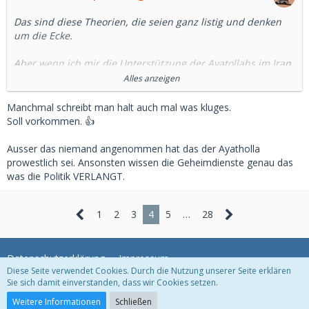
Das sind diese Theorien, die seien ganz listig und denken
um die Ecke.
Aber wenn ich mir die Unterstützung der Ayatollahs im Iran
ansehen (von denen man glaubte, sie seien pro Westlich),
Alles anzeigen
dann die Unterstützung von Saddam Hussein, weil man
glaubte, er könne den Iran besiegen und das Regime
Manchmal schreibt man halt auch mal was kluges.
stürzen. Dann der Krieg gegen denselbigen, weil man
Soll vorkommen. 👍
glaubte der Irak werde ein demokratisches pro westliches
Land.🤷‍♂️
Ausser das niemand angenommen hat das der Ayatholla
prowestlich sei. Ansonsten wissen die Geheimdienste genau das
Nach Husseins Hinrichtung, oh Wunder, war Assad in Syrien
was die Politik VERLANGT.
vom Westen gar nicht mehr begeistert. Verblüffend, dass
der "plötzlich" so brutal gegen die Opposition vorging. 🤷‍♂️
1
2
3
4
5
…
28
Das BKA in Deutschland war nicht mal in der Lage eine seit
vielen Jahren gesuchte Terroristen im Internet zu finden.
Das machte ein Journalist mit verfügbarer Software.🤷‍♂️
Datenschutzerklärung
Impressum
Diese Seite verwendet Cookies. Durch die Nutzung unserer Seite erklären
Sie sich damit einverstanden, dass wir Cookies setzen.
Mittlerweile denke ich, die deutschen Geheimdienste
wissen wirklich nicht, wer Nordstream sprengte.
Community-Software:
WoltLab Suite™
Weitere Informationen
Schließen