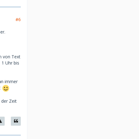
#6
er.
n von Text
 1 Uhr bis
man immer
t
 der Zeit