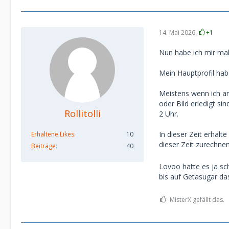
14. Mai 2026
+1
Nun habe ich mir mal
Mein Hauptprofil habe
Meistens wenn ich a
oder Bild erledigt si
Rollitolli
2 Uhr.
In dieser Zeit erhalt
Erhaltene Likes
10
dieser Zeit zurechne
Beiträge
40
Lovoo hatte es ja sch
bis auf Getasugar das
MisterX gefällt das.