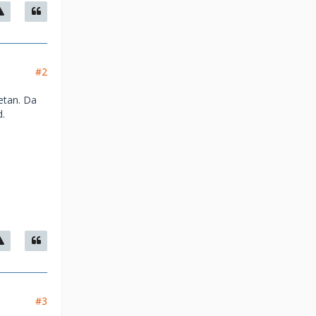
#2
etan. Da
d.
#3