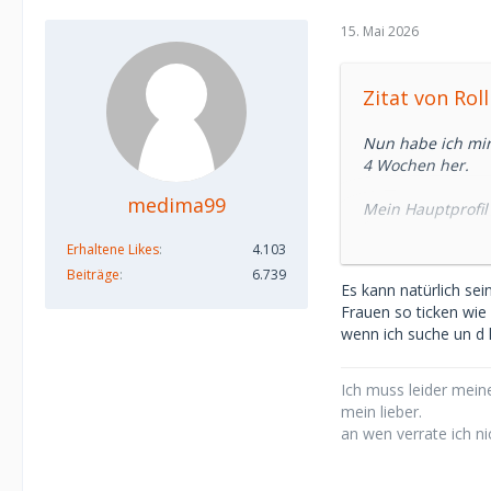
15. Mai 2026
Zitat von Rolli
Nun habe ich mir
4 Wochen her.
medima99
Mein Hauptprofil 
reingesetzt.
Erhaltene Likes
4.103
Meistens wenn ic
Beiträge
6.739
Es kann natürlich se
Änderungen von Te
Frauen so ticken wie
der Nacht geschi
wenn ich suche un d l
In dieser Zeit er
die kann man imm
Ich muss leider meine
wer da 1 und 1 
mein lieber.
an wen verrate ich ni
Lovoo hatte es ja
eine Frage der Ze