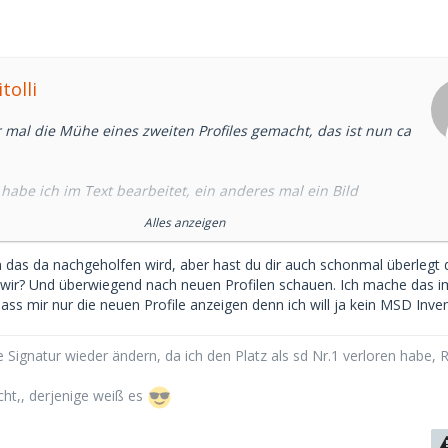
tolli
 mal die Mühe eines zweiten Profiles gemacht, das ist nun ca
habe ich im Text bearbeitet, ein anderes mal ein Bild
Alles anzeigen
h am Morgen ins Hauptprofil gehe wird mir angezeigt das die
in das da nachgeholfen wird, aber hast du dir auch schonmal überlegt 
xt oder Bild erledigt sind. Erkennbar das dieses mitten in
 wir? Und überwiegend nach neuen Profilen schauen. Ich mache das 
eht meistens gegen 1 Uhr bis 2 Uhr.
ass mir nur die neuen Profile anzeigen denn ich will ja kein MSD Inven
halte ich bei meinem zweiten Profil erstaunlich viele Küsse und
er dieser Zeit zurechnen und das fast jede Nacht, ein Schelm
 Signatur wieder ändern, da ich den Platz als sd Nr.1 verloren habe, 
zusammen zählt
cht,, derjenige weiß es
 schon erwischt, angeblich geht dort das selbe wieder los, nur
it bis auf Getasugar das selbe passiert...