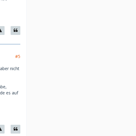
#5
 aber nicht
abe,
rde es auf