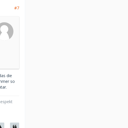
#7
das die
immer so
tar.
Respekt