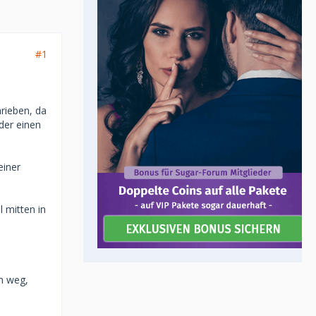
#1
rieben, da
der einen
einer
 mitten in
n weg,