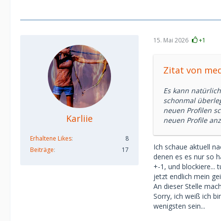
15. Mai 2026
+1
Zitat von me
Es kann natürlic
schonmal überleg
neuen Profilen s
Karliie
neuen Profile anz
Erhaltene Likes
8
Ich schaue aktuell n
Beiträge
17
denen es es nur so ha
+-1, und blockiere... 
jetzt endlich mein geil
An dieser Stelle mac
Sorry, ich weiß ich 
wenigsten sein...