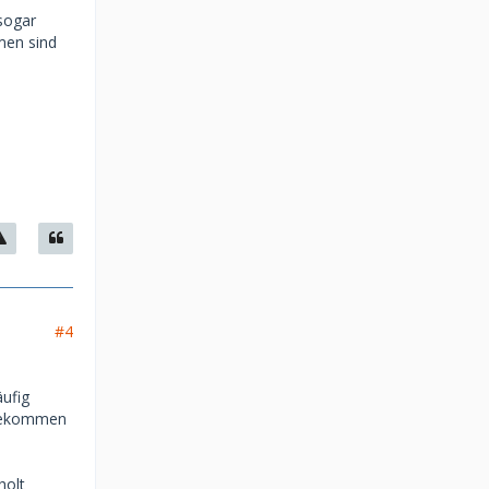
 sogar
men sind
#4
äufig
rgekommen
holt