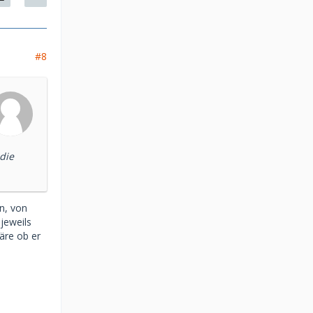
#8
die
n, von
jeweils
wäre ob er