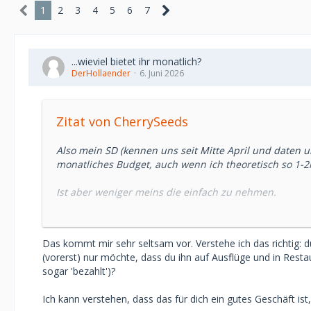
1
2
3
4
5
6
7
...wieviel bietet ihr monatlich?
DerHollaender
6. Juni 2026
Zitat von CherrySeeds
Also mein SD (kennen uns seit Mitte April und daten un
monatliches Budget, auch wenn ich theoretisch so 1-2
Ist aber weniger meins die einfach zu nehmen.
Und es reicht mir ehrlich gesagt auch völlig aus wie 
da ""Kleinigkeiten"".
Letzten Monat bin ich z.B. an 3 Wochenenden für die 
Das kommt mir sehr seltsam vor. Verstehe ich das richtig: du
idR mit riesigen Blumensträußen vom Flughafen abgehol
(vorerst) nur möchte, dass du ihn auf Ausflüge und in Rest
In einem davon hat er auch mal eben meinen Monatsloh
sogar 'bezahlt')?
Laut ihm soll ich mir keine Gedanken über Geld mach
Preisen frage). Dazu kümmert er sich komplett um alle
Ich kann verstehen, dass das für dich ein gutes Geschäft is
selbst sein.