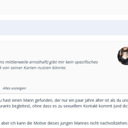
s mittlerweile ernsthaft) gibt mir kein spezifisches
k von seiner Karten nutzen könnte.
er alle Reise- und Verpflegungskosten übernimmt + hier und
Alles anzeigen
Dates in verschiedene Städte weggeflogen, wo er mich auch
 hast einen Mann gefunden, der nur ein paar Jahre älter ist als du un
t hat. Dazu geht er echt gerne in fine dining Restaurants.
aurants begleitest, ohne dass es zu sexuellem Kontakt kommt (und dic
n dort gelassen (was ich eigentlich nicht sehen sollte.
en und er wechselt immer direkt das Thema wenn ich nach
 Pläne und ich muss eigentlich nur da sein bzw einfach ich
t, aber ich kann die Motive dieses jungen Mannes nicht nachvollziehen.