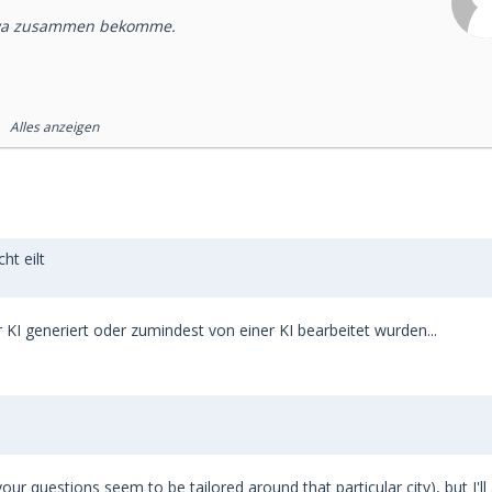
 etwa zusammen bekomme.
Alles anzeigen
chauen.
ir noch.
ht eilt
 KI generiert oder zumindest von einer KI bearbeitet wurden...
 your questions seem to be tailored around that particular city), but I'l