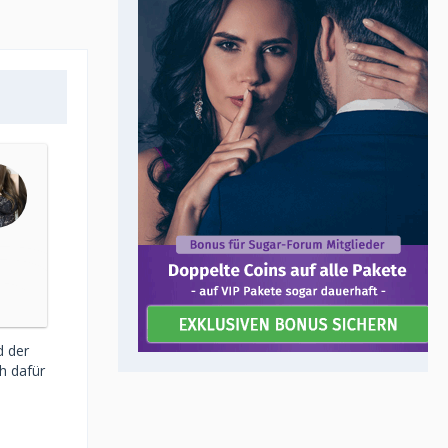
d der
h dafür