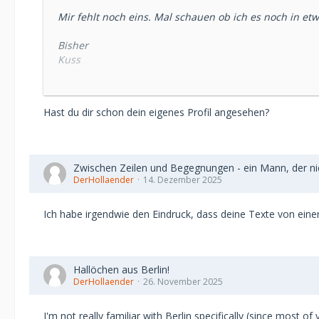
Mir fehlt noch eins. Mal schauen ob ich es noch in
Bisher
Kuss
Favorisieren
VIP Album aufklappen
Jemanden Blockieren
Hast du dir schon dein eigenes Profil angesehen?
Durch die Reiter klicken, und zwar alle. Einfach mal s
Beim Chat (auf Sophia, den MSD Bot klicken)
evt schafft es jemand noch zu ergänzen. Ein Ei fehlt m
Zwischen Zeilen und Begegnungen - ein Mann, der nic
DerHollaender
14. Dezember 2025
Ich habe irgendwie den Eindruck, dass deine Texte von einer
Hallöchen aus Berlin!
DerHollaender
26. November 2025
I'm not really familiar with Berlin specifically (since most of