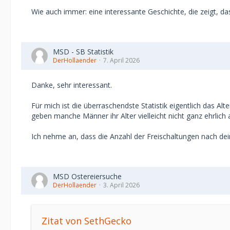
Mit dem Arrangement bin ich jedenfalls mehr als glüc
Wie auch immer: eine interessante Geschichte, die zeigt, da
Da sexuelles hier auch das Thema war. Er hatte auch ei
schlafen, weil er damit zeigen wollte wie er mich nic
MSD - SB Statistik
DerHollaender
7. April 2026
Mit ihm habe ich jedenfalls einen Jackpot geschossen. 
die absolut Ausnahme auf der Seite gewesen und man 
Danke, sehr interessant.
Für mich ist die überraschendste Statistik eigentlich das Al
geben manche Männer ihr Alter vielleicht nicht ganz ehrlich
Ich nehme an, dass die Anzahl der Freischaltungen nach de
MSD Ostereiersuche
DerHollaender
3. April 2026
Zitat von SethGecko