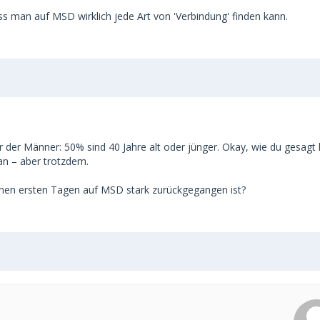
klich da er genau das ist was ich auf MSD gesucht habe.
ss man auf MSD wirklich jede Art von 'Verbindung' finden kann.
gentlich das Ziel das erste halbe Jahr gar nicht mit mir zu
ht darauf reduziert und er mich einfach als Mensch mag.
Aber ich muss auch realistisch sagen, er ist wahrscheinlich
kann das defintiv nicht als Standart nehmen.
ter der Männer: 50% sind 40 Jahre alt oder jünger. Okay, wie du gesagt 
 an – aber trotzdem.
inen ersten Tagen auf MSD stark zurückgegangen ist?