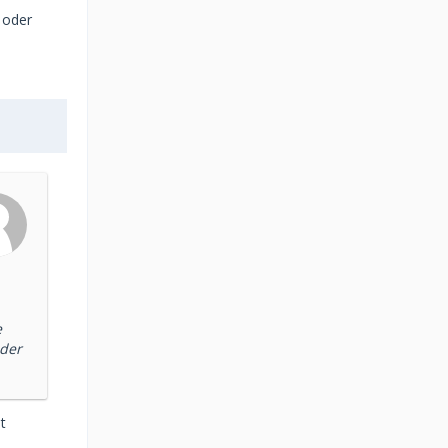
 oder
e
oder
t