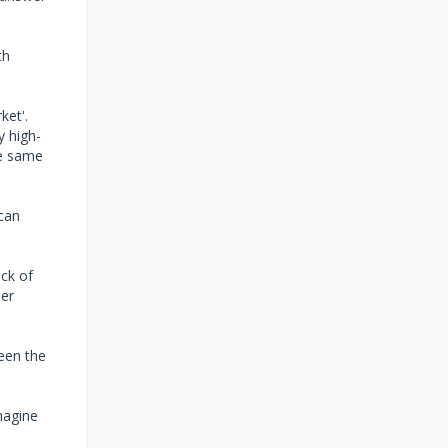
th
ket'.
y high-
he same
 can
ack of
her
ween the
magine