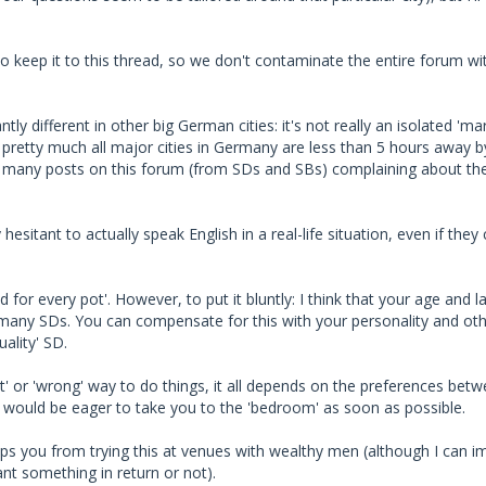
 to keep it to this thread, so we don't contaminate the entire forum wi
ntly different in other big German cities: it's not really an isolated 'mar
pretty much all major cities in Germany are less than 5 hours away b
 find many posts on this forum (from SDs and SBs) complaining about t
sitant to actually speak English in a real-life situation, even if they
lid for every pot'. However, to put it bluntly: I think that your age and l
r many SDs. You can compensate for this with your personality and ot
uality' SD.
ht' or 'wrong' way to do things, it all depends on the preferences bet
 would be eager to take you to the 'bedroom' as soon as possible.
stops you from trying this at venues with wealthy men (although I can i
nt something in return or not).