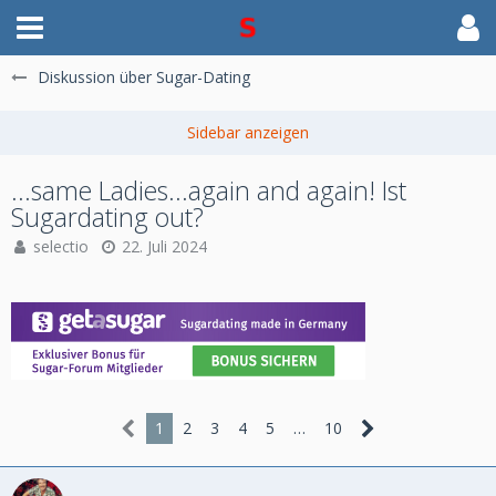
Diskussion über Sugar-Dating
...same Ladies...again and again! Ist
Sugardating out?
selectio
22. Juli 2024
1
2
3
4
5
…
10