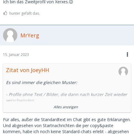
Ich bin das Zweitprofil von Xerxes.😉
hunter gefällt das.
MrYerg
15. Januar 2023
Zitat von JoeyHH
Es sind immer die gleichen Muster:
- Profile ohne Text / Bilder, die dann nach kurzer Zeit wieder
verschwinden
- Profile mit Damen aus anderen Ländern (Frankreich und
Alles anzeigen
Niederlande)
- Blockieren ohne ersichtlichen Grund
Für alles, außer die Standardtext im Chat gibt es gute Erklärungen.
- Standardtexte im Chat
Und abgesehen von Startnachrichten die per copy&paste
- Plötzlicher Kontaktabbruch
kommen, habe ich noch keine Standard-chats erlebt - abgesehen