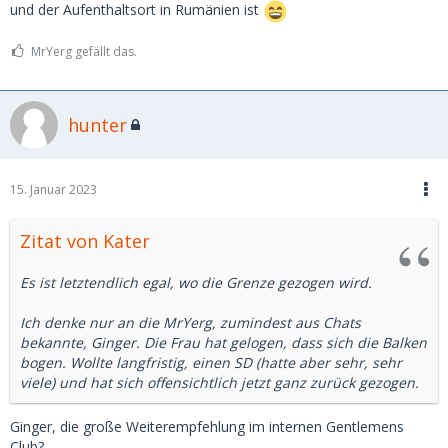
Unternehmungen, Häufigkeit der Dates.
und der Aufenthaltsort in Rumänien ist
MrYerg gefällt das.
Merkmale um fakes zu erkennen:
- Küsse und Fragen beantworten ohne das Profil zu
besuchen
hunter
- Fotos oder abgebildete Personen, sind im Netz zu finden
und zeigen eine andere Person
15. Januar 2023
Zitat von Kater
Es ist letztendlich egal, wo die Grenze gezogen wird.
Ich denke nur an die MrYerg, zumindest aus Chats
bekannte, Ginger. Die Frau hat gelogen, dass sich die Balken
bogen. Wollte langfristig, einen SD (hatte aber sehr, sehr
viele) und hat sich offensichtlich jetzt ganz zurück gezogen.
Ginger, die große Weiterempfehlung im internen Gentlemens
Club?