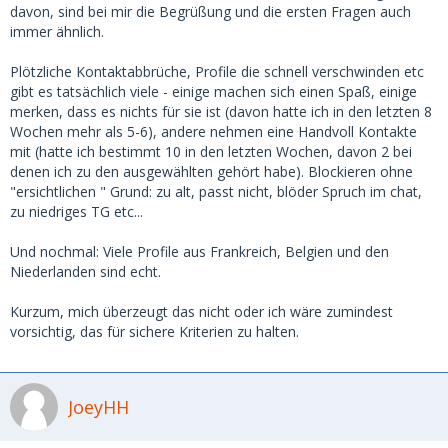
- Profile mit komplett widersprüchlichen Profilangaben
davon, sind bei mir die Begrüßung und die ersten Fragen auch
immer ähnlich.
und was ich jetzt tatsächlich schon häufiger hatte: Profil auf
den ersten Blick eigentlich ok, Wechsel auf telegram.
Plötzliche Kontaktabbrüche, Profile die schnell verschwinden etc
Kontakt ist dort selten Online. Date wird verabredet und 1-3
gibt es tatsächlich viele - einige machen sich einen Spaß, einige
Stunden vorher abgesagt.
merken, dass es nichts für sie ist (davon hatte ich in den letzten 8
Wochen mehr als 5-6), andere nehmen eine Handvoll Kontakte
mit (hatte ich bestimmt 10 in den letzten Wochen, davon 2 bei
denen ich zu den ausgewählten gehört habe). Blockieren ohne
"ersichtlichen " Grund: zu alt, passt nicht, blöder Spruch im chat,
zu niedriges TG etc...
Und nochmal: Viele Profile aus Frankreich, Belgien und den
Niederlanden sind echt.
Kurzum, mich überzeugt das nicht oder ich wäre zumindest
vorsichtig, das für sichere Kriterien zu halten.
JoeyHH