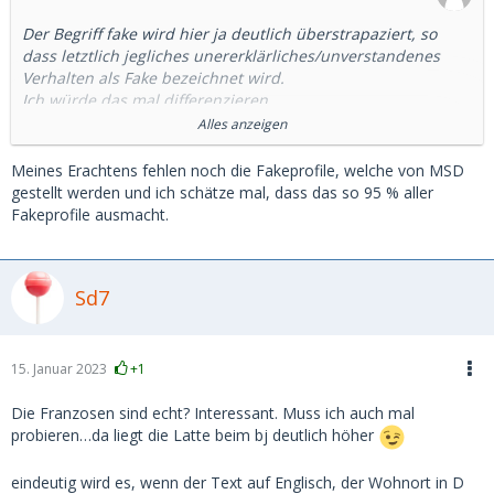
Der Begriff fake wird hier ja deutlich überstrapaziert, so
dass letztlich jegliches unererklärliches/unverstandenes
Verhalten als Fake bezeichnet wird.
Ich würde das mal differenzieren.
Alles anzeigen
- Professionelle Fakes mit kommerziellen Absichten
(romance scam, organisierter Vorkassebetrug, bitcoins etc.)
Meines Erachtens fehlen noch die Fakeprofile, welche von MSD
- Einzeltäterinnen, die keine Dates suchen, aber Gutscheine
gestellt werden und ich schätze mal, dass das so 95 % aller
und andere Vorkasse-Leistungen
Fakeprofile ausmacht.
- Männer/Frauen, die nur chatten wollen, das aber nicht
kommunizieren, sondern Interesse heucheln
Sd7
Keine Fakes:
- Profile, die kein Interesse an dem anderen Profil haben
(Profile, die nicht antworten, weil sie zu viele Anfragen
bekommen und/oder Bilder oder Text nicht zusagen)
15. Januar 2023
+1
- Profile, die sich vom Sugardating verabschieden, weil es
nichts für sie ist oder sie sich mit 3-5 vorhandenen
Die Franzosen sind echt? Interessant. Muss ich auch mal
Kontakten von der Plattform verabschieden.
probieren…da liegt die Latte beim bj deutlich höher
- Profile, die konkrete Vorstellungen haben, die von der
anderen Seite nicht geteilt werden (TG, Vorlieben,
eindeutig wird es, wenn der Text auf Englisch, der Wohnort in D