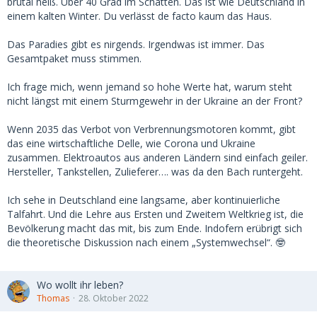
brutal heiß. Über 40 Grad im Schatten. Das ist wie Deutschland in
einem kalten Winter. Du verlässt de facto kaum das Haus.
Das Paradies gibt es nirgends. Irgendwas ist immer. Das
Gesamtpaket muss stimmen.
Ich frage mich, wenn jemand so hohe Werte hat, warum steht
nicht längst mit einem Sturmgewehr in der Ukraine an der Front?
Wenn 2035 das Verbot von Verbrennungsmotoren kommt, gibt
das eine wirtschaftliche Delle, wie Corona und Ukraine
zusammen. Elektroautos aus anderen Ländern sind einfach geiler.
Hersteller, Tankstellen, Zulieferer…. was da den Bach runtergeht.
Ich sehe in Deutschland eine langsame, aber kontinuierliche
Talfahrt. Und die Lehre aus Ersten und Zweitem Weltkrieg ist, die
Bevölkerung macht das mit, bis zum Ende. Indofern erübrigt sich
die theoretische Diskussion nach einem „Systemwechsel“. 🤓
Wo wollt ihr leben?
Thomas
28. Oktober 2022