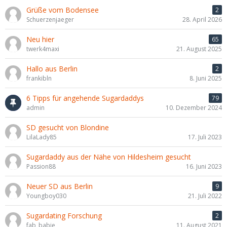
Grüße vom Bodensee
2
Schuerzenjaeger
28. April 2026
Neu hier
65
twerk4maxi
21. August 2025
Hallo aus Berlin
2
frankibln
8. Juni 2025
6 Tipps für angehende Sugardaddys
79
admin
10. Dezember 2024
SD gesucht von Blondine
LilaLady85
17. Juli 2023
Sugardaddy aus der Nähe von Hildesheim gesucht
Passion88
16. Juni 2023
Neuer SD aus Berlin
9
Youngboy030
21. Juli 2022
Sugardating Forschung
2
fab_babie
11. August 2021