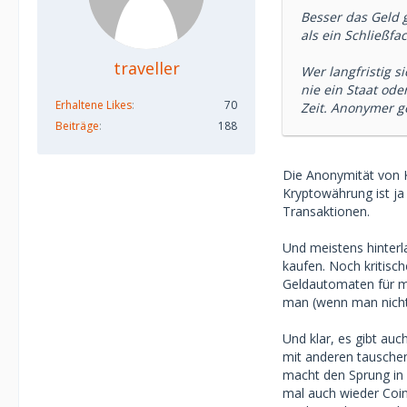
Besser das Geld 
als ein Schließfac
traveller
Wer langfristig s
nie ein Staat ode
Erhaltene Likes
70
Zeit. Anonymer ge
Beiträge
188
Die Anonymität von Kr
Kryptowährung ist ja 
Transaktionen.
Und meistens hinterl
kaufen. Noch kritisc
Geldautomaten für m
man (wenn man nicht d
Und klar, es gibt au
mit anderen tauschen
macht den Sprung in 
mal auch wieder Coin