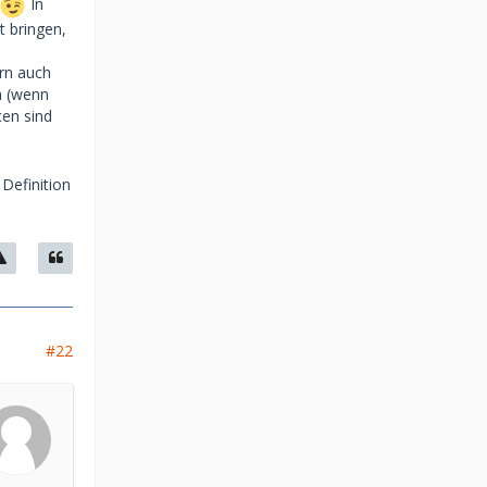
In
t bringen,
rn auch
n (wenn
en sind
Definition
#22