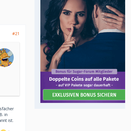
#21
sfächer
B. in
nnt ist.