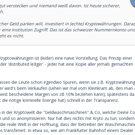
gut verstecken und niemand weiß davon. Ist heute sicherer,
h.
icher Geld parken will, investiert in (echte) Kryptowährungen. Dara
r eine Institution Zugriff. Das ist das schweizer Nummernkonto uns
ht es nicht.
yptowährungen ist (leider) eine naive Vorstellung. Das Prinzip einer
der 'distributed ledger' - jeder hat eine Kopie aller jemals gemachten
assen die Leute schon irgendwo Spuren, wenn sie z.B. Kryptowährun
her wird's beim Verkaufen (sehen wir mal vom Kleinkram ab, den man 
eist bescheidene Margen von zB 10% beziehen kann); spätestens da
ie nötige kriminelle Energie hat) schnell in der Transparenz.
ch in der Kryptowelt die "Geldwaschmaschinen" & Co, welche Deine Co
 und so anonymisieren. Nur hat dies nichts mit Kryto zu tun; sonder
die reale Welt in der Hoffnung, dass der Betreiber der Waschmaschi
s transferiert. In etwa so, wie am Frankfurter Bahnhof einem Dealer