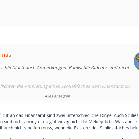
omas
chließfach noch Anmerkungen. Bankschließfächer sind nicht
flichtet, die Anmietung eines Schließfaches dem Finanzamt zu
Alles anzeigen
n Schließfach sein soll, dann ein unabhängiges, wie sie
roße Goldhändler anbieten. Die Schließfachgebühr kann
cht an das Finanzamt sind zwei unterschiedliche Dinge. Auch Schlies
r bezahlt werden. Gehört das Schließfach nicht einer Bank,
n sind nicht anonym, es gibt einzig nicht die Meldepflicht. Was aber z.
ne Meldepflicht an das Finanzamt. Tipps per PN.
t auch nichts helfen muss, wenn die Existenz des Schliessfaches beka
krise (siehe Griechenland) sind die Banken geschlossen. Dann