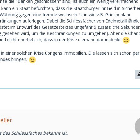
krise die "Banken geschlossen" sind, ist auch ein wenig vereinfachend
icht an sein Geld im Schließfach.
kann ein Staat befürchten, dass die Staatsbürger ihr Geld in Sicherhei
 Währung gegen eine fremde wechseln. Und wie z.B. Griechenland
ränkungen auferlegen. Dabei die Schliessfächer von Edelmetallhändle
ostet im Entwurf des Gesetzestextes ungefähr 5 zusätzliche Sekunde
eg gesehen wird, um die Beschränkungen zu umgehen). Aber die Chanc
und nicht unerheblich, dass in der Krise niemand daran denkt
n einer solchen Krise übrigens Immobilien. Die lassen sich schon per 
andes bringen.
eller
 des Schliessfaches bekannt ist.