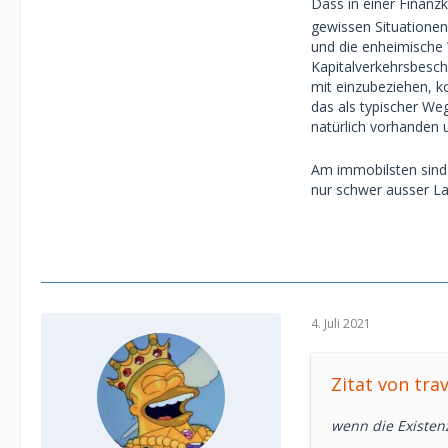
Dass in einer Finanz
kommt man auch n
gewissen Situationen 
und die enheimische
Kapitalverkehrsbesch
mit einzubeziehen, k
das als typischer W
natürlich vorhanden 
Am immobilsten sind i
nur schwer ausser L
4. Juli 2021
Zitat von trav
wenn die Existenz