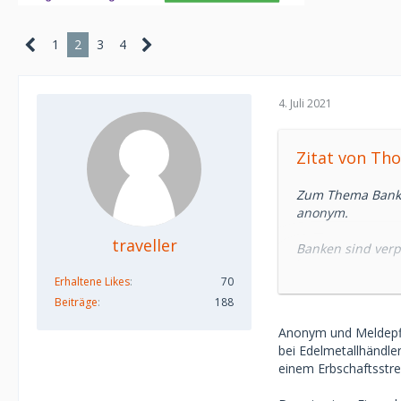
1
2
3
4
4. Juli 2021
Zitat von Th
Zum Thema Banks
anonym.
traveller
Banken sind verp
melden.
Erhaltene Likes
70
Wenn es schon ei
Beiträge
188
beispielsweise g
Anonym und Meldepfli
teilweise auch ba
bei Edelmetallhändler
besteht auch kei
einem Erbschaftsstrei
Bei einer Finanz