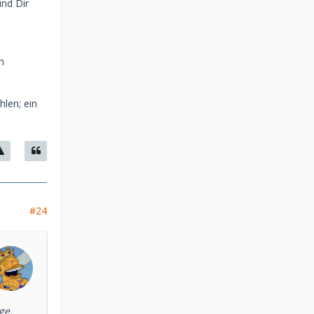
nd Dir
m
hlen; ein
#24
ge.