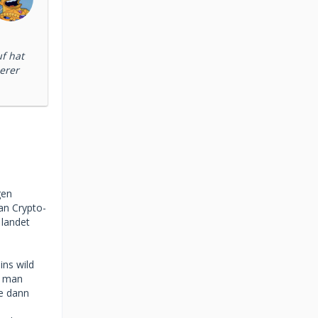
uf hat
erer
gen
an Crypto-
 landet
ins wild
n man
ne dann