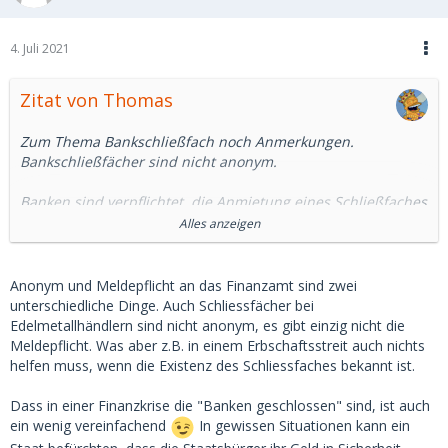
4. Juli 2021
Zitat von Thomas
Zum Thema Bankschließfach noch Anmerkungen.
Bankschließfächer sind nicht anonym.
Banken sind verpflichtet, die Anmietung eines Schließfaches
dem Finanzamt zu melden.
Alles anzeigen
Wenn es schon ein Schließfach sein soll, dann ein
unabhängiges, wie sie beispielsweise große Goldhändler
Anonym und Meldepflicht an das Finanzamt sind zwei
anbieten. Die Schließfachgebühr kann teilweise auch bar
unterschiedliche Dinge. Auch Schliessfächer bei
bezahlt werden. Gehört das Schließfach nicht einer Bank,
Edelmetallhändlern sind nicht anonym, es gibt einzig nicht die
besteht auch keine Meldepflicht an das Finanzamt. Tipps
Meldepflicht. Was aber z.B. in einem Erbschaftsstreit auch nichts
per PN.
helfen muss, wenn die Existenz des Schliessfaches bekannt ist.
Bei einer Finanzkrise (siehe Griechenland) sind die Banken
Dass in einer Finanzkrise die "Banken geschlossen" sind, ist auch
geschlossen. Dann kommt man auch nicht an sein Geld im
ein wenig vereinfachend
In gewissen Situationen kann ein
Schließfach.