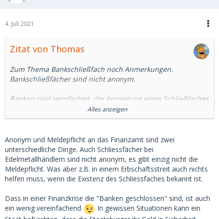
4. Juli 2021
Zitat von Thomas
Zum Thema Bankschließfach noch Anmerkungen.
Bankschließfächer sind nicht anonym.
Banken sind verpflichtet, die Anmietung eines Schließfaches
dem Finanzamt zu melden.
Alles anzeigen
Wenn es schon ein Schließfach sein soll, dann ein
unabhängiges, wie sie beispielsweise große Goldhändler
Anonym und Meldepflicht an das Finanzamt sind zwei
anbieten. Die Schließfachgebühr kann teilweise auch bar
unterschiedliche Dinge. Auch Schliessfächer bei
bezahlt werden. Gehört das Schließfach nicht einer Bank,
Edelmetallhändlern sind nicht anonym, es gibt einzig nicht die
besteht auch keine Meldepflicht an das Finanzamt. Tipps
Meldepflicht. Was aber z.B. in einem Erbschaftsstreit auch nichts
per PN.
helfen muss, wenn die Existenz des Schliessfaches bekannt ist.
Bei einer Finanzkrise (siehe Griechenland) sind die Banken
Dass in einer Finanzkrise die "Banken geschlossen" sind, ist auch
geschlossen. Dann kommt man auch nicht an sein Geld im
ein wenig vereinfachend
In gewissen Situationen kann ein
Schließfach.