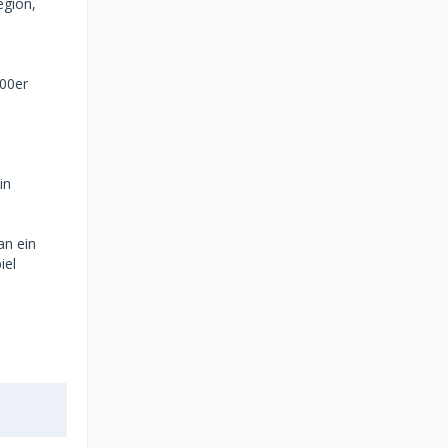
egion,
000er
in
an ein
iel