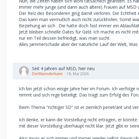
Nun, die Zeiten haben sich wohl tatsächlich geändert. Es
Du hast recht mit Respekt und Wertschätzung kann ma
immer mehr junge (und dann auch ältere) Frauen auf MSD 
ich eben keine große Unterstützung in Bar gebe, lie
Der Reiz des Besonderen ging damit verloren. Die Echtheit
anderweitig aber immer so das man nicht damit rechn
Das kann man vermutlich auch nicht zurückholen. Somit war 
Frauen bei denen das Geld im Fokus stehen einen erst
Beziehung an sich . Die hatte doch fast immer ein Ablaufd
kennenlernen mit bekommen, wenn sie sich überhaupt
Jetzt bleiben schnelle Dates für Geld. Ich mache es nicht 
Während die, die das gut finden dann die sind die a
nur ein Teil dessen befriedigt, was man sucht.
Alles Jammerschade aber der natürliche Lauf der Welt, Was 
Dazu nochmal, ich verurteile grundsätzlich weder Pros
beides sein kann wobei ich das alleine aus Gesundhei
eben im SD nichts zu suchen, ich weiß wie es der Admi
sie sind da.
Seit 4 Jahren auf MSD, hier neu
Und ich finde es ist bedenklich wenn in jedem großen 
DerMannderkann
18. Mai 2026
Abteilungen gibt, auch solche die sich mit AO befass
ausgetauscht wird wie man die Frauen rum bekommt,
Ich bin jetzt schon einige Jahre hier im Forum. Ich verfolge
nicht einhält oder ihnen erzählt ja klar sucht man was
nimmt und sich rege beteiligt. Das trägt zum Erfolg des For
Monat mit dir ussw, denn die Freier wissen mittlerwei
und das die die sich sofort im Hotelzimmer treffen wo
Beim Thema "richtiger SD" ist er ziemlich penetrant und verte
Aber, versprochen, ich werde versuchen lockerer zu w
Ich denke, er kann die Vorstellung nicht ertragen, er könnte
ich werde versuchen mein derzeitiges SB so lange zu
mit dieser Vorstellung überhaupt nicht klar. Jetzt gibt er s
ausklingen zu lassen............
Also muss er sich immer und immer wieder selbst davon üb