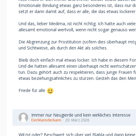
Wahre liebe gibt es eh nur unter Männern
Emotionale Bindung etwas ganz besonderes ist, dass nur die 
setzt er dann damit auf, dass er alle, die das etwas lockerer 
Und das, lieber Medima, ist nicht richtig. Ich hatte auch vi
allesamt emotional wertvoll, wenn nicht sogar genauso wertv
Die Abgrenzung zur Prostitution (sofern dies überhaupt mög
und Sichtweise, als durch den Akt als solches.
Bleib doch einfach mal etwas locker. Ich habe in diesem Foru
Und die hatten allesamt einen überhaupt nicht wertschätze
tun. Dazu gehört auch zu respektieren, dass junge Frauen f
etwas beziehungsähnliches zu stürzen. Gesteh das den Men
Friede für alle
Immer nur Neugierde und kein wirkliches Interesse
DerMannderkann
20. März 2026
Witzig oder? Beschwert sich über viel Blabla und dann keine