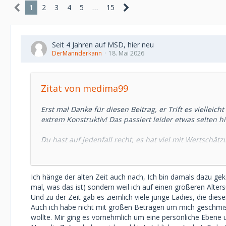
1
2
3
4
5
…
15
Seit 4 Jahren auf MSD, hier neu
DerMannderkann
18. Mai 2026
Zitat von medima99
Erst mal Danke für diesen Beitrag, er Trift es vielleich
extrem Konstruktiv! Das passiert leider etwas selten hie
Du hast auf jedenfall recht, es hat viel mit Wertschät
Ich weiß das ich manchmal zu extrem da bin und viellei
Ich hänge der alten Zeit auch nach, Ich bin damals dazu gek
Aber mir bedeutet das Sd viel, da ich in den letzten 1
mal, was das ist) sondern weil ich auf einen größeren Alter
nicht Buch, so tolle wunderbare Frauen kennen und lie
Und zu der Zeit gab es ziemlich viele junge Ladies, die di
und die suche wird immer schwieriger und du siehst 
Auch ich habe nicht mit großen Beträgen um mich geschmisse
sehr weh.
wollte. Mir ging es vornehmlich um eine persönliche Ebene 