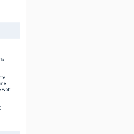
 da
hte
eine
e wohl
g