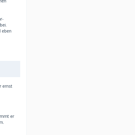
amen
r-
bei.
d eben
r ernst
kommt er
em.