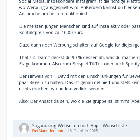
Social Media, insbesondere Instagram ist die richtige Plattf
wo Werbung ausgespielt wird. Außerdem kannst du hier seh
Ansprache am besten funktioniert.
Die meisten jungen Menschen sind auf Insta aktiv oder passiv
Kontaktpreis von ca. 10,00 Euro.
Dazu dann noch Werbung schalten auf Google für diejenigen,
That's it. Damit deckst du 90 % dessen ab, was du machen 
Frage kommen. Also zum Beispiel TikTok oder auch Spotify,
Der Hinweis von HiDavid mit den Einschränkungen für Bewerb
paar Regeln zu halten. Das ist genau definiert und stellt k
nichts machen, wo andere verlinkt werden.
Also: Der Ansatz da sein, wo die Zielgruppe ist, stimmt. Aber
Sugardating-Webseiten und -Apps: Wunschliste
DerMannderkann
16. Oktober 2025