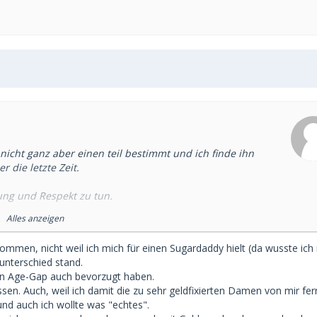
t nicht ganz aber einen teil bestimmt und ich finde ihn
r die letzte Zeit.
zung und Respekt zu tun.
Alles anzeigen
cht sollte ich wirklich etwas lockerer sehen.
ommen, nicht weil ich mich für einen Sugardaddy hielt (da wusste ich 
2 vielleicht waren es auch 13 jahre
so genau führe ich
sunterschied stand.
ben gelernt das ist echt ein Privileg und dann stehst du da
esen Age-Gap auch bevorzugt haben.
das Sd geht immer mehr den Bach runter, das tut einfach
n. Auch, weil ich damit die zu sehr geldfixierten Damen von mir fer
und auch ich wollte was "echtes".