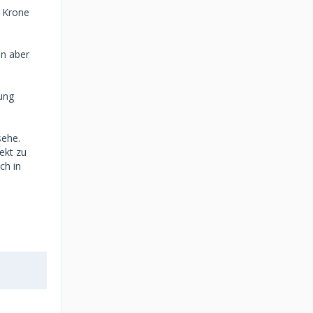
e Krone
en aber
zung
sehe.
ekt zu
ch in