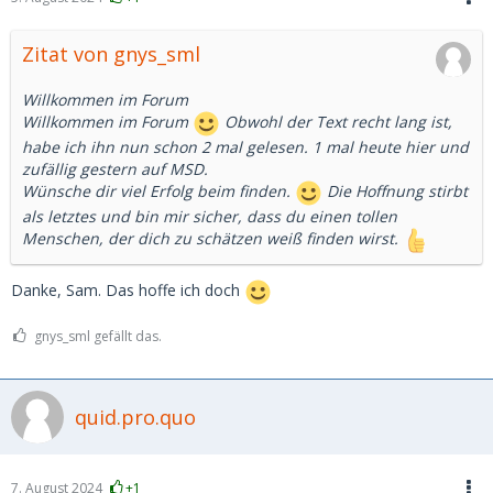
Mann, um nicht allein zu sein (das kann ich nämlich sehr
gut und genieße es sogar) – ich suche ebenbürtigen
Gefährten, darfst auch gern schlauer sein als ich
Zitat von gnys_sml
3. Ich bin keine Frau für ONS, Camsex, Vögeln ohne SuV und
ohne Gummi schon gar nicht – suchst du das, block mich
Willkommen im Forum
lieber gleich. Nichts widert mich mehr an, als der Gedanke,
Willkommen im Forum
Obwohl der Text recht lang ist,
dass mein „Gefährte“ belanglos und ohne Angst jede Woche
habe ich ihn nun schon 2 mal gelesen. 1 mal heute hier und
eine andere verführt (um charmant zu bleiben)
zufällig gestern auf MSD.
4. Ich habe nicht viel Zeit. Die, die mir zur Verfügung steht
Wünsche dir viel Erfolg beim finden.
Die Hoffnung stirbt
möchte ich genießen. Im Klartext heisst das: 1x die Woche
als letztes und bin mir sicher, dass du einen tollen
ohne Probleme – mit Planung auch mehr. Mobilität: ja,
Menschen, der dich zu schätzen weiß finden wirst.
Zeitfaktor müsste berücksichtigt werden
5. Ich beantworte zu o.g. jegliche Frage ehrlich
Danke, Sam. Das hoffe ich doch
Bitte nur bei Interesse weiterlesen!
gnys_sml gefällt das.
Name: Anna (ja, in echt)
Wurfjahr: 1980
Status: ledig
quid.pro.quo
Kinder: im Moment sind 3 im Haus, eines davon ist meines,
glaube ich
wohnhaft: in Haft „Dort wo andere Urlaub machen.“ oder
7. August 2024
+1
anders „schön ruhig hier“