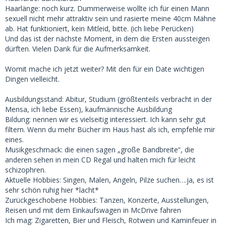
Haarlänge: noch kurz. Dummerweise wollte ich für einen Mann
sexuell nicht mehr attraktiv sein und rasierte meine 40cm Mähne
ab. Hat funktioniert, kein Mitleid, bitte. (ich liebe Perücken)
Und das ist der nächste Moment, in dem die Ersten aussteigen
dürften. Vielen Dank für die Aufmerksamkeit.
Womit mache ich jetzt weiter? Mit den für ein Date wichtigen
Dingen vielleicht.
Ausbildungsstand: Abitur, Studium (größtenteils verbracht in der
Mensa, ich liebe Essen), kaufmännische Ausbildung
Bildung: nennen wir es vielseitig interessiert. Ich kann sehr gut
filtern. Wenn du mehr Bücher im Haus hast als ich, empfehle mir
eines.
Musikgeschmack: die einen sagen „große Bandbreite“, die
anderen sehen in mein CD Regal und halten mich für leicht
schizophren.
Aktuelle Hobbies: Singen, Malen, Angeln, Pilze suchen….ja, es ist
sehr schön ruhig hier *lacht*
Zurückgeschobene Hobbies: Tanzen, Konzerte, Ausstellungen,
Reisen und mit dem Einkaufswagen in McDrive fahren
Ich mag: Zigaretten, Bier und Fleisch, Rotwein und Kaminfeuer in