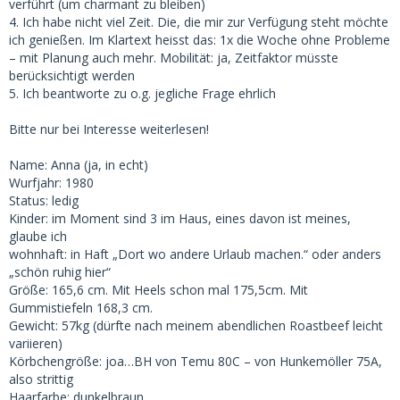
verführt (um charmant zu bleiben)
4. Ich habe nicht viel Zeit. Die, die mir zur Verfügung steht möchte
ich genießen. Im Klartext heisst das: 1x die Woche ohne Probleme
– mit Planung auch mehr. Mobilität: ja, Zeitfaktor müsste
berücksichtigt werden
5. Ich beantworte zu o.g. jegliche Frage ehrlich
Bitte nur bei Interesse weiterlesen!
Name: Anna (ja, in echt)
Wurfjahr: 1980
Status: ledig
Kinder: im Moment sind 3 im Haus, eines davon ist meines,
glaube ich
wohnhaft: in Haft „Dort wo andere Urlaub machen.“ oder anders
„schön ruhig hier“
Größe: 165,6 cm. Mit Heels schon mal 175,5cm. Mit
Gummistiefeln 168,3 cm.
Gewicht: 57kg (dürfte nach meinem abendlichen Roastbeef leicht
variieren)
Körbchengröße: joa…BH von Temu 80C – von Hunkemöller 75A,
also strittig
Haarfarbe: dunkelbraun