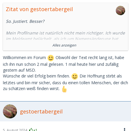
Zitat von gestoertabergeil
So. Justiert. Besser?
Mein Profilname ist natürlich nicht mein richtiger. Ich wurde
im Meldeamt belächelt, als ich um Namensänderung bat,
obwohl er doch recht zutreffend ist. Es bleibt also bei Anna.
Alles anzeigen
Habe die Ehre.
Willkommen im Forum
Obwohl der Text recht lang ist, habe
Um den möglichen Prozess etwas zu beschleunigen,
ich ihn nun schon 2 mal gelesen. 1 mal heute hier und zufällig
beginne ich mit den Informationen, die einen virtuellen
gestern auf MSD.
Swipe in die für dich richtige Richtung wohl beeinflussen
Wünsche dir viel Erfolg beim finden.
Die Hoffnung stirbt als
würden und hoffentlich werden, wenn du ehrlich zu dir
letztes und bin mir sicher, dass du einen tollen Menschen, der dich
selbst bist.
zu schätzen weiß finden wirst.
Für alle, deren Aufnahmefähigkeit schnell erschöpft ist,
noch schnell meine harten Fakten:
1. Suche SB/SD auf Niveau, sprich intellektuell und
gestoertabergeil
emotional – Reihenfolge einer solchen Beziehung eher
altmodisch
2. Ich bin freiheitsliebend, nicht auf der Suche nach einem
5. August 2024
+1