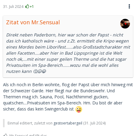
31. Juli 2024
+1
Zitat von Mr.Sensual
Direkt neben Paderborn, hier war schon der Papst - nicht
das ich katholisch wäre - und z.Zt. ermittelt die Kripo wegen
eines Mordes beim Liborifest......also Großstadtcharakter mit
allen Facetten....aber hier in Bad Lippspringe ist die Welt
noch ok,...mit einer super geilen Therme und die hat sogar
Privatsuiten im Spa-Bereich......wozu mal die wohl alles
nutzen kann 🤔😉😂
Als ich noch in Berlin wohnte, flog der Papst über mich hinweg mit
der Schweizer Garde. Hier fliegt nur die Bundeswehr. Und
Thermen mag ich. Sauna, Pool, Nachthimmel gucken,
quatschen....Privatsuiten im Spa-Bereich. Hm. Du bist dir aber
sicher, dass das kein Swingerclub ist
Einmal editiert, zuletzt von
gestoertabergeil
(
31. Juli 2024
)
Mr.Sensual gefällt das.