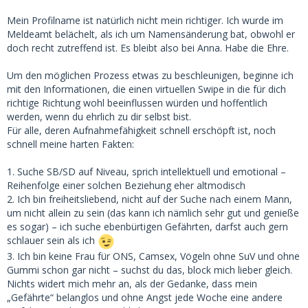
Mein Profilname ist natürlich nicht mein richtiger. Ich wurde im
Meldeamt belächelt, als ich um Namensänderung bat, obwohl er
doch recht zutreffend ist. Es bleibt also bei Anna. Habe die Ehre.
Um den möglichen Prozess etwas zu beschleunigen, beginne ich
mit den Informationen, die einen virtuellen Swipe in die für dich
richtige Richtung wohl beeinflussen würden und hoffentlich
werden, wenn du ehrlich zu dir selbst bist.
Für alle, deren Aufnahmefähigkeit schnell erschöpft ist, noch
schnell meine harten Fakten:
1. Suche SB/SD auf Niveau, sprich intellektuell und emotional –
Reihenfolge einer solchen Beziehung eher altmodisch
2. Ich bin freiheitsliebend, nicht auf der Suche nach einem Mann,
um nicht allein zu sein (das kann ich nämlich sehr gut und genieße
es sogar) – ich suche ebenbürtigen Gefährten, darfst auch gern
schlauer sein als ich
3. Ich bin keine Frau für ONS, Camsex, Vögeln ohne SuV und ohne
Gummi schon gar nicht – suchst du das, block mich lieber gleich.
Nichts widert mich mehr an, als der Gedanke, dass mein
„Gefährte“ belanglos und ohne Angst jede Woche eine andere