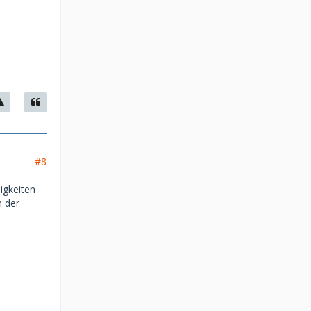
#8
igkeiten
m der