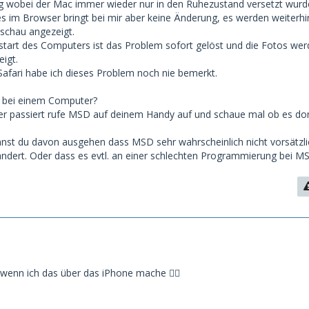
 wobei der Mac immer wieder nur in den Ruhezustand versetzt wurd
s im Browser bringt bei mir aber keine Änderung, es werden weiterhi
rschau angezeigt.
tart des Computers ist das Problem sofort gelöst und die Fotos we
igt.
afari habe ich dieses Problem noch nie bemerkt.
 bei einem Computer?
r passiert rufe MSD auf deinem Handy auf und schaue mal ob es dor
nst du davon ausgehen dass MSD sehr wahrscheinlich nicht vorsätzli
ändert. Oder dass es evtl. an einer schlechten Programmierung bei MS
s wenn ich das über das iPhone mache 🤷‍♂️