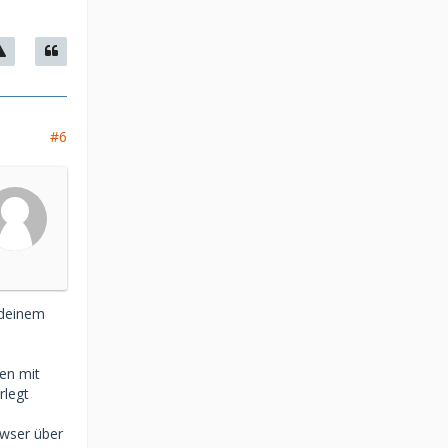
#6
 deinem
en mit
rlegt
owser über