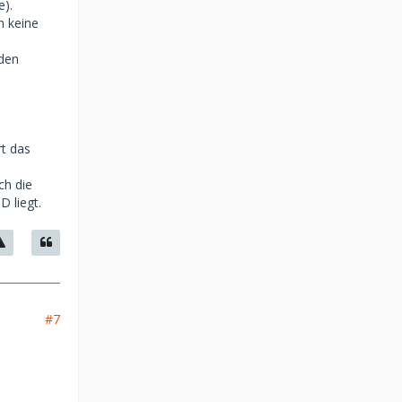
e).
n keine
rden
t das
ch die
D liegt.
#7