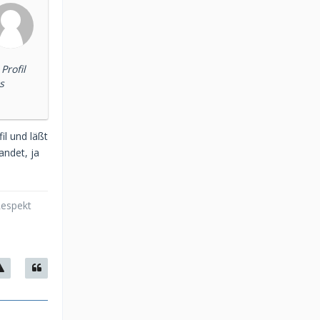
rofil
s
il und läßt
andet, ja
Respekt