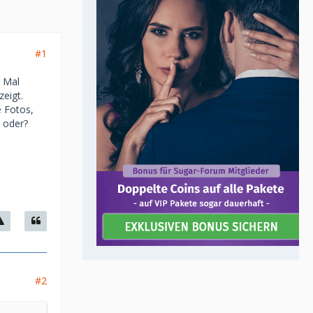
#1
r Mal
zeigt.
 Fotos,
, oder?
#2