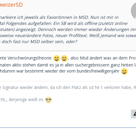
hweizerSD
arkiere ich jeweils als Favoritinnen in MSD. Nun ist mir in
al Folgendes aufgefallen: Ein SB wird als offline (zuletzt online
onaten) angezeigt. Dennoch werden immer wieder Änderungen im P
lsweise neue/andere Fotos, neuer Profiltext. Weiß jemand wie sowa
 doch fast nur MSD selber sein, oder?
sante Verschwörungstheorie
, also Msd ändert was an dem Prof
aten aktiv stehen damit es ja in allen suchergebnissern ganz hinten l
rohdumm war bestimmt wieder der vom bundesfreiwilligenjahr
 Signatur wieder ändern, da ich den Platz als sd Nr.1 verloren habe, 
cht,, derjenige weiß es