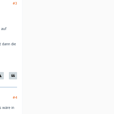
#3
 auf
t dann die
#4
s wäre in