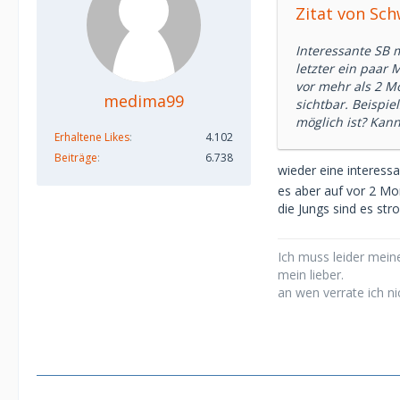
Zitat von Sc
Interessante SB m
letzter ein paar M
vor mehr als 2 M
medima99
sichtbar. Beispie
möglich ist? Kann
Erhaltene Likes
4.102
Beiträge
6.738
wieder eine interes
es aber auf vor 2 Mon
die Jungs sind es st
Ich muss leider meine
mein lieber.
an wen verrate ich ni