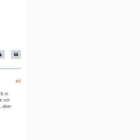
#5
SB in
e vor
, aber