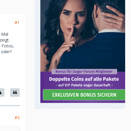
#1
r Mal
zeigt.
 Fotos,
, oder?
#2