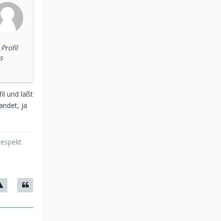
rofil
s
il und läßt
andet, ja
Respekt