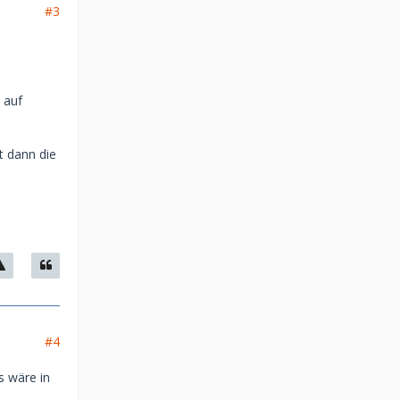
#3
 auf
t dann die
#4
s wäre in