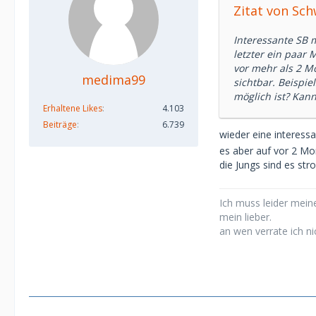
Zitat von Sc
Interessante SB m
letzter ein paar M
vor mehr als 2 M
medima99
sichtbar. Beispie
möglich ist? Kann
Erhaltene Likes
4.103
Beiträge
6.739
wieder eine interes
es aber auf vor 2 Mon
die Jungs sind es st
Ich muss leider meine
mein lieber.
an wen verrate ich ni