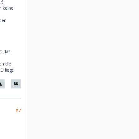
e).
n keine
rden
t das
ch die
D liegt.
#7