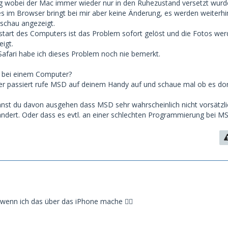
 wobei der Mac immer wieder nur in den Ruhezustand versetzt wurd
s im Browser bringt bei mir aber keine Änderung, es werden weiterhi
rschau angezeigt.
tart des Computers ist das Problem sofort gelöst und die Fotos we
igt.
afari habe ich dieses Problem noch nie bemerkt.
 bei einem Computer?
r passiert rufe MSD auf deinem Handy auf und schaue mal ob es dor
nst du davon ausgehen dass MSD sehr wahrscheinlich nicht vorsätzli
ändert. Oder dass es evtl. an einer schlechten Programmierung bei MS
s wenn ich das über das iPhone mache 🤷‍♂️