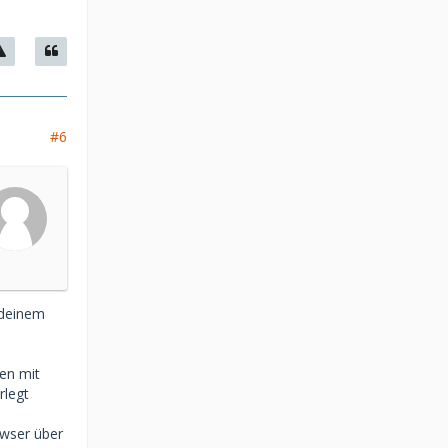
#6
 deinem
en mit
rlegt
owser über