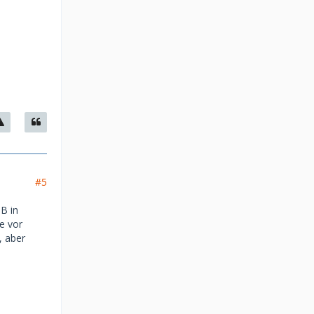
#5
SB in
e vor
, aber