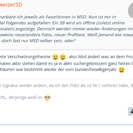
hweizerSD
arkiere ich jeweils als Favoritinnen in MSD. Nun ist mir in
al Folgendes aufgefallen: Ein SB wird als offline (zuletzt online
onaten) angezeigt. Dennoch werden immer wieder Änderungen im P
lsweise neue/andere Fotos, neuer Profiltext. Weiß jemand wie sowa
 doch fast nur MSD selber sein, oder?
sante Verschwörungstheorie
, also Msd ändert was an dem Prof
aten aktiv stehen damit es ja in allen suchergebnissern ganz hinten l
rohdumm war bestimmt wieder der vom bundesfreiwilligenjahr
 Signatur wieder ändern, da ich den Platz als sd Nr.1 verloren habe, 
cht,, derjenige weiß es