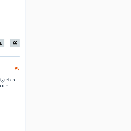
#8
igkeiten
m der