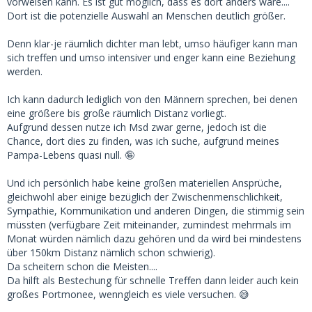
vorweisen kann. Es ist gut möglich, dass es dort anders wäre....
Dort ist die potenzielle Auswahl an Menschen deutlich größer.
Denn klar-je räumlich dichter man lebt, umso häufiger kann man
sich treffen und umso intensiver und enger kann eine Beziehung
werden.
Ich kann dadurch lediglich von den Männern sprechen, bei denen
eine größere bis große räumlich Distanz vorliegt.
Aufgrund dessen nutze ich Msd zwar gerne, jedoch ist die
Chance, dort dies zu finden, was ich suche, aufgrund meines
Pampa-Lebens quasi null. 🤪
Und ich persönlich habe keine großen materiellen Ansprüche,
gleichwohl aber einige bezüglich der Zwischenmenschlichkeit,
Sympathie, Kommunikation und anderen Dingen, die stimmig sein
müssten (verfügbare Zeit miteinander, zumindest mehrmals im
Monat würden nämlich dazu gehören und da wird bei mindestens
über 150km Distanz nämlich schon schwierig).
Da scheitern schon die Meisten....
Da hilft als Bestechung für schnelle Treffen dann leider auch kein
großes Portmonee, wenngleich es viele versuchen. 😅