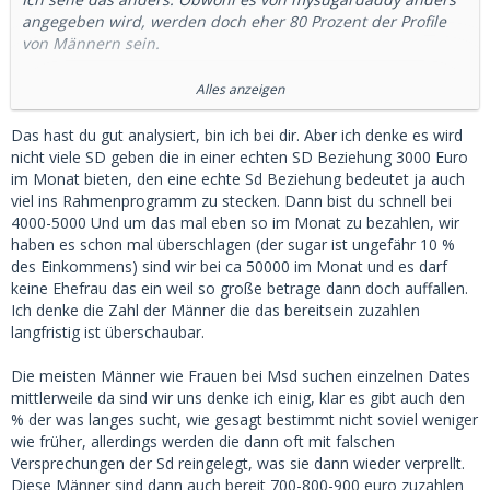
angegeben wird, werden doch eher 80 Prozent der Profile
von Männern sein.
Frauen, die an einer langfristigen SD-Beziehung interessiert
Alles anzeigen
sein dürften, sind wohl nicht weniger geworden, nur die
Nachfrage extrem gestiegen.
Das hast du gut analysiert, bin ich bei dir. Aber ich denke es wird
nicht viele SD geben die in einer echten SD Beziehung 3000 Euro
Das bedeutet, Verknappung und Preisanstieg.
im Monat bieten, den eine echte Sd Beziehung bedeutet ja auch
viel ins Rahmenprogramm zu stecken. Dann bist du schnell bei
Wenn du 3000 Euro im Monat anbietest, bist du bestimmt
4000-5000 Und um das mal eben so im Monat zu bezahlen, wir
wieder im Rennen.
haben es schon mal überschlagen (der sugar ist ungefähr 10 %
des Einkommens) sind wir bei ca 50000 im Monat und es darf
Irgendwann macht dich natürlich der Markt selbst kaputt.
keine Ehefrau das ein weil so große betrage dann doch auffallen.
Aber das wird noch dauern.
Ich denke die Zahl der Männer die das bereitsein zuzahlen
langfristig ist überschaubar.
Das ist wie bei Tinder. Anfangs eine reale Datingplattform.
Aber heute musst du schon sehr gut aussehender Mann
Die meisten Männer wie Frauen bei Msd suchen einzelnen Dates
sein, um dort Erfolg zu haben. Für "Normalos" völlig
mittlerweile da sind wir uns denke ich einig, klar es gibt auch den
uninteressant und Zeitverschwendung.
% der was langes sucht, wie gesagt bestimmt nicht soviel weniger
wie früher, allerdings werden die dann oft mit falschen
So wird es auch im Sugardating sein. Für die, die weniger
Versprechungen der Sd reingelegt, was sie dann wieder verprellt.
Geld ausgeben wollen/können wird es zur
Diese Männer sind dann auch bereit 700-800-900 euro zuzahlen