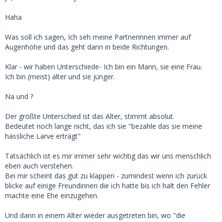
schätze.
Haha
Sie braucht etwas, ich schau das sie es bekommt;
Weil ich das kann und sie es mir wert ist.
Was soll ich sagen, Ich seh meine Partnerinnen immer auf
Augenhöhe und das geht dann in beide Richtungen.
Uni-Unterlagen, gute Kleidung, was qualitativ hochwertiges
für ihr Aussehen, einmal einen richtig schönenAusflug,
Klar - wir haben Unterschiede- Ich bin ein Mann, sie eine Frau.
Opernbesuch,tollen (gemeinsamen?) Urlaub,
Ich bin (meist) älter und sie jünger.
sogar vielleicht einen fahrbaren Untersatz.
Na und ?
Einfach "Geld auf eine Frau draufzugießen" gibt mir doch
nicht was ich suche ?!
Der größte Unterschied ist das Alter, stimmt absolut.
Noch weniger wenn sie "mir erklärt was sie pro Stunde oder
Bedeutet noch lange nicht, das ich sie "bezahle das sie meine
generell wert ist"
hässliche Larve erträgt"
Und ihr ?
Tatsächlich ist es mir immer sehr wichtig das wir uns menschlich
Ihr gibt es das auch nichts, außer besagtes Geld.
eben auch verstehen.
Bei mir scheint das gut zu klappen - zumindest wenn ich zurück
Am Ende des Tages hat sie nur noch das Gefühl, das sie
blicke auf einige Freundinnen die ich hatte bis ich halt den Fehler
eine stundenweise abgegoltene "Arbeit" verrichtet hat.
machte eine Ehe einzugehen.
Nicht das beide Menschen wertschätzend miteinander
umgegangen sind.
Und dann in einem Alter wieder ausgetreten bin, wo "die