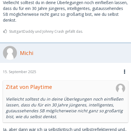
Da ist etwas schon lang in meinem Kopf, das sich nur
Vielleicht solltest du in deine Überlegungen noch einfließen lassen,
schwer ausformulieren lässt.
dass du für ein 30 Jahre jüngeres, intelligentes, gutaussehendes
Vielleich gelingt es ja gemeinsam, mit eurer Hilfe ?
SB möglicherweise nicht ganz so großartig bist, wie du selbst
denkst.
Die Frage - Wieso bezahlen wir als Männer, als
Sugar"daddies"
überhaupt für Zeit die mit uns verbracht
StuttgartDaddy und Johnny Crash gefällt das.
wird ?
Mein primäres Denken ein "Sugardaddy" zu sein, fußt
Michi
eigentlich komplett woanders.
Ich suche generell als SB eine Partnerin, der ich dabei helfe
zu wachsen und ihren Weg im Leben zu machen.
15. September 2025
Und die mir indirekt neue Perspektiven gibt dabei.
Zitat von Playtime
Dabei begleite ich sie ein Stück und ihr "Teil des
Arrangements" ist, sich bis zu einem gewissen Grad
Vielleicht solltest du in deine Überlegungen noch einfließen
durchaus auch emotional und
lassen, dass du für ein 30 Jahre jüngeres, intelligentes,
nicht nur rein sexuell auf mich einzulassen.
gutaussehendes SB möglicherweise nicht ganz so großartig
Wir teilen uns eine Welt, für eine Weile.
bist, wie du selbst denkst.
Nicht weil ich sie "pro Stunde für den Luxus ihrer
Ja, aber dann wär ich ja selbstkritisch und selbstreflektierend und..
Gesellschaft bezahle", sondern weil ich sie unterstütze und