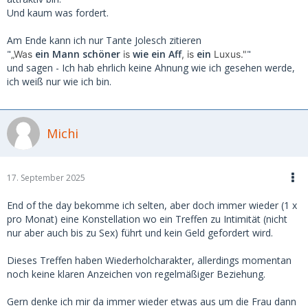
Wofür zahlen wir SDs also wirklich ?
Und kaum was fordert.
Für unsere Aufmerksamkeit, das wir unsere Resourcen,
Am Ende kann ich nur Tante Jolesch zitieren
Wissen, Schutz und Finanzen teilen ?
"
ein
Mann
schöner
wie
ein
Aff
ein
"
„Was
is
, is
Luxus."
Fürsorglich sind mit unseren Sugarbabes ?
und sagen - Ich hab ehrlich keine Ahnung wie ich gesehen werde,
Dafür das sie auch durchwegs guten Sex haben mit uns,
ich weiß nur wie ich bin.
nicht nur wir mit ihnen ?
Ich denke es ist nicht für die Zeit, die jüngere mit uns
verbringen, sondern für etwas Anderes.
Michi
Nur was ist es - wenn man es in Worte fassen mag ?
17. September 2025
Das, liebe ForumsSDler ist meine Frage, auch an euch.
End of the day bekomme ich selten, aber doch immer wieder (1 x
pro Monat) eine Konstellation wo ein Treffen zu Intimität (nicht
nur aber auch bis zu Sex) führt und kein Geld gefordert wird.
Dieses Treffen haben Wiederholcharakter, allerdings momentan
noch keine klaren Anzeichen von regelmäßiger Beziehung.
Gern denke ich mir da immer wieder etwas aus um die Frau dann