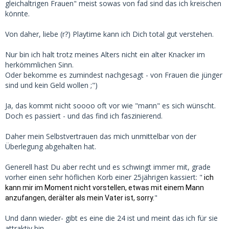
gleichaltrigen Frauen" meist sowas von fad sind das ich kreischen
Das wär ja generell auch OK, allerdings nicht die "Idee eines
könnte.
Sugardatings" - denke ICH halt, für mich.
"Es ist ja kein Onlinepuff", sondern eben MSD - oder was es
Von daher, liebe (r?) Playtime kann ich Dich total gut verstehen.
mal war oder sein sollte.
Nur bin ich halt trotz meines Alters nicht ein alter Knacker im
Was Goldie68 -
Nomen es omen
- als Modell fährt, ist mehr
herkömmlichen Sinn.
Geld
für
ihre Zeit
- und bitte, ja die Finesse die in dem
Oder bekomme es zumindest nachgesagt - von Frauen die jünger
Zeitrahmen stattfindet - einzu
fordern.
sind und kein Geld wollen ;")
Nicht für die Sympathie, menschliche Wärme - das ist hier
lediglich Kollateral- so überhaupt vorhanden.
Ja, das kommt nicht soooo oft vor wie "mann" es sich wünscht.
Doch es passiert - und das find ich faszinierend.
Je älter ein "Sugarbabe" wird, desto teurer wird ihre Zeit, so
scheint es wirklich zu sein.
Daher mein Selbstvertrauen das mich unmittelbar von der
Allerdings weil die Zeit wertvoller wird -
Überlegung abgehalten hat.
Für sie
Weil
SIE merkt das sie
nicht mehr so viel davon hat.
Generell hast Du aber recht und es schwingt immer mit, grade
vorher einen sehr höflichen Korb einer 25jährigen kassiert: "
Zurück zum Thema.
ich
kann mir im Moment nicht vorstellen, etwas mit einem Mann
Sugardads sind auch meist älter.
"
anzufangen, derälter als mein Vater ist, sorry.
Wenn man älter wird, versteht man - auch die
eigene
Zeit
Und dann wieder- gibt es eine die 24 ist und meint das ich für sie
besitzt tatsächlich einen Wert.
attraktiv bin.