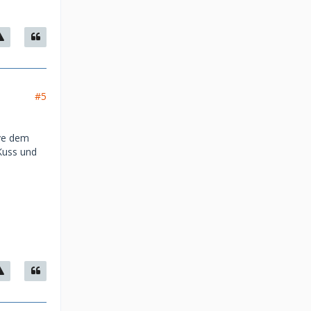
#5
ive dem
Kuss und