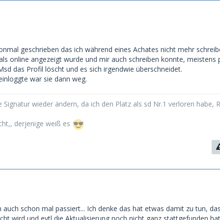
honmal geschrieben das ich während eines Achates nicht mehr schrei
als online angezeigt wurde und mir auch schreiben konnte, meistens 
sd das Profil löscht und es sich irgendwie überschneidet.
 einloggte war sie dann weg.
 Signatur wieder ändern, da ich den Platz als sd Nr.1 verloren habe, 
cht,, derjenige weiß es
ch auch schon mal passiert... Ich denke das hat etwas damit zu tun, da
ht wird und evtl die Aktualisierung noch nicht ganz stattgefunden hat