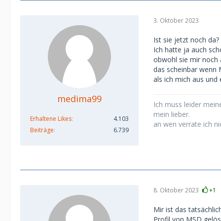
3. Oktober 2023
Ist sie jetzt noch da?
Ich hatte ja auch sc
obwohl sie mir noch 
das scheinbar wenn M
als ich mich aus und
medima99
Ich muss leider meine
mein lieber.
Erhaltene Likes
4.103
an wen verrate ich ni
Beiträge
6.739
8. Oktober 2023
+1
Mir ist das tatsächli
Profil von MSD gelösc