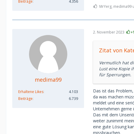
Beiträge
4.356
MrYerg, medima99 u
2. November 2023
+
Zitat von Kat
Vermutlich hat di
Lust eine Kopie 
für Sperrungen.
medima99
Das ist das Problem,
Erhaltene Likes
4.103
da was machen müsse
Beiträge
6.739
meldet und eine seri
Unternehmen gerne ü
Das mit dem Unseriös
weiter zunimmt meint
eine gute Lösung kan
missbrauchen.