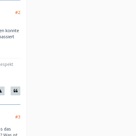
#2
ben konnte
passiert
Respekt
#3
ss das
? Was ist