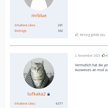
mrblue
Erhaltene Likes
291
Beiträge
362
MrYerg gefällt das.
2. November 2023
+
Vermutlich hat die je
Ausweises an msd zu 
tufkaka2
Erhaltene Likes
4.577