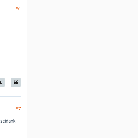
#6
#7
tseidank