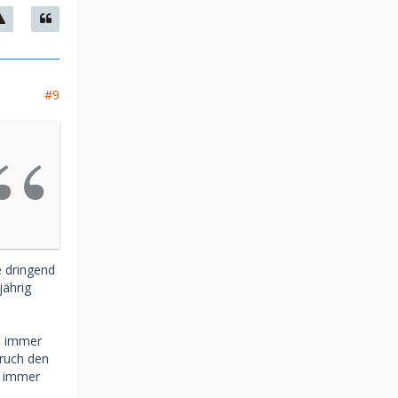
#9
e dringend
jährig
as immer
pruch den
n immer