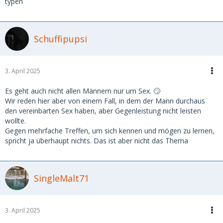
typen
Würde die Frau das Geld einstecken und verschwinden,
würde der Mann ihr doch nicht nochmal Geld im Voraus in
die Hand drücken, sodass sie nochmal weglaufen kann.
Schuffipupsi
Und kein Mann würde für drei Treffen zahlen und erst dann
soll eines stattfinden. 🤷🏻‍♀️
Wenn ich neue Kinder betreue oder einen sonstigen
3. April 2025
Nebenverdienst neu annehme, muss ich mich auch (zu
Beginn) zeitnah bezahlen lassen, um nicht geprellt zu
Es geht auch nicht allen Männern nur um Sex. 🙄
werden für viel Leistung.
Wir reden hier aber von einem Fall, in dem der Mann durchaus
Wenn man um die Zuverlässigkeit weiß, kann man's lockerer
den vereinbarten Sex haben, aber Gegenleistung nicht leisten
nehmen.
wollte.
Oder wenn ich mich vorher schon in einer Beziehung
Gegen mehrfache Treffen, um sich kennen und mögen zu lernen,
(=Vertrauensbasis) zum Gegenüber befinde.
spricht ja überhaupt nichts. Das ist aber nicht das Thema
Das ist ja aber im Regelfall bei Sd-Beziehungen nicht der
Fall.
SingleMalt71
3. April 2025