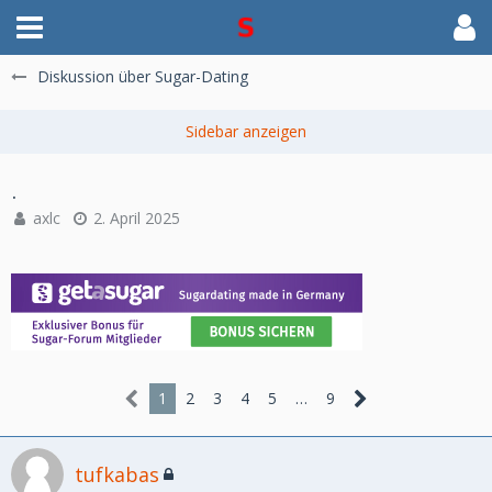
Diskussion über Sugar-Dating
.
axlc
2. April 2025
1
2
3
4
5
…
9
tufkabas