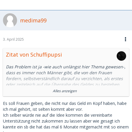
medima99
3. April 2025
Zitat von Schuffipupsi
Das Problem ist ja -wie auch unlängst hier Thema gewesen-,
dass es immer noch Männer gibt, die von den Frauen
fordern, selbstverständlich darauf zu verzichten, als erstes
oder zeitgleich auf die Übergabe des Geldes zu bestehen
(am Anfang einer Sd-Beziehung).
Alles anzeigen
Vertrauen muss wachsen. Später ist sowas alles kein Thema
mehr, aber zu Beginn muss eine Lösung her, die beide
Es soll Frauen geben, die nicht nur das Geld im Kopf haben, habe
möglichst absichert.
ich mal gehört, ist selten kommt aber vor.
Ich selber würde nie auf die Idee kommen die vereinbarte
Warum aber man zu einem mehrfachen Treffen geht,
Unterstützung nicht zukommen zu lassen aber wie gesagt ich
wenn's schon beim ersten Mal eher Miss- statt Vertrauen
kannte ein sb die hat das mal 6 Monate mitgemacht mit so einem
erzeugt, verstehe ich allerdings weniger.