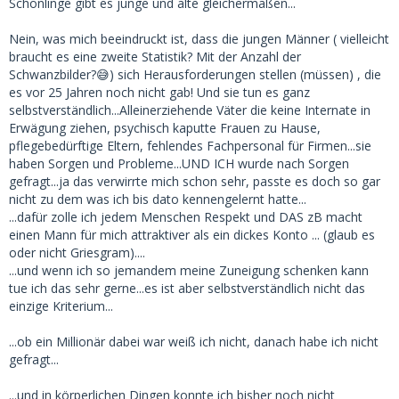
Schönlinge gibt es junge und alte gleichermaßen...
Das ist nicht meins, ich kann mir aber vorstellen, dass es für
die meisten Frauen etwas durchaus nettes ist. 😏
Nein, was mich beeindruckt ist, dass die jungen Männer ( vielleicht
braucht es eine zweite Statistik? Mit der Anzahl der
Man sollte der Zahl im Ausweis keinen Wert beimessen.
Schwanzbilder?😅) sich Herausforderungen stellen (müssen) , die
Denn älter werden Menschen von alleine, ob sie (emotional
es vor 25 Jahren noch nicht gab! Und sie tun es ganz
und kognitiv) reif sind oder werden, hat damit (leider)
selbstverständlich...Alleinerziehende Väter die keine Internate in
überhaupt nichts zu tun.
Erwägung ziehen, psychisch kaputte Frauen zu Hause,
pflegebedürftige Eltern, fehlendes Fachpersonal für Firmen...sie
haben Sorgen und Probleme...UND ICH wurde nach Sorgen
gefragt...ja das verwirrte mich schon sehr, passte es doch so gar
nicht zu dem was ich bis dato kennengelernt hatte...
...dafür zolle ich jedem Menschen Respekt und DAS zB macht
einen Mann für mich attraktiver als ein dickes Konto ... (glaub es
oder nicht Griesgram)....
...und wenn ich so jemandem meine Zuneigung schenken kann
tue ich das sehr gerne...es ist aber selbstverständlich nicht das
einzige Kriterium...
...ob ein Millionär dabei war weiß ich nicht, danach habe ich nicht
gefragt...
...und in körperlichen Dingen konnte ich bisher noch nicht