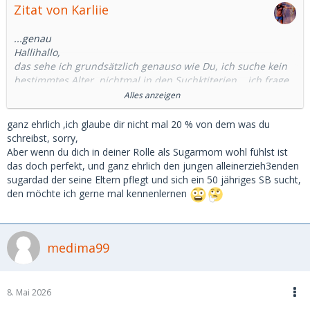
Zitat von Karliie
...genau
Hallihallo,
das sehe ich grundsätzlich genauso wie Du, ich suche kein
bestimmtes Alter, nichtmal in den Suchktiterien....ich frage
mich selbst auch, ob ich mich meiner Zahl entsprechend
Alles anzeigen
anders fühlen sollte...
Schönlinge gibt es junge und alte gleichermaßen...
ganz ehrlich ,ich glaube dir nicht mal 20 % von dem was du
schreibst, sorry,
Nein, was mich beeindruckt ist, dass die jungen Männer (
Aber wenn du dich in deiner Rolle als Sugarmom wohl fühlst ist
vielleicht braucht es eine zweite Statistik? Mit der Anzahl
das doch perfekt, und ganz ehrlich den jungen alleinerzieh3enden
der Schwanzbilder?😅) sich Herausforderungen stellen
sugardad der seine Eltern pflegt und sich ein 50 jähriges SB sucht,
(müssen) , die es vor 25 Jahren noch nicht gab! Und sie tun
den möchte ich gerne mal kennenlernen
es ganz selbstverständlich...Alleinerziehende Väter die keine
Internate in Erwägung ziehen, psychisch kaputte Frauen zu
Hause, pflegebedürftige Eltern, fehlendes Fachpersonal für
medima99
Firmen...sie haben Sorgen und Probleme...UND ICH wurde
nach Sorgen gefragt...ja das verwirrte mich schon sehr,
passte es doch so gar nicht zu dem was ich bis dato
kennengelernt hatte...
8. Mai 2026
...dafür zolle ich jedem Menschen Respekt und DAS zB