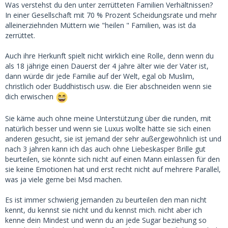
Ausbildung/Studium?
Was verstehst du den unter zerrütteten Familien Verhältnissen?
In einer Gesellschaft mit 70 % Prozent Scheidungsrate und mehr
Du hast sie mit 18 aufgegriffen. Du der erfahrene Mann! Sie
alleinerziehnden Müttern wie "heilen " Familien, was ist da
war zu diesem Zeitpunkt wer? Lost? Stabil? Versorgt?
zerrüttet.
Verwahrlost?
Auch ihre Herkunft spielt nicht wirklich eine Rolle, denn wenn du
Du gibst ihr vermeintlich Halt in dieser kalten Welt? Du
als 18 jährige einen Dauerst der 4 jahre älter wie der Vater ist,
führst sie? Manipulierst sie? Sie braucht nicht mehr Geld?
dann würde dir jede Familie auf der Welt, egal ob Muslim,
Sie hat genug oder hälst du sie mit Absicht knapp?
christlich oder Buddhistisch usw. die Eier abschneiden wenn sie
dich erwischen
Zahlst du ihr das Studium? Den Führerschein? Weist ihr den
Weg in ein eigenes, selbstbestimmtes Leben oder nutzt du
Sie käme auch ohne meine Unterstützung über die runden, mit
ihre Situation bewusst und mit Kalkül aus?
natürlich besser und wenn sie Luxus wollte hätte sie sich einen
anderen gesucht, sie ist jemand der sehr außergewöhnlich ist und
Du hast mal davon gesprochen, sie könne nicht zu dir
nach 3 jahren kann ich das auch ohne Liebeskasper Brille gut
ziehen. Muslimin? Die Brüder/ihr Vater würden dich ans
beurteilen, sie könnte sich nicht auf einen Mann einlassen für den
Auto binden und über die Stadtautobahn ziehen wenn sie
sie keine Emotionen hat und erst recht nicht auf mehrere Parallel,
es wüssten?
was ja viele gerne bei Msd machen.
Denk mal darüber nach bitte...
Es ist immer schwierig jemanden zu beurteilen den man nicht
kennt, du kennst sie nicht und du kennst mich. nicht aber ich
kenne dein Mindest und wenn du an jede Sugar beziehung so