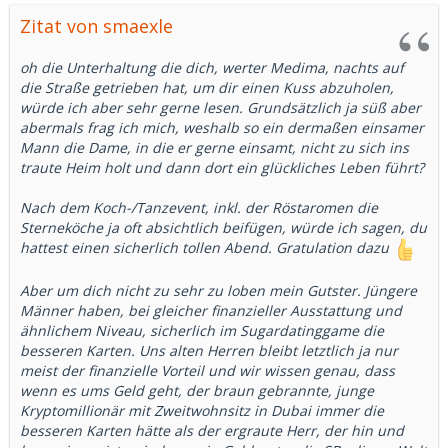
macht einen Mann für mich attraktiver als ein dickes Konto
Zitat von smaexle
... (glaub es oder nicht Griesgram)....
...und wenn ich so jemandem meine Zuneigung schenken
kann tue ich das sehr gerne...es ist aber selbstverständlich
oh die Unterhaltung die dich, werter Medima, nachts auf
nicht das einzige Kriterium...
die Straße getrieben hat, um dir einen Kuss abzuholen,
würde ich aber sehr gerne lesen. Grundsätzlich ja süß aber
...ob ein Millionär dabei war weiß ich nicht, danach habe ich
abermals frag ich mich, weshalb so ein dermaßen einsamer
nicht gefragt...
Mann die Dame, in die er gerne einsamt, nicht zu sich ins
traute Heim holt und dann dort ein glückliches Leben führt?
...und in körperlichen Dingen konnte ich bisher noch nicht
feststellen ob sich jünger oder älter mehr bemühen....Fakt
Nach dem Koch-/Tanzevent, inkl. der Röstaromen die
ist dass 2 ältere Männer es geschafft haben mich mit
Sterneköche ja oft absichtlich beifügen, würde ich sagen, du
Ohlala... Tricks (nein keine Fremdkörper oder Hilfsmittel...)
hattest einen sicherlich tollen Abend. Gratulation dazu
überraschen konnten...
Aber um dich nicht zu sehr zu loben mein Gutster. Jüngere
Männer haben, bei gleicher finanzieller Ausstattung und
Ich fand einfach die Bemerkung über
ähnlichem Niveau, sicherlich im Sugardatinggame die
Daseinsberechtigungen unfair
besseren Karten. Uns alten Herren bleibt letztlich ja nur
meist der finanzielle Vorteil und wir wissen genau, dass
wenn es ums Geld geht, der braun gebrannte, junge
Kryptomillionär mit Zweitwohnsitz in Dubai immer die
besseren Karten hätte als der ergraute Herr, der hin und