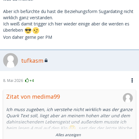
Aber ich befürchte du hast die Beziehungsform Sugardating nicht
wirklich ganz verstanden.
Ich weiß damit trigger ich hier wieder einige aber die werden es
überleben
Von daher gerne per PM
tufkasm
8. Mai 2026
+4
Zitat von medima99
Ich muss zugeben, ich verstehe nicht wirklich was der ganze
Quark Text soll, liegt aber an meinem hohen alter und dem
dahinsiechendem Lebensgeist und außerdem musste ich
beim lesen 4 mal auf den Klo
, sagt der der letzte Woche
Alles anzeigen
2 stunden mit seinem SB beim kochen getanzt hat
,