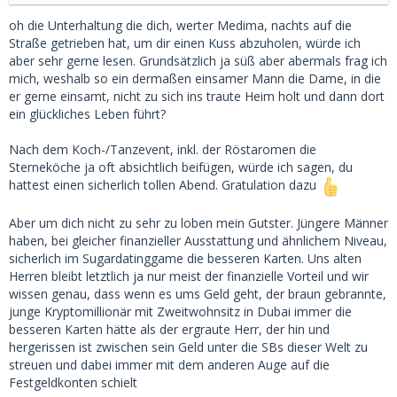
leider hatte das essen dann einige Röstaromen
oh die Unterhaltung die dich, werter Medima, nachts auf die
Oder der schonmla 120 km gefahren ist nur um sich 1 gute
Straße getrieben hat, um dir einen Kuss abzuholen, würde ich
Nachtkuss abzuholen
aber sehr gerne lesen. Grundsätzlich ja süß aber abermals frag ich
mich, weshalb so ein dermaßen einsamer Mann die Dame, in die
Aber du kannst mir gerne noch mal auf normal deutsch
er gerne einsamt, nicht zu sich ins traute Heim holt und dann dort
schreiben was du meinst.
ein glückliches Leben führt?
Aber ich befürchte du hast die Beziehungsform Sugardating
Nach dem Koch-/Tanzevent, inkl. der Röstaromen die
nicht wirklich ganz verstanden.
Sterneköche ja oft absichtlich beifügen, würde ich sagen, du
Ich weiß damit trigger ich hier wieder einige aber die
hattest einen sicherlich tollen Abend. Gratulation dazu
werden es überleben
Von daher gerne per PM
Aber um dich nicht zu sehr zu loben mein Gutster. Jüngere Männer
haben, bei gleicher finanzieller Ausstattung und ähnlichem Niveau,
sicherlich im Sugardatinggame die besseren Karten. Uns alten
Herren bleibt letztlich ja nur meist der finanzielle Vorteil und wir
wissen genau, dass wenn es ums Geld geht, der braun gebrannte,
junge Kryptomillionär mit Zweitwohnsitz in Dubai immer die
besseren Karten hätte als der ergraute Herr, der hin und
hergerissen ist zwischen sein Geld unter die SBs dieser Welt zu
streuen und dabei immer mit dem anderen Auge auf die
Festgeldkonten schielt