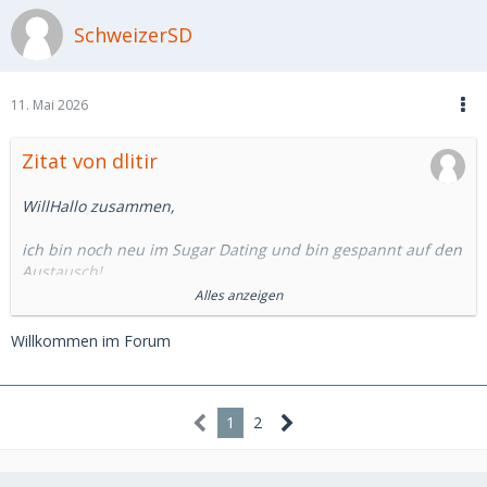
SchweizerSD
11. Mai 2026
Zitat von dlitir
WillHallo zusammen,
ich bin noch neu im Sugar Dating und bin gespannt auf den
Austausch!
Alles anzeigen
Ich selbst gönne mir viel zu wenig Luxus im Leben. Daher
sind Dates für mich auch immer ein Anlass besonderen
Willkommen im Forum
Erfahrungen für mich zu organisieren - mit dem Vorteil in
charmanter Begleitung!
Noch bin ich auf der Suche nach meiner Muse, aber die
1
2
ersten Chats auf MSD sind schon mal vielversprechend.
Zu mir, 34, 187, schlank.