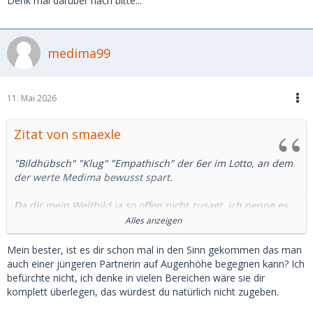
Denk mal darüber nach bitte...
medima99
11. Mai 2026
Zitat von smaexle
"Bildhübsch" "Klug" "Empathisch" der 6er im Lotto, an dem
der werte Medima bewusst spart.
Da dir mein Weltbild ja so offen nicht zusagt, ich nenne es
Realität, beehre ich dich mit ein paar Fragen dazu die mich
Alles anzeigen
interessieren und vielleicht ja mein eigenes Weltbild ins
Wanken bringen könnten:
Mein bester, ist es dir schon mal in den Sinn gekommen das man
auch einer jüngeren Partnerin auf Augenhöhe begegnen kann? Ich
Der Familiäre Hintergrund deines SBs würde mich als erstes
befürchte nicht, ich denke in vielen Bereichen wäre sie dir
interessieren. Zerrüttete Familie? Finanzielle
komplett überlegen, das würdest du natürlich nicht zugeben.
Schwierigkeiten? Die einzige ohne Abi, Job oder