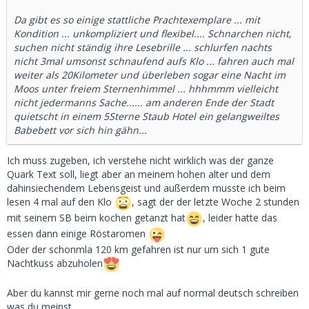
Da gibt es so einige stattliche Prachtexemplare ... mit
Kondition ... unkompliziert und flexibel.... Schnarchen nicht,
suchen nicht ständig ihre Lesebrille ... schlurfen nachts
nicht 3mal umsonst schnaufend aufs Klo ... fahren auch mal
weiter als 20Kilometer und überleben sogar eine Nacht im
Moos unter freiem Sternenhimmel ... hhhmmm vielleicht
nicht jedermanns Sache...... am anderen Ende der Stadt
quietscht in einem 5Sterne Staub Hotel ein gelangweiltes
Babebett vor sich hin gähn...
Ich muss zugeben, ich verstehe nicht wirklich was der ganze
Quark Text soll, liegt aber an meinem hohen alter und dem
dahinsiechendem Lebensgeist und außerdem musste ich beim
lesen 4 mal auf den Klo
, sagt der der letzte Woche 2 stunden
mit seinem SB beim kochen getanzt hat
, leider hatte das
essen dann einige Röstaromen
Oder der schonmla 120 km gefahren ist nur um sich 1 gute
Nachtkuss abzuholen
Aber du kannst mir gerne noch mal auf normal deutsch schreiben
was du meinst.