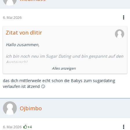
6. Mai 2026
Zitat von dlitir
Hallo zusammen,
ich bin noch neu im Sugar Dating und bin gespannt auf den
Austausch!
Alles anzeigen
Ich selbst gönne mir viel zu wenig Luxus im Leben. Daher
sind Dates für mich auch immer ein Anlass besonderen
das dich mittlerweile echt schon die Babys zum sugardating
Erfahrungen für mich zu organisieren - mit dem Vorteil in
verlaufen ist ätzend 🙄
charmanter Begleitung!
Noch bin ich auf der Suche nach meiner Muse, aber die
ersten Chats auf MSD sind schon mal vielversprechend.
Ojbimbo
Zu mir, 34, 187, schlank.
Viele Grüße
6. Mai 2026
+4