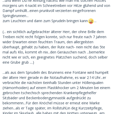
...und wenn Du ne Ahnung hättest wie man mit solchen Hotties
morgens um 4 nackt im Schneetreiben vor Hitze glühend und von
Dampf umhüllt...einen prunkvoll verzierten eingefrorenen
Springbrunnen...
zum Leuchten und dann zum Sprudeln bringen kann
...
(... ein sichtlich aufgebrachter älterer Herr, der ohne Brille dem
Treiben nicht recht folgen konnte, sich nur freute nach 7 Jahren
wider Erwarten einen feuchten Traum, den allergeilsten
überhaupt, gehabt zu haben, der Rute nach- nein nicht das 5te
mal aufs Klo, kommt eh nix...den Geräuschen nach ...bemerkte
nicht wie er sich, ein geeignetes Plätzchen suchend, doch selber
eine Grube grub ....)
...als aus dem Sprudeln des Brunnens eine Fontäne wird humpelt
der ältere Herr gerade in die Notaufnahme, es war 2:14 Uhr...er
verbrachte die nächsten 6einhalb Stunden unter Höllenqualen
(Hämorrhoiden) auf einem Plastikhocker um 2 Minuten bei einem
gebrochen tschechisch sprechenden Krankenpflegehelfer
Sitzbäder und Beckenbodengymnastik aufgedrückt zu
bekommenn...Für den Knöchel müsse er erneut eine Marke
ziehen...als er Tage später, im Rollstuhl,in deg Kurzzeitpflege,
Kinder im Skiurlaub, alle babes mit den Hotties unterwegs, am