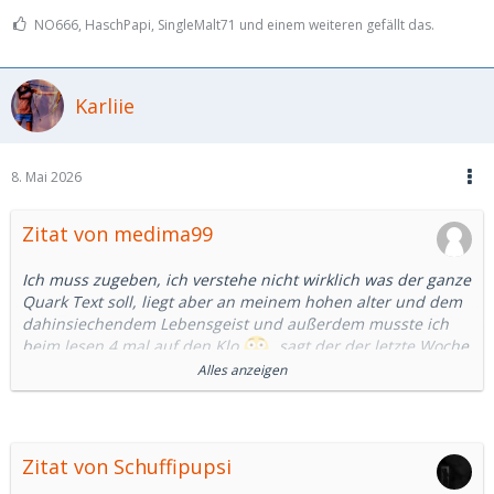
NO666, HaschPapi, SingleMalt71 und einem weiteren gefällt das.
Karliie
8. Mai 2026
Zitat von medima99
Ich muss zugeben, ich verstehe nicht wirklich was der ganze
Quark Text soll, liegt aber an meinem hohen alter und dem
dahinsiechendem Lebensgeist und außerdem musste ich
beim lesen 4 mal auf den Klo
, sagt der der letzte Woche
Alles anzeigen
2 stunden mit seinem SB beim kochen getanzt hat
,
leider hatte das essen dann einige Röstaromen
Oder der schonmla 120 km gefahren ist nur um sich 1 gute
Nachtkuss abzuholen
Zitat von Schuffipupsi
Aber du kannst mir gerne noch mal auf normal deutsch