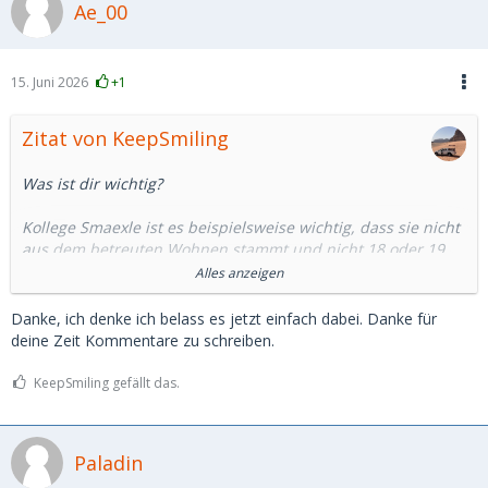
Ae_00
15. Juni 2026
+1
Zitat von KeepSmiling
Was ist dir wichtig?
Kollege Smaexle ist es beispielsweise wichtig, dass sie nicht
aus dem betreuten Wohnen stammt und nicht 18 oder 19
ist.
Alles anzeigen
Mir ist es wichtig, dass sie intelligent ist und zuverlässig ist.
Danke, ich denke ich belass es jetzt einfach dabei. Danke für
Mir ist es wurscht ob sie aus dem betreuten Wohnen
deine Zeit Kommentare zu schreiben.
kommt.
KeepSmiling gefällt das.
Was habe ich, was will ich, was will ich nicht, wie komme ich
dahin? Ich denke, dass ist das bessere Mindset, als stumpf
nach einer finanziellen Grenze zu fragen.
Paladin