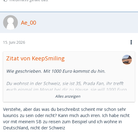
Ae_00
15. Juni 2026
Zitat von KeepSmiling
Wie geschrieben. Mit 1000 Euro kommst du hin.
Du wohnst in der Schweiz, sie ist 35, Prada Fan, ihr trefft
euch einmal im Monat bei dir zu Hause, sie will 1000 Euro
pro Date.... das passt dann.
Alles anzeigen
Ich reise viel mit meinem SB. Zuletzt Puerto Rico.
Verstehe, aber das was du beschreibst scheint mir schon sehr
Geländewagen, Haus mit Pool im Regenwald.
luxuriös zu sein oder nicht? Kann mich auch irren. Ich habe nicht
vor mit meinem SB zu reisen zum Beispiel und ich wohne in
Ich bin alles in allem bei eher 5000 im Monat.
Deutschland, nicht der Schweiz