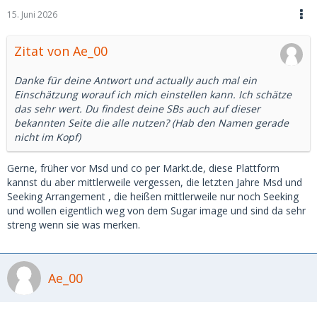
jetzt aktuell 1600 im Monat, allerdings verbringen wir
15. Juni 2026
extrem viel Zeit miteinander wir übernachten auch immer
zusammen usw.
Zitat von Ae_00
Also auch das sind Faktoren die mit reinspielen.
Danke für deine Antwort und actually auch mal ein
Am besten ist immer, sie erst im persönlichen Gespräch
Einschätzung worauf ich mich einstellen kann. Ich schätze
fragen was sie sich so vorstellt, also siekommen lassen, liegt
das sehr wert. Du findest deine SBs auch auf dieser
das in deiner Range alles gut, ist es dir zu viel, einfach auch
bekannten Seite die alle nutzen? (Hab den Namen gerade
so sagen und einen Gegenvorschlag machen und
nicht im Kopf)
begründen damit das ansonsten alles für dich passt, klar
nur auch wenn es so ist.
Gerne, früher vor Msd und co per Markt.de, diese Plattform
Hast du einen guten Eindruck gemacht und sie könnte sich
kannst du aber mittlerweile vergessen, die letzten Jahre Msd und
vorstellen das es langfristig funktioniert dann wird sie dir
Seeking Arrangement , die heißen mittlerweile nur noch Seeking
entgegenkommen.
und wollen eigentlich weg von dem Sugar image und sind da sehr
streng wenn sie was merken.
Kommt sie mit so Sprüchen, wir sind doch nicht auf dem
Basar usw, schnell weg, denn dann ist zu 99 % eine Semi
Professionelle.
Ae_00