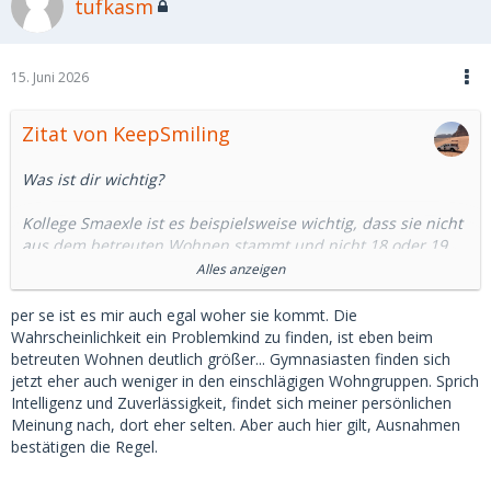
tufkasm
15. Juni 2026
Zitat von KeepSmiling
Was ist dir wichtig?
Kollege Smaexle ist es beispielsweise wichtig, dass sie nicht
aus dem betreuten Wohnen stammt und nicht 18 oder 19
ist.
Alles anzeigen
Mir ist es wichtig, dass sie intelligent ist und zuverlässig ist.
per se ist es mir auch egal woher sie kommt. Die
Mir ist es wurscht ob sie aus dem betreuten Wohnen
Wahrscheinlichkeit ein Problemkind zu finden, ist eben beim
kommt.
betreuten Wohnen deutlich größer... Gymnasiasten finden sich
jetzt eher auch weniger in den einschlägigen Wohngruppen. Sprich
Was habe ich, was will ich, was will ich nicht, wie komme ich
Intelligenz und Zuverlässigkeit, findet sich meiner persönlichen
dahin? Ich denke, dass ist das bessere Mindset, als stumpf
Meinung nach, dort eher selten. Aber auch hier gilt, Ausnahmen
nach einer finanziellen Grenze zu fragen.
bestätigen die Regel.