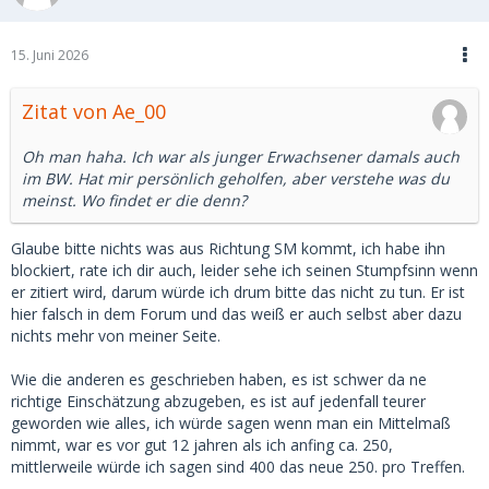
pro Treffen verlangen.
Ich suche nur eine grobe Einschätzung, ich weiß das es
15. Juni 2026
immer auf die individuelle Frau und Situation ankommt und
das nach oben keine Grenzen existieren.
Zitat von Ae_00
Deshalb meine Frage, auf welche Preise kann man sich, im
Jahr 2026 in Deutschland, mindestens einstellen?
Oh man haha. Ich war als junger Erwachsener damals auch
im BW. Hat mir persönlich geholfen, aber verstehe was du
Vielen Dank für die Antworten.
meinst. Wo findet er die denn?
Glaube bitte nichts was aus Richtung SM kommt, ich habe ihn
blockiert, rate ich dir auch, leider sehe ich seinen Stumpfsinn wenn
er zitiert wird, darum würde ich drum bitte das nicht zu tun. Er ist
hier falsch in dem Forum und das weiß er auch selbst aber dazu
nichts mehr von meiner Seite.
Wie die anderen es geschrieben haben, es ist schwer da ne
richtige Einschätzung abzugeben, es ist auf jedenfall teurer
geworden wie alles, ich würde sagen wenn man ein Mittelmaß
nimmt, war es vor gut 12 jahren als ich anfing ca. 250,
mittlerweile würde ich sagen sind 400 das neue 250. pro Treffen.