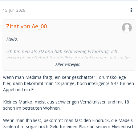
15. Juni 2026
Zitat von Ae_00
Hallo,
ich bin neu als SD und hab sehr wenig Erfahrung. Ich
versuche ein Gefühl für die Preise zu bekommen. Ich suche
hier eine ungefähre Mindestsumme auf was man sich im
Alles anzeigen
Monat einstellen kann als SD.
wenn man Medima fragt, ein sehr geschätzter Forumskollege
Der Herr Admin hat in seinem Post "6 Tipps für angehende
hier, dann bekommt man 18 jährige, hoch intelligente SBs für nen
Sugar Daddys" geschrieben, dass man bereit sein muss
Appel und ein Ei.
mindestens 1000€ im Monat auszugeben, mit Erfahrung
auch weniger. Ähnliche Summen habe ich in anderen Posts
Kleines Manko, meist aus schwierigen Verhältnissen und mit 18
gelesen (1000€-1500€).
schon im betreuten Wohnen.
Diese Posts sowohl vom Admin als auch der andere sind
allerdings schon 2-6 Jahre alt.
Wenn man Ihn liest, bekommt man fast den Eindruck, die Mädels
zahlen ihm sogar noch Geld für einen Platz an seinem Fliesentisch
Gleichzeitig höre ich wie SBs nicht 1000€ pro Monat sondern
pro Treffen verlangen.