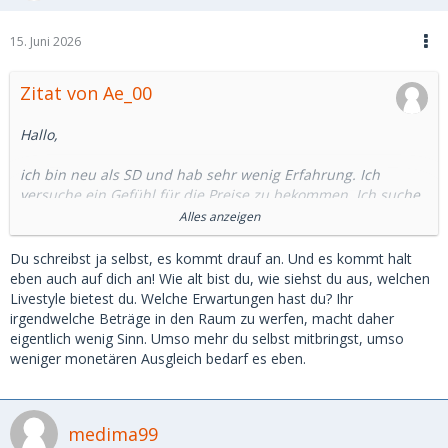
15. Juni 2026
Zitat von Ae_00
Hallo,
ich bin neu als SD und hab sehr wenig Erfahrung. Ich
versuche ein Gefühl für die Preise zu bekommen. Ich suche
hier eine ungefähre Mindestsumme auf was man sich im
Alles anzeigen
Monat einstellen kann als SD.
Du schreibst ja selbst, es kommt drauf an. Und es kommt halt
Der Herr Admin hat in seinem Post "6 Tipps für angehende
eben auch auf dich an! Wie alt bist du, wie siehst du aus, welchen
Sugar Daddys" geschrieben, dass man bereit sein muss
Livestyle bietest du. Welche Erwartungen hast du? Ihr
mindestens 1000€ im Monat auszugeben, mit Erfahrung
irgendwelche Beträge in den Raum zu werfen, macht daher
auch weniger. Ähnliche Summen habe ich in anderen Posts
eigentlich wenig Sinn. Umso mehr du selbst mitbringst, umso
gelesen (1000€-1500€).
weniger monetären Ausgleich bedarf es eben.
Diese Posts sowohl vom Admin als auch der andere sind
allerdings schon 2-6 Jahre alt.
medima99
Gleichzeitig höre ich wie SBs nicht 1000€ pro Monat sondern