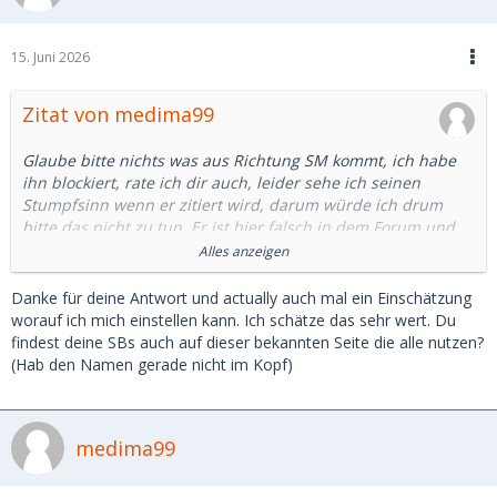
15. Juni 2026
Zitat von medima99
Glaube bitte nichts was aus Richtung SM kommt, ich habe
ihn blockiert, rate ich dir auch, leider sehe ich seinen
Stumpfsinn wenn er zitiert wird, darum würde ich drum
bitte das nicht zu tun. Er ist hier falsch in dem Forum und
das weiß er auch selbst aber dazu nichts mehr von meiner
Alles anzeigen
Seite.
Danke für deine Antwort und actually auch mal ein Einschätzung
Wie die anderen es geschrieben haben, es ist schwer da ne
worauf ich mich einstellen kann. Ich schätze das sehr wert. Du
richtige Einschätzung abzugeben, es ist auf jedenfall teurer
findest deine SBs auch auf dieser bekannten Seite die alle nutzen?
geworden wie alles, ich würde sagen wenn man ein
(Hab den Namen gerade nicht im Kopf)
Mittelmaß nimmt, war es vor gut 12 jahren als ich anfing ca.
250, mittlerweile würde ich sagen sind 400 das neue 250.
pro Treffen.
medima99
Bei mir war da alles mit dabei von einem Sb das nur eine
schöne Zeit wollte und kein Geld, von 150 pro Treffen bis zu