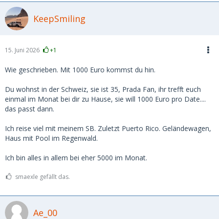
KeepSmiling
Ich suche nur eine grobe Einschätzung, ich weiß das es
immer auf die individuelle Frau und Situation ankommt und
das nach oben keine Grenzen existieren.
Deshalb meine Frage, auf welche Preise kann man sich, im
15. Juni 2026
+1
Jahr 2026 in Deutschland, mindestens einstellen?
Wie geschrieben. Mit 1000 Euro kommst du hin.
Vielen Dank für die Antworten.
Du wohnst in der Schweiz, sie ist 35, Prada Fan, ihr trefft euch
einmal im Monat bei dir zu Hause, sie will 1000 Euro pro Date....
das passt dann.
Ich reise viel mit meinem SB. Zuletzt Puerto Rico. Geländewagen,
Haus mit Pool im Regenwald.
Ich bin alles in allem bei eher 5000 im Monat.
smaexle gefällt das.
Ae_00