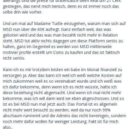
allerdings sind die preise für bratensauce beim Real um 21 Cent
gestiegen, das nervt mich tierisch, denn es ist immer noch das
selbe drin wie vorher.
Und um mal auf Madame Turtle einzugehen, warum man sich auf
MSD nun über die 60€ aufregt. Ganz einfach weil, das was
geboten wird und das was man bezahlt nicht mehr in Relation
steht. MSD tut aktiv nichts dagegen um diese Platform seriös zu
halten, ganz im Gegenteil es werden von MSD mittlerweile
motivier profile erstellt um Coins zu kaufen und das ist faktisch
nicht seriös.
Kann ich es mir trotzdem leisten ein babe im Monat finanziell zu
versorgen ja. Aber das kann ich weil ich weiß welche Kosten auf
mich zukommen weil es so vereinabart wurde und ich weiß was
ich dafür bekomme, denn wenn ich es nicht wüsste, hätte ich
diese beziehung nicht abgemacht. Und wenn ich mal nicht mehr
bekomme, was ich will dann wird sie eben abgeschossen. Und so
ist es bei MSD nun mal jetzt auch. Das Portal ist es allgemein
nicht mehr wert besucht zu werden, weil da nur noch 99%
abschaum rumrennt und die Admins das nicht bereinigen, sondern
noch mehr dafür wollen für weniger Leistung. Fakt ist für mich
also..