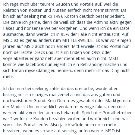
Ich rege mich über teurere Saucen und Portale auf, weil die
Relation von Kosten und Nutzen einfach nicht mehr stimmt. Da
bin ich auf seeking mit kp 149€ Kosten deutlich besser bedient.
Die zahle ich gerne, denn da weiß ich dass die Admins aktiv gegen
Fakes und nonsense Weiber vorgehen. Und wenn ich da ein Date
ausmache, dann werde ich in 95% der Fälle nicht enttäuscht. Auf
MSD ist es genau anders rum MITTLERWEILE.. Es war vor einigen
Jahren auf MSD auch noch anders. Mittlerweile ist das Portal nur
noch der letzte Dreck und ist zum finden von ONS oder
vögelabenteuer ganz nett aber mehr eben auch nicht. MSD
könnte wie facebook nun eigentlich ein Rebranding machen und
sich fortan mysexdating.eu nennen.. denn mehr ist das Ding nicht
mehr.
Ich bin nun bei seeking, zahle da das dreifache, wurde aber
bislang nur ein einziges mal versetzt und das aus gutem und
nachweisbaren Grund. Kein Dummes gesabbel oder Marktgeteste
der Mädels. Und nur wirklich verdammt wenige fakes, denn die
werden aktiv von den admins bekämpft. Sprich der Portalbetreiber
weiß wofür die Kunden bezahlen wollen und wofür nicht und hält
somit das Portal seriös. Also ja ich würde auch noch mehr
bezahlen, wenn es so wie auf seeking laufen würde. MSD ist