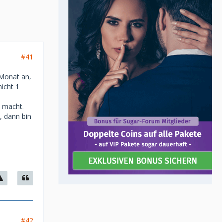
#41
 Monat an,
icht 1
h macht.
, dann bin
#42