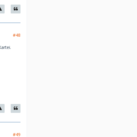
#48
artei.
#49