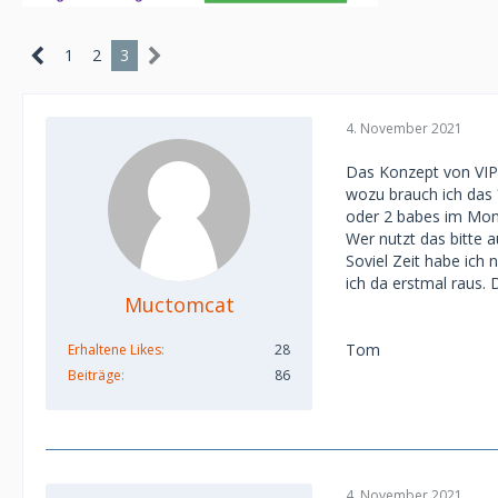
1
2
3
4. November 2021
Das Konzept von VIP 
wozu brauch ich das 
oder 2 babes im Mona
Wer nutzt das bitte 
Soviel Zeit habe ich 
ich da erstmal raus.
Muctomcat
Tom
Erhaltene Likes
28
Beiträge
86
4. November 2021