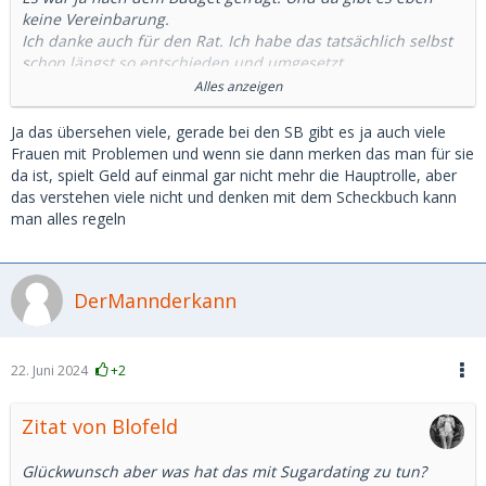
keine Vereinbarung.
Ich danke auch für den Rat. Ich habe das tatsächlich selbst
schon längst so entschieden und umgesetzt.
Tatsächlich habe ich ihr das Mopped gekauft, dass sie sich
Alles anzeigen
gewünscht hat. Es gehört jetzt erst mal noch mir aber sie
fährt es. Wenn sie in einem Jahr noch bei mir ist, kriegt sie
Ja das übersehen viele, gerade bei den SB gibt es ja auch viele
es dann auch geschenkt.
Frauen mit Problemen und wenn sie dann merken das man für sie
da ist, spielt Geld auf einmal gar nicht mehr die Hauptrolle, aber
Wichtiger ist aber denke ich wirklich die emotionale
das verstehen viele nicht und denken mit dem Scheckbuch kann
Zuwendung. Sie hat schon eine ausgeprägte Sozialphobie,
man alles regeln
weswegen auch solche Sachen wie schick Essen gehen,
ausfallen.
DerMannderkann
Das sind dann vermutlich auch meine "anderen Qualitäten".
Ich habe Geduld, ich halte es auch gut aus, wenn mal
geschwiegen ist und wenn sie mich nachts halb 1 anruft,
weil was ist, mache ich mich auf und bin für sie da. Das
22. Juni 2024
+2
braucht sie mehr als Geld. Das haben ihre Eltern
anscheinend im Überfluss.
Zitat von Blofeld
Glückwunsch aber was hat das mit Sugardating zu tun?