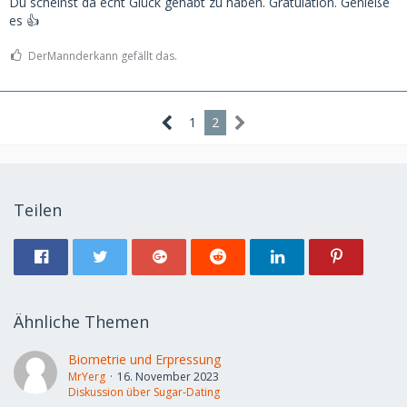
Du scheinst da echt Glück gehabt zu haben. Gratulation. Genieße
es 👍
DerMannderkann gefällt das.
1
2
Teilen
Ähnliche Themen
Biometrie und Erpressung
MrYerg
16. November 2023
Diskussion über Sugar-Dating