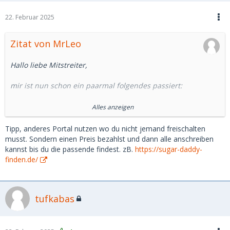
22. Februar 2025
Zitat von MrLeo
Hallo liebe Mitstreiter,
mir ist nun schon ein paarmal folgendes passiert:
Niegel nagel neues Profil, mit oder ohne Bilder, Alter von 18
Alles anzeigen
- 24, mit oder ohne reality Check.
Tipp, anderes Portal nutzen wo du nicht jemand freischalten
Alles in allem eine aus meiner Sicht theoretische Chance für
musst. Sondern einen Preis bezahlst und dann alle anschreiben
ein echtes SG .
kannst bis du die passende findest. zB.
https://sugar-daddy-
finden.de/
Kuss umgehend erwidert.
Fragen zum Flirten alle sofort realistisch beantwortet.
tufkabas
Z.Bsp.:
Willst du mit mir chatten? ja