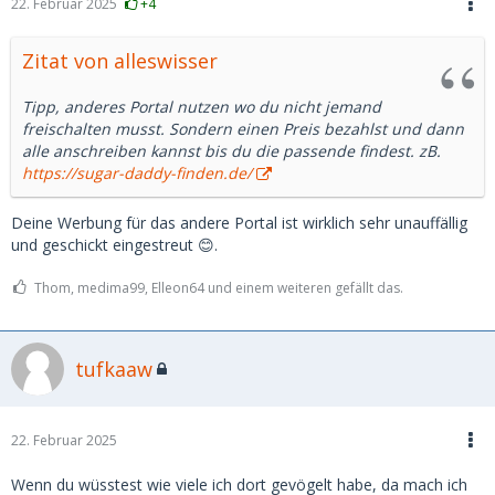
22. Februar 2025
+4
Findest du mein Profil interessant? ja
Zitat von alleswisser
Meine Aktion:
Tipp, anderes Portal nutzen wo du nicht jemand
freischalten musst. Sondern einen Preis bezahlst und dann
- Freigeschaltet
alle anschreiben kannst bis du die passende findest. zB.
https://sugar-daddy-finden.de/
- nett angeschrieben mit einem individuellen Text der sich
auf das Profil des Gegenüber bezieht.
Deine Werbung für das andere Portal ist wirklich sehr unauffällig
Antwort in etwa immer gleich:
und geschickt eingestreut 😊.
Hi, danke für deine Nachricht und ja ich finde dich
Thom, medima99, Elleon64 und einem weiteren gefällt das.
ansprechend. Können wir Bilder austauschen..... etc
Ich Bild geschickt und als Antwort ein "Danke" bekommen.
tufkaaw
Keine Blockierung, keine weitere Aussagen, kein Bild kein
gar nichts.
22. Februar 2025
Auch nicht mehr online.
Wenn du wüsstest wie viele ich dort gevögelt habe, da mach ich