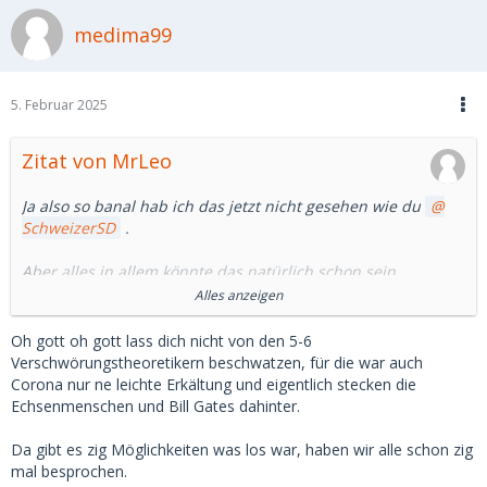
medima99
5. Februar 2025
Zitat von MrLeo
Ja also so banal hab ich das jetzt nicht gesehen wie du
SchweizerSD
.
Aber alles in allem könnte das natürlich schon sein.
Alles anzeigen
Damit es wäre aber die Seite kurz vor dem "Sterben" mit
solchen Geschäftsgebaren, wenn das notwendig ist.
Oh gott oh gott lass dich nicht von den 5-6
Verschwörungstheoretikern beschwatzen, für die war auch
Traurig....
Corona nur ne leichte Erkältung und eigentlich stecken die
Echsenmenschen und Bill Gates dahinter.
Da gibt es zig Möglichkeiten was los war, haben wir alle schon zig
mal besprochen.