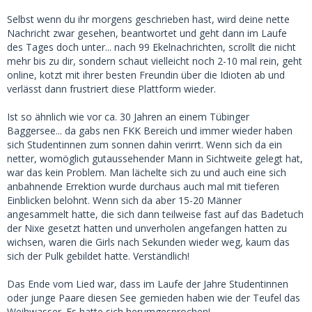
Selbst wenn du ihr morgens geschrieben hast, wird deine nette
Nachricht zwar gesehen, beantwortet und geht dann im Laufe
des Tages doch unter... nach 99 Ekelnachrichten, scrollt die nicht
mehr bis zu dir, sondern schaut vielleicht noch 2-10 mal rein, geht
online, kotzt mit ihrer besten Freundin über die Idioten ab und
verlässt dann frustriert diese Plattform wieder.
Ist so ähnlich wie vor ca. 30 Jahren an einem Tübinger
Baggersee... da gabs nen FKK Bereich und immer wieder haben
sich Studentinnen zum sonnen dahin verirrt. Wenn sich da ein
netter, womöglich gutaussehender Mann in Sichtweite gelegt hat,
war das kein Problem. Man lächelte sich zu und auch eine sich
anbahnende Errektion wurde durchaus auch mal mit tieferen
Einblicken belohnt. Wenn sich da aber 15-20 Männer
angesammelt hatte, die sich dann teilweise fast auf das Badetuch
der Nixe gesetzt hatten und unverholen angefangen hatten zu
wichsen, waren die Girls nach Sekunden wieder weg, kaum das
sich der Pulk gebildet hatte. Verständlich!
Das Ende vom Lied war, dass im Laufe der Jahre Studentinnen
oder junge Paare diesen See gemieden haben wie der Teufel das
Weihwasser. Es hatte sich herumgesprochen!