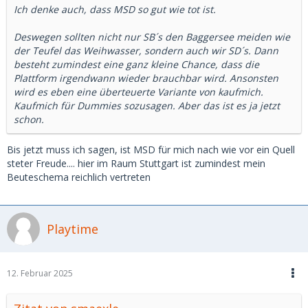
Ich denke auch, dass MSD so gut wie tot ist.
Sichtweite gelegt hat, war das kein Problem. Man lächelte
sich zu und auch eine sich anbahnende Errektion wurde
Deswegen sollten nicht nur SB´s den Baggersee meiden wie
durchaus auch mal mit tieferen Einblicken belohnt. Wenn
der Teufel das Weihwasser, sondern auch wir SD´s. Dann
sich da aber 15-20 Männer angesammelt hatte, die sich
besteht zumindest eine ganz kleine Chance, dass die
dann teilweise fast auf das Badetuch der Nixe gesetzt
Plattform irgendwann wieder brauchbar wird. Ansonsten
hatten und unverholen angefangen hatten zu wichsen,
wird es eben eine überteuerte Variante von kaufmich.
waren die Girls nach Sekunden wieder weg, kaum das sich
Kaufmich für Dummies sozusagen. Aber das ist es ja jetzt
der Pulk gebildet hatte. Verständlich!
schon.
Das Ende vom Lied war, dass im Laufe der Jahre
Bis jetzt muss ich sagen, ist MSD für mich nach wie vor ein Quell
Studentinnen oder junge Paare diesen See gemieden haben
steter Freude.... hier im Raum Stuttgart ist zumindest mein
wie der Teufel das Weihwasser. Es hatte sich
Beuteschema reichlich vertreten
herumgesprochen!
Meiner Ansicht nach sind es nicht die Frauen die Schuld
sind, sondern die schiere Anzahl von unbeherrschten und
Playtime
aufdringlichen Männern
12. Februar 2025