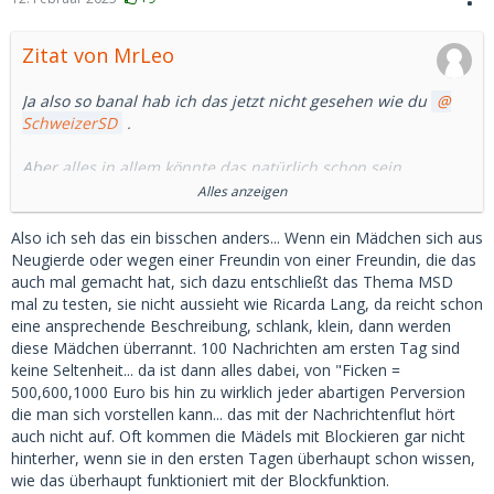
Zitat von MrLeo
Ja also so banal hab ich das jetzt nicht gesehen wie du
SchweizerSD
.
Aber alles in allem könnte das natürlich schon sein.
Alles anzeigen
Damit es wäre aber die Seite kurz vor dem "Sterben" mit
solchen Geschäftsgebaren, wenn das notwendig ist.
Also ich seh das ein bisschen anders... Wenn ein Mädchen sich aus
Neugierde oder wegen einer Freundin von einer Freundin, die das
Traurig....
auch mal gemacht hat, sich dazu entschließt das Thema MSD
mal zu testen, sie nicht aussieht wie Ricarda Lang, da reicht schon
eine ansprechende Beschreibung, schlank, klein, dann werden
diese Mädchen überrannt. 100 Nachrichten am ersten Tag sind
keine Seltenheit... da ist dann alles dabei, von "Ficken =
500,600,1000 Euro bis hin zu wirklich jeder abartigen Perversion
die man sich vorstellen kann... das mit der Nachrichtenflut hört
auch nicht auf. Oft kommen die Mädels mit Blockieren gar nicht
hinterher, wenn sie in den ersten Tagen überhaupt schon wissen,
wie das überhaupt funktioniert mit der Blockfunktion.