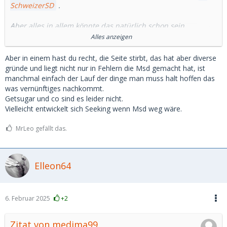
SchweizerSD
.
Aber alles in allem könnte das natürlich schon sein.
Alles anzeigen
Damit es wäre aber die Seite kurz vor dem "Sterben" mit
solchen Geschäftsgebaren, wenn das notwendig ist.
Aber in einem hast du recht, die Seite stirbt, das hat aber diverse
gründe und liegt nicht nur in Fehlern die Msd gemacht hat, ist
Traurig....
manchmal einfach der Lauf der dinge man muss halt hoffen das
was vernünftiges nachkommt.
Getsugar und co sind es leider nicht.
Vielleicht entwickelt sich Seeking wenn Msd weg wäre.
MrLeo gefällt das.
Elleon64
6. Februar 2025
+2
Zitat von medima99