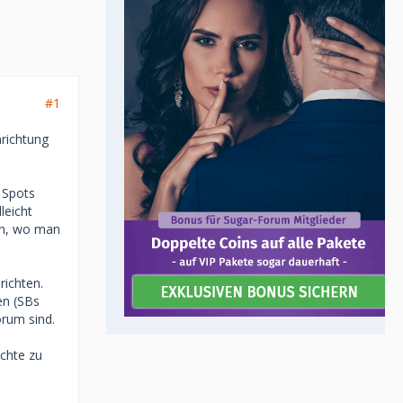
#1
nrichtung
 Spots
leicht
gen, wo man
richten.
en (SBs
orum sind.
chte zu