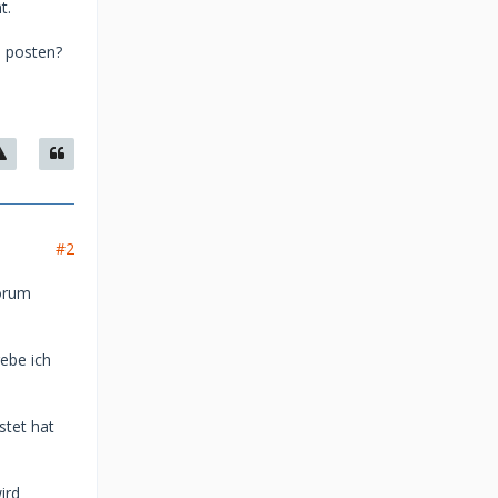
t.
h posten?
#2
forum
ebe ich
stet hat
ird