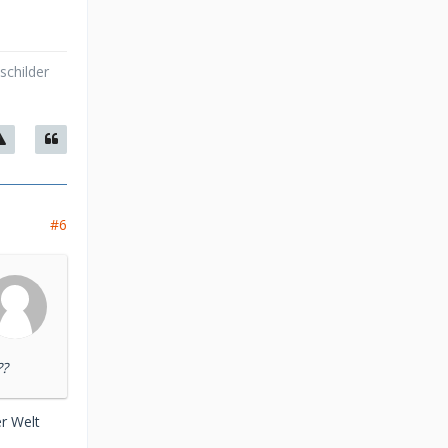
schilder
#6
??
er Welt