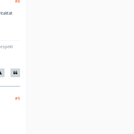
#8
talität
Respekt
#9