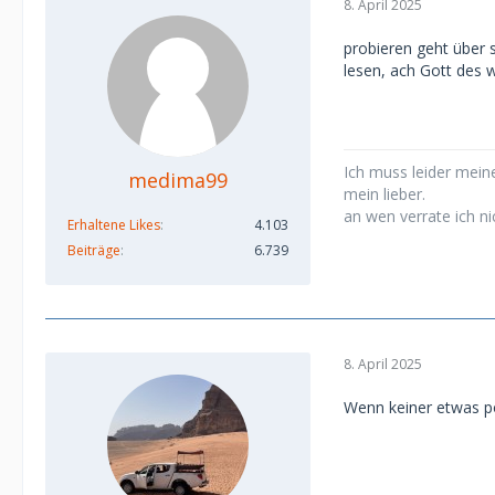
8. April 2025
probieren geht über s
lesen, ach Gott des 
Ich muss leider meine
medima99
mein lieber.
an wen verrate ich ni
Erhaltene Likes
4.103
Beiträge
6.739
8. April 2025
Wenn keiner etwas pos