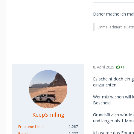
Daher mache ich mal
Einmal editiert, zulet
8. April 2025
+1
Es scheint doch ein 
einzurichten.
Wer mitmachen will k
Bescheid.
KeepSmiling
Grundsätzlich würde 
und länger als 1 Mona
Erhaltene Likes
1.287
Ich werde das Forum
Beiträge
1.227