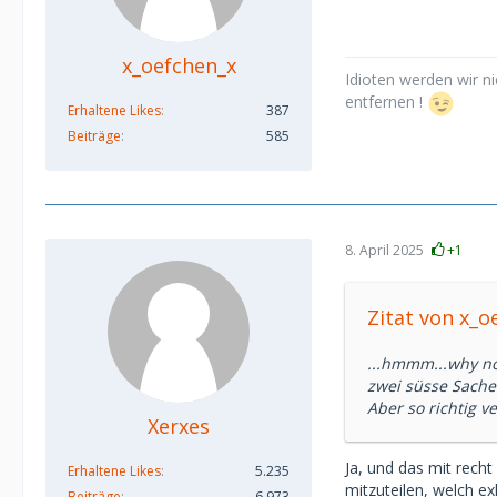
x_oefchen_x
Idioten werden wir ni
entfernen !
Erhaltene Likes
387
Beiträge
585
8. April 2025
+1
Zitat von x_o
...hmmm...why no
zwei süsse Sachen
Aber so richtig v
Xerxes
Ja, und das mit recht
Erhaltene Likes
5.235
mitzuteilen, welch ex
Beiträge
6.973