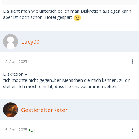
Indiskretion schon schwierig, weil es meist keinen Kontakt
zum Umfeld des anderen gibt.
Da sieht man wie unterschiedlich man Diskretion auslegen kann,
aber ist doch schön, Hotel gespart
Ein Ex SB hat mich mal ihrer Familie vorgestellt. Aber die
wussten, wer und was ich bin. Übertriebene Diskretion wäre
da nicht angebracht.
Lucy00
Das mag auf dem Land anders sein.
15. April 2025
Diskretion =
"ich möchte nicht gegenüber Menschen die mich kennen, zu dir
stehen. Ich möchte nicht, dass sie uns zusammen sehen."
GestiefelterKater
15. April 2025
+1