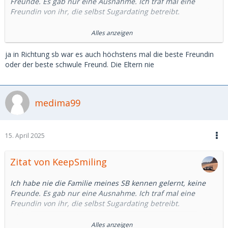
Freunde. Es gab nur eine Ausnahme. Ich traf mal eine
Freundin von ihr, die selbst Sugardating betreibt.
Zumindest in Großstädten ist eine diebezügliche
Alles anzeigen
Indiskretion schon schwierig, weil es meist keinen Kontakt
zum Umfeld des anderen gibt.
ja in Richtung sb war es auch höchstens mal die beste Freundin
oder der beste schwule Freund. Die Eltern nie
Ein Ex SB hat mich mal ihrer Familie vorgestellt. Aber die
wussten, wer und was ich bin. Übertriebene Diskretion wäre
da nicht angebracht.
medima99
Das mag auf dem Land anders sein.
15. April 2025
Zitat von KeepSmiling
Ich habe nie die Familie meines SB kennen gelernt, keine
Freunde. Es gab nur eine Ausnahme. Ich traf mal eine
Freundin von ihr, die selbst Sugardating betreibt.
Zumindest in Großstädten ist eine diebezügliche
Alles anzeigen