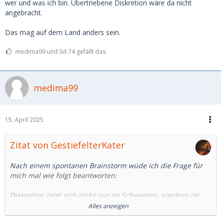
wer und was ich bin. Übertriebene Diskretion wäre da nicht
angebracht.
Das mag auf dem Land anders sein.
medima99 und Sd-74 gefällt das.
medima99
15. April 2025
Zitat von GestiefelterKater
Nach einem spontanen Brainstorm wüde ich die Frage für
mich mal wie folgt beantworten:
Diskretion zeigt sich nicht nur im Schweigen, sondern im
Verhalten als Ganzes. Sie beginnt bei gutem Benehmen und
Alles anzeigen
angemessener Kleidung, setzt sich in einer respektvollen,