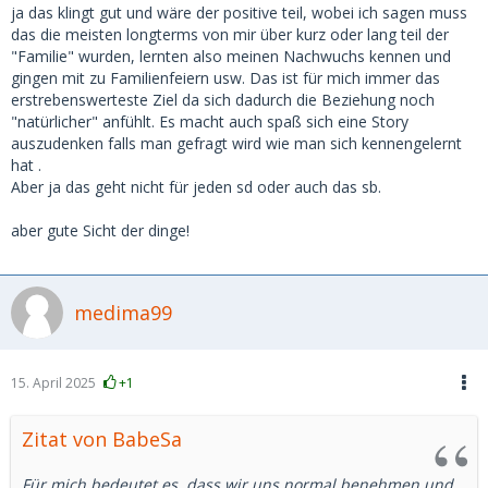
klar artikulierten Kommunikation fort und zeigt sich
ja das klingt gut und wäre der positive teil, wobei ich sagen muss
besonders im Umgang mit sensiblen Themen.
das die meisten longterms von mir über kurz oder lang teil der
"Familie" wurden, lernten also meinen Nachwuchs kennen und
Dazu gehört, dass persönliche Informationen – etwa über
gingen mit zu Familienfeiern usw. Das ist für mich immer das
Freundeskreise oder mögliche bestehende Beziehungen –
erstrebenswerteste Ziel da sich dadurch die Beziehung noch
vertraulich behandelt werden. Es geht darum, kein
"natürlicher" anfühlt. Es macht auch spaß sich eine Story
Aufsehen zu erregen, keine Szene zu machen, und stets mit
auszudenken falls man gefragt wird wie man sich kennengelernt
einem feinen Gespür für die Situation zu wissen, was gesagt
hat .
werden kann – und was besser unausgesprochen bleibt.
Aber ja das geht nicht für jeden sd oder auch das sb.
Diskretion bedeutet also vor allem eines: Umsicht, Stil und
aber gute Sicht der dinge!
ein Bewusstsein dafür, dass gewisse Dinge am besten unter
uns bleiben.
medima99
Immer mit dem Gedanken im Hinterkopf das beide Parteien
ausserhalb des Arrangements wieder eine andere Rolle
spielen, die es unangetastet zu lassen gilt.
15. April 2025
+1
Zitat von BabeSa
Für mich bedeutet es, dass wir uns normal benehmen und