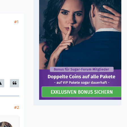
#1
#2