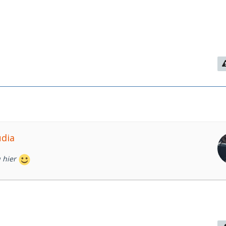
udia
u hier