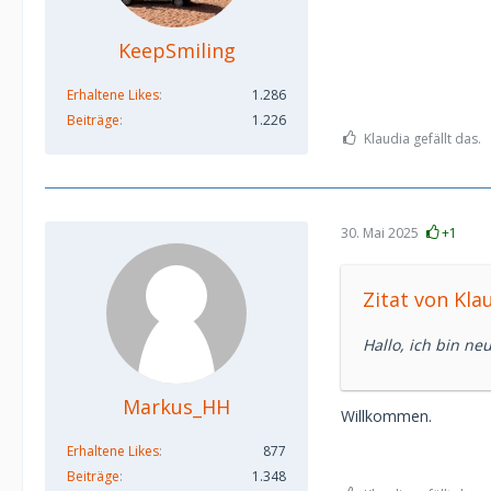
KeepSmiling
Erhaltene Likes
1.286
Beiträge
1.226
Klaudia gefällt das.
30. Mai 2025
+1
Zitat von Kla
Hallo, ich bin ne
Markus_HH
Willkommen.
Erhaltene Likes
877
Beiträge
1.348