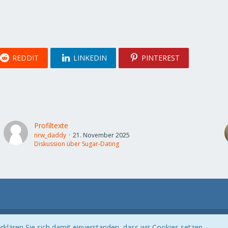
REDDIT
LINKEDIN
PINTEREST
Profiltexte
nrw_daddy
21. November 2025
Diskussion über Sugar-Dating
Community-Software:
WoltLab Suite™
klären Sie sich damit einverstanden, dass wir Cookies setzen.