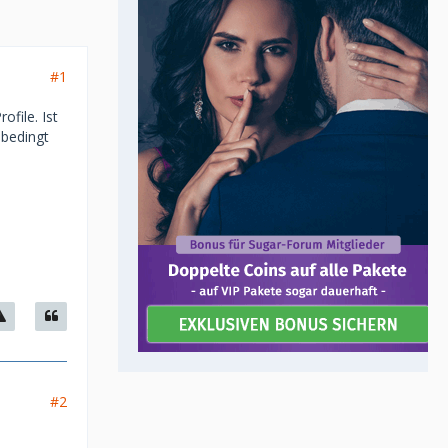
#1
ofile. Ist
nbedingt
#2