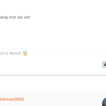
andy stört das sehr
sch ist Wunsch
ntleman0945