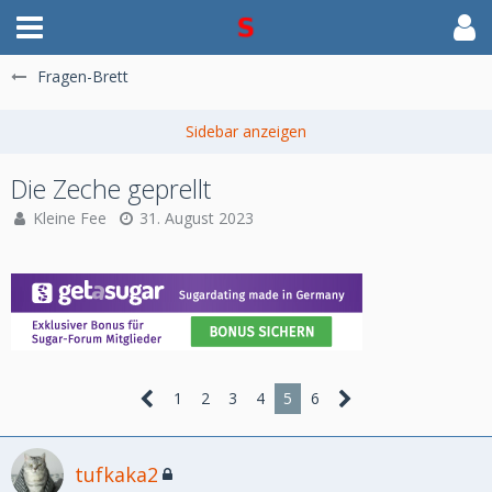
Fragen-Brett
Die Zeche geprellt
Kleine Fee
31. August 2023
1
2
3
4
5
6
tufkaka2